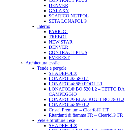
CONTRACT PLUS
DENVER
GALAXY
SCARICO NETFOL
SETA LONAFOL®
Interno
PARIGGI
TREBOL
NEW STAR
DENVER
CONTRACT PLUS
EVEREST
Architettura tessile
Tende e pergole
SHADEFOL®
LONAFOL® 580 L1
LONAFOL® 580 POOL L1
LONAFOL® BO 520 L2 – TETTO DA
CAMPEGGIO
LONAFOL® BLACKOUT BO 780 L2
LONAFOL® 650 L2
Cristal Premium – Clearfol® HT
Ritardanti di fiamma FR – Clearfol® FR
Vele e Strutture Tese
SHADEFOL®