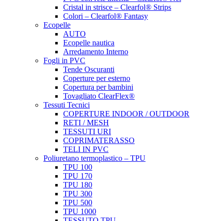
Cristal in strisce – Clearfol® Strips
Colori – Clearfol® Fantasy
Ecopelle
AUTO
Ecopelle nautica
Arredamento Interno
Fogli in PVC
Tende Oscuranti
Coperture per esterno
Copertura per bambini
Tovagliato ClearFlex®
Tessuti Tecnici
COPERTURE INDOOR / OUTDOOR
RETI / MESH
TESSUTI URI
COPRIMATERASSO
TELI IN PVC
Poliuretano termoplastico – TPU
TPU 100
TPU 170
TPU 180
TPU 300
TPU 500
TPU 1000
TESSUTO TPU