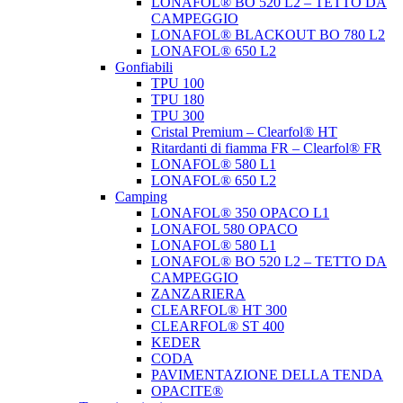
LONAFOL® BO 520 L2 – TETTO DA
CAMPEGGIO
LONAFOL® BLACKOUT BO 780 L2
LONAFOL® 650 L2
Gonfiabili
TPU 100
TPU 180
TPU 300
Cristal Premium – Clearfol® HT
Ritardanti di fiamma FR – Clearfol® FR
LONAFOL® 580 L1
LONAFOL® 650 L2
Camping
LONAFOL® 350 OPACO L1
LONAFOL 580 OPACO
LONAFOL® 580 L1
LONAFOL® BO 520 L2 – TETTO DA
CAMPEGGIO
ZANZARIERA
CLEARFOL® HT 300
CLEARFOL® ST 400
KEDER
CODA
PAVIMENTAZIONE DELLA TENDA
OPACITE®