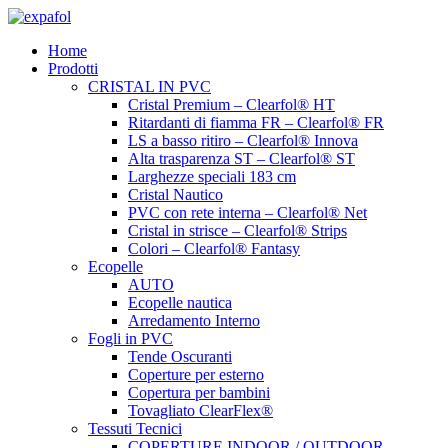
Vai
al
Home
contenuto
Prodotti
CRISTAL IN PVC
Cristal Premium – Clearfol® HT
Ritardanti di fiamma FR – Clearfol® FR
LS a basso ritiro – Clearfol® Innova
Alta trasparenza ST – Clearfol® ST
Larghezze speciali 183 cm
Cristal Nautico
PVC con rete interna – Clearfol® Net
Cristal in strisce – Clearfol® Strips
Colori – Clearfol® Fantasy
Ecopelle
AUTO
Ecopelle nautica
Arredamento Interno
Fogli in PVC
Tende Oscuranti
Coperture per esterno
Copertura per bambini
Tovagliato ClearFlex®
Tessuti Tecnici
COPERTURE INDOOR / OUTDOOR