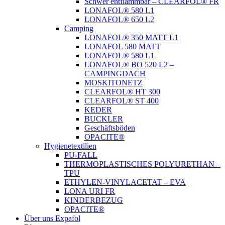
Schwer entflammbar – CLEARFOL® FR
LONAFOL® 580 L1
LONAFOL® 650 L2
Camping
LONAFOL® 350 MATT L1
LONAFOL 580 MATT
LONAFOL® 580 L1
LONAFOL® BO 520 L2 –
CAMPINGDACH
MOSKITONETZ
CLEARFOL® HT 300
CLEARFOL® ST 400
KEDER
BUCKLER
Geschäftsböden
OPACITE®
Hygienetextilien
PU-FALL
THERMOPLASTISCHES POLYURETHAN –
TPU
ETHYLEN-VINYLACETAT – EVA
LONA URI FR
KINDERBEZUG
OPACITE®
Über uns Expafol