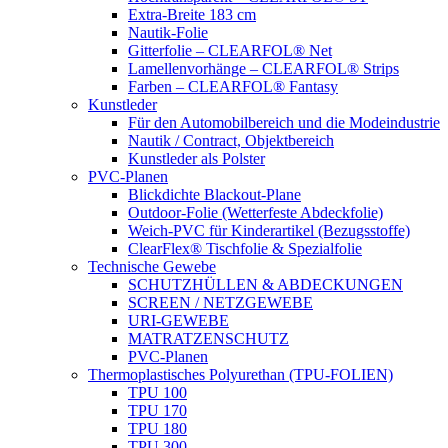
Extra-Breite 183 cm
Nautik-Folie
Gitterfolie – CLEARFOL® Net
Lamellenvorhänge – CLEARFOL® Strips
Farben – CLEARFOL® Fantasy
Kunstleder
Für den Automobilbereich und die Modeindustrie
Nautik / Contract, Objektbereich
Kunstleder als Polster
PVC-Planen
Blickdichte Blackout-Plane
Outdoor-Folie (Wetterfeste Abdeckfolie)
Weich-PVC für Kinderartikel (Bezugsstoffe)
ClearFlex® Tischfolie & Spezialfolie
Technische Gewebe
SCHUTZHÜLLEN & ABDECKUNGEN
SCREEN / NETZGEWEBE
URI-GEWEBE
MATRATZENSCHUTZ
PVC-Planen
Thermoplastisches Polyurethan (TPU-FOLIEN)
TPU 100
TPU 170
TPU 180
TPU 300