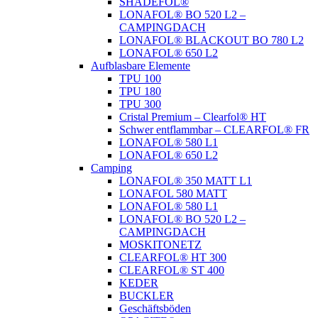
SHADEFOL®
LONAFOL® BO 520 L2 –
CAMPINGDACH
LONAFOL® BLACKOUT BO 780 L2
LONAFOL® 650 L2
Aufblasbare Elemente
TPU 100
TPU 180
TPU 300
Cristal Premium – Clearfol® HT
Schwer entflammbar – CLEARFOL® FR
LONAFOL® 580 L1
LONAFOL® 650 L2
Camping
LONAFOL® 350 MATT L1
LONAFOL 580 MATT
LONAFOL® 580 L1
LONAFOL® BO 520 L2 –
CAMPINGDACH
MOSKITONETZ
CLEARFOL® HT 300
CLEARFOL® ST 400
KEDER
BUCKLER
Geschäftsböden