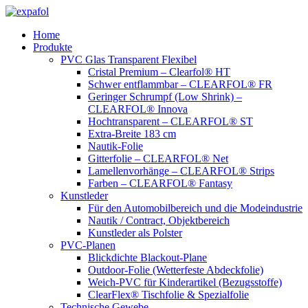
Zum
Inhalt
Home
springen
Produkte
PVC Glas Transparent Flexibel
Cristal Premium – Clearfol® HT
Schwer entflammbar – CLEARFOL® FR
Geringer Schrumpf (Low Shrink) –
CLEARFOL® Innova
Hochtransparent – CLEARFOL® ST
Extra-Breite 183 cm
Nautik-Folie
Gitterfolie – CLEARFOL® Net
Lamellenvorhänge – CLEARFOL® Strips
Farben – CLEARFOL® Fantasy
Kunstleder
Für den Automobilbereich und die Modeindustrie
Nautik / Contract, Objektbereich
Kunstleder als Polster
PVC-Planen
Blickdichte Blackout-Plane
Outdoor-Folie (Wetterfeste Abdeckfolie)
Weich-PVC für Kinderartikel (Bezugsstoffe)
ClearFlex® Tischfolie & Spezialfolie
Technische Gewebe