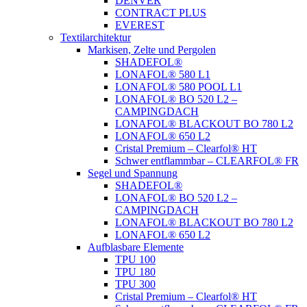
DENVER
CONTRACT PLUS
EVEREST
Textilarchitektur
Markisen, Zelte und Pergolen
SHADEFOL®
LONAFOL® 580 L1
LONAFOL® 580 POOL L1
LONAFOL® BO 520 L2 –
CAMPINGDACH
LONAFOL® BLACKOUT BO 780 L2
LONAFOL® 650 L2
Cristal Premium – Clearfol® HT
Schwer entflammbar – CLEARFOL® FR
Segel und Spannung
SHADEFOL®
LONAFOL® BO 520 L2 –
CAMPINGDACH
LONAFOL® BLACKOUT BO 780 L2
LONAFOL® 650 L2
Aufblasbare Elemente
TPU 100
TPU 180
TPU 300
Cristal Premium – Clearfol® HT