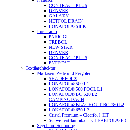
Nautisch
CONTRACT PLUS
DENVER
GALAXY
NETFOL DRAIN
LONAFOL® SILK
Innenraum
PARIGGI
TREBOL
NEW STAR
DENVER
CONTRACT PLUS
EVEREST
Textilarchitektur
Markisen, Zelte und Pergolen
SHADEFOL®
LONAFOL® 580 L1
LONAFOL® 580 POOL L1
LONAFOL® BO 520 L2 –
CAMPINGDACH
LONAFOL® BLACKOUT BO 780 L2
LONAFOL® 650 L2
Cristal Premium – Clearfol® HT
Schwer entflammbar – CLEARFOL® FR
Segel und Spannung