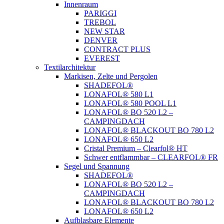
Innenraum
PARIGGI
TREBOL
NEW STAR
DENVER
CONTRACT PLUS
EVEREST
Textilarchitektur
Markisen, Zelte und Pergolen
SHADEFOL®
LONAFOL® 580 L1
LONAFOL® 580 POOL L1
LONAFOL® BO 520 L2 –
CAMPINGDACH
LONAFOL® BLACKOUT BO 780 L2
LONAFOL® 650 L2
Cristal Premium – Clearfol® HT
Schwer entflammbar – CLEARFOL® FR
Segel und Spannung
SHADEFOL®
LONAFOL® BO 520 L2 –
CAMPINGDACH
LONAFOL® BLACKOUT BO 780 L2
LONAFOL® 650 L2
Aufblasbare Elemente