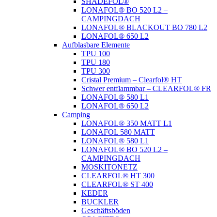
SHADEFOL®
LONAFOL® BO 520 L2 –
CAMPINGDACH
LONAFOL® BLACKOUT BO 780 L2
LONAFOL® 650 L2
Aufblasbare Elemente
TPU 100
TPU 180
TPU 300
Cristal Premium – Clearfol® HT
Schwer entflammbar – CLEARFOL® FR
LONAFOL® 580 L1
LONAFOL® 650 L2
Camping
LONAFOL® 350 MATT L1
LONAFOL 580 MATT
LONAFOL® 580 L1
LONAFOL® BO 520 L2 –
CAMPINGDACH
MOSKITONETZ
CLEARFOL® HT 300
CLEARFOL® ST 400
KEDER
BUCKLER
Geschäftsböden