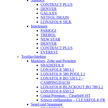
Nautisch
CONTRACT PLUS
DENVER
GALAXY
NETFOL DRAIN
LONAFOL® SILK
Innenraum
PARIGGI
TREBOL
NEW STAR
DENVER
CONTRACT PLUS
EVEREST
Textilarchitektur
Markisen, Zelte und Pergolen
SHADEFOL®
LONAFOL® 580 L1
LONAFOL® 580 POOL L1
LONAFOL® BO 520 L2 –
CAMPINGDACH
LONAFOL® BLACKOUT BO 780 L2
LONAFOL® 650 L2
Cristal Premium – Clearfol® HT
Schwer entflammbar – CLEARFOL® FR
Segel und Spannung