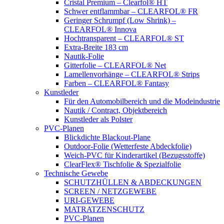
Cristal Premium – Clearfol® HT
Schwer entflammbar – CLEARFOL® FR
Geringer Schrumpf (Low Shrink) –
CLEARFOL® Innova
Hochtransparent – CLEARFOL® ST
Extra-Breite 183 cm
Nautik-Folie
Gitterfolie – CLEARFOL® Net
Lamellenvorhänge – CLEARFOL® Strips
Farben – CLEARFOL® Fantasy
Kunstleder
Für den Automobilbereich und die Modeindustrie
Nautik / Contract, Objektbereich
Kunstleder als Polster
PVC-Planen
Blickdichte Blackout-Plane
Outdoor-Folie (Wetterfeste Abdeckfolie)
Weich-PVC für Kinderartikel (Bezugsstoffe)
ClearFlex® Tischfolie & Spezialfolie
Technische Gewebe
SCHUTZHÜLLEN & ABDECKUNGEN
SCREEN / NETZGEWEBE
URI-GEWEBE
MATRATZENSCHUTZ
PVC-Planen