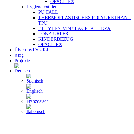
OPACITE®
Hygienetextilien
PU-FALL
THERMOPLASTISCHES POLYURETHAN –
TPU
ETHYLEN-VINYLACETAT – EVA
LONA URI FR
KINDERBEZUG
OPACITE®
Über uns Expafol
Blog
Projekte