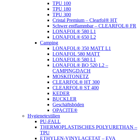
TPU 100
TPU 180
TPU 300
Cristal Premium – Clearfol® HT
Schwer entflammbar – CLEARFOL® FR
LONAFOL® 580 L1
LONAFOL® 650 L2
Camping
LONAFOL® 350 MATT L1
LONAFOL 580 MATT
LONAFOL® 580 L1
LONAFOL® BO 520 L2 –
CAMPINGDACH
MOSKITONETZ
CLEARFOL® HT 300
CLEARFOL® ST 400
KEDER
BUCKLER
Geschäftsböden
OPACITE®
Hygienetextilien
PU-FALL
THERMOPLASTISCHES POLYURETHAN –
TPU
ETHYLEN-VINYLACETAT – EVA