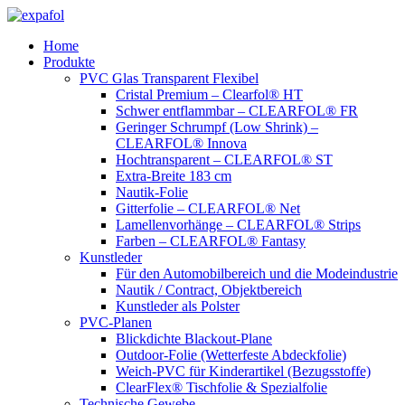
Zum
Inhalt
Home
springen
Produkte
PVC Glas Transparent Flexibel
Cristal Premium – Clearfol® HT
Schwer entflammbar – CLEARFOL® FR
Geringer Schrumpf (Low Shrink) –
CLEARFOL® Innova
Hochtransparent – CLEARFOL® ST
Extra-Breite 183 cm
Nautik-Folie
Gitterfolie – CLEARFOL® Net
Lamellenvorhänge – CLEARFOL® Strips
Farben – CLEARFOL® Fantasy
Kunstleder
Für den Automobilbereich und die Modeindustrie
Nautik / Contract, Objektbereich
Kunstleder als Polster
PVC-Planen
Blickdichte Blackout-Plane
Outdoor-Folie (Wetterfeste Abdeckfolie)
Weich-PVC für Kinderartikel (Bezugsstoffe)
ClearFlex® Tischfolie & Spezialfolie
Technische Gewebe