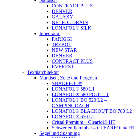
Nautisch
CONTRACT PLUS
DENVER
GALAXY
NETFOL DRAIN
LONAFOL® SILK
Innenraum
PARIGGI
TREBOL
NEW STAR
DENVER
CONTRACT PLUS
EVEREST
Textilarchitektur
Markisen, Zelte und Pergolen
SHADEFOL®
LONAFOL® 580 L1
LONAFOL® 580 POOL L1
LONAFOL® BO 520 L2 –
CAMPINGDACH
LONAFOL® BLACKOUT BO 780 L2
LONAFOL® 650 L2
Cristal Premium – Clearfol® HT
Schwer entflammbar – CLEARFOL® FR
Segel und Spannung