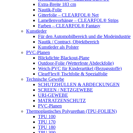
Extra-Breite 183 cm
Nautik-Folie
Gitterfolie – CLEARFOL® Net
Lamellenvorhänge – CLEARFOL® Strips
Farben – CLEARFOL® Fantasy
Kunstleder
Für den Automobilbereich und die Modeindustrie
Nautik / Contract, Objektbereich
Kunstleder als Polster
PVC-Planen
Blickdichte Blackout-Plane
Outdoor-Folie (Wetterfeste Abdeckfolie)
Weich-PVC für Kinderartikel (Bezugsstoffe)
ClearFlex® Tischfolie & Spezialfolie
Technische Gewebe
SCHUTZHÜLLEN & ABDECKUNGEN
SCREEN / NETZGEWEBE
URI-GEWEBE
MATRATZENSCHUTZ
PVC-Planen
Thermoplastisches Polyurethan (TPU-FOLIEN)
TPU 100
TPU 170
TPU 180
TPU 300