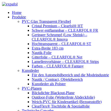
Zum
Inhalt
Home
springen
Produkte
PVC Glas Transparent Flexibel
Cristal Premium – Clearfol® HT
Schwer entflammbar – CLEARFOL® FR
Geringer Schrumpf (Low Shrink) –
CLEARFOL® Innova
Hochtransparent – CLEARFOL® ST
Extra-Breite 183 cm
Nautik-Folie
Gitterfolie – CLEARFOL® Net
Lamellenvorhänge – CLEARFOL® Strips
Farben – CLEARFOL® Fantasy
Kunstleder
Für den Automobilbereich und die Modeindustrie
Nautik / Contract, Objektbereich
Kunstleder als Polster
PVC-Planen
Blickdichte Blackout-Plane
Outdoor-Folie (Wetterfeste Abdeckfolie)
Weich-PVC für Kinderartikel (Bezugsstoffe)
ClearFlex® Tischfolie & Spezialfolie
Technische Gewebe