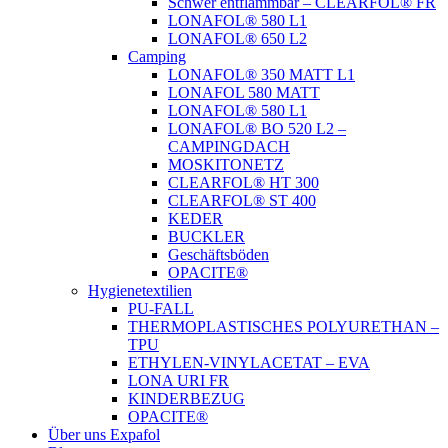
Schwer entflammbar – CLEARFOL® FR
LONAFOL® 580 L1
LONAFOL® 650 L2
Camping
LONAFOL® 350 MATT L1
LONAFOL 580 MATT
LONAFOL® 580 L1
LONAFOL® BO 520 L2 –
CAMPINGDACH
MOSKITONETZ
CLEARFOL® HT 300
CLEARFOL® ST 400
KEDER
BUCKLER
Geschäftsböden
OPACITE®
Hygienetextilien
PU-FALL
THERMOPLASTISCHES POLYURETHAN –
TPU
ETHYLEN-VINYLACETAT – EVA
LONA URI FR
KINDERBEZUG
OPACITE®
Über uns Expafol