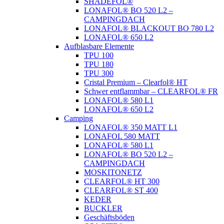
SHADEFOL®
LONAFOL® BO 520 L2 –
CAMPINGDACH
LONAFOL® BLACKOUT BO 780 L2
LONAFOL® 650 L2
Aufblasbare Elemente
TPU 100
TPU 180
TPU 300
Cristal Premium – Clearfol® HT
Schwer entflammbar – CLEARFOL® FR
LONAFOL® 580 L1
LONAFOL® 650 L2
Camping
LONAFOL® 350 MATT L1
LONAFOL 580 MATT
LONAFOL® 580 L1
LONAFOL® BO 520 L2 –
CAMPINGDACH
MOSKITONETZ
CLEARFOL® HT 300
CLEARFOL® ST 400
KEDER
BUCKLER
Geschäftsböden