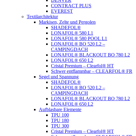
DENVER
CONTRACT PLUS
EVEREST
Textilarchitektur
Markisen, Zelte und Pergolen
SHADEFOL®
LONAFOL® 580 L1
LONAFOL® 580 POOL L1
LONAFOL® BO 520 L2 –
CAMPINGDACH
LONAFOL® BLACKOUT BO 780 L2
LONAFOL® 650 L2
Cristal Premium – Clearfol® HT
Schwer entflammbar – CLEARFOL® FR
Segel und Spannung
SHADEFOL®
LONAFOL® BO 520 L2 –
CAMPINGDACH
LONAFOL® BLACKOUT BO 780 L2
LONAFOL® 650 L2
Aufblasbare Elemente
TPU 100
TPU 180
TPU 300
Cristal Premium – Clearfol® HT