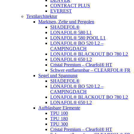
DENVER
CONTRACT PLUS
EVEREST
Textilarchitektur
Markisen, Zelte und Pergolen
SHADEFOL®
LONAFOL® 580 L1
LONAFOL® 580 POOL L1
LONAFOL® BO 520 L2 –
CAMPINGDACH
LONAFOL® BLACKOUT BO 780 L2
LONAFOL® 650 L2
Cristal Premium – Clearfol® HT
Schwer entflammbar – CLEARFOL® FR
Segel und Spannung
SHADEFOL®
LONAFOL® BO 520 L2 –
CAMPINGDACH
LONAFOL® BLACKOUT BO 780 L2
LONAFOL® 650 L2
Aufblasbare Elemente
TPU 100
TPU 180
TPU 300
Cristal Premium – Clearfol® HT