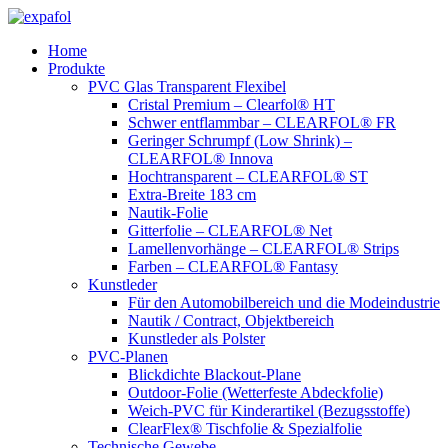
Zum
Inhalt
Home
springen
Produkte
PVC Glas Transparent Flexibel
Cristal Premium – Clearfol® HT
Schwer entflammbar – CLEARFOL® FR
Geringer Schrumpf (Low Shrink) –
CLEARFOL® Innova
Hochtransparent – CLEARFOL® ST
Extra-Breite 183 cm
Nautik-Folie
Gitterfolie – CLEARFOL® Net
Lamellenvorhänge – CLEARFOL® Strips
Farben – CLEARFOL® Fantasy
Kunstleder
Für den Automobilbereich und die Modeindustrie
Nautik / Contract, Objektbereich
Kunstleder als Polster
PVC-Planen
Blickdichte Blackout-Plane
Outdoor-Folie (Wetterfeste Abdeckfolie)
Weich-PVC für Kinderartikel (Bezugsstoffe)
ClearFlex® Tischfolie & Spezialfolie
Technische Gewebe