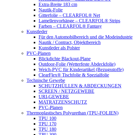
Extra-Breite 183 cm
Nautik-Folie
Gitterfolie – CLEARFOL® Net
Lamellenvorhänge – CLEARFOL® Strips
Farben – CLEARFOL® Fantasy
Kunstleder
Für den Automobilbereich und die Modeindustrie
Nautik / Contract, Objektbereich
Kunstleder als Polster
PVC-Planen
Blickdichte Blackout-Plane
Outdoor-Folie (Wetterfeste Abdeckfolie)
Weich-PVC für Kinderartikel (Bezugsstoffe)
ClearFlex® Tischfolie & Spezialfolie
Technische Gewebe
SCHUTZHÜLLEN & ABDECKUNGEN
SCREEN / NETZGEWEBE
URI-GEWEBE
MATRATZENSCHUTZ
PVC-Planen
Thermoplastisches Polyurethan (TPU-FOLIEN)
TPU 100
TPU 170
TPU 180
TPU 300