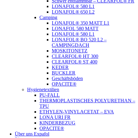
Schwer entflammbar – CLEARFOL® FR
LONAFOL® 580 L1
LONAFOL® 650 L2
Camping
LONAFOL® 350 MATT L1
LONAFOL 580 MATT
LONAFOL® 580 L1
LONAFOL® BO 520 L2 –
CAMPINGDACH
MOSKITONETZ
CLEARFOL® HT 300
CLEARFOL® ST 400
KEDER
BUCKLER
Geschäftsböden
OPACITE®
Hygienetextilien
PU-FALL
THERMOPLASTISCHES POLYURETHAN –
TPU
ETHYLEN-VINYLACETAT – EVA
LONA URI FR
KINDERBEZUG
OPACITE®
Über uns Expafol