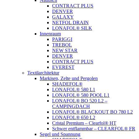
Nautisch
CONTRACT PLUS
DENVER
GALAXY
NETFOL DRAIN
LONAFOL® SILK
Innenraum
PARIGGI
TREBOL
NEW STAR
DENVER
CONTRACT PLUS
EVEREST
Textilarchitektur
Markisen, Zelte und Pergolen
SHADEFOL®
LONAFOL® 580 L1
LONAFOL® 580 POOL L1
LONAFOL® BO 520 L2 –
CAMPINGDACH
LONAFOL® BLACKOUT BO 780 L2
LONAFOL® 650 L2
Cristal Premium – Clearfol® HT
Schwer entflammbar – CLEARFOL® FR
Segel und Spannung