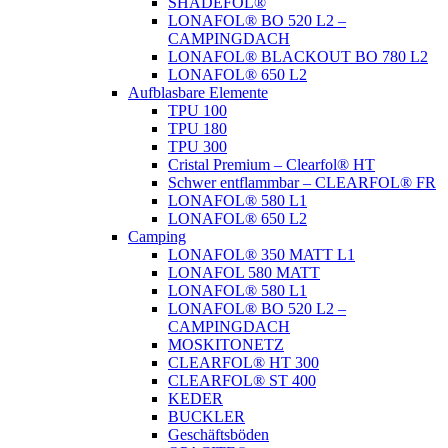
SHADEFOL®
LONAFOL® BO 520 L2 –
CAMPINGDACH
LONAFOL® BLACKOUT BO 780 L2
LONAFOL® 650 L2
Aufblasbare Elemente
TPU 100
TPU 180
TPU 300
Cristal Premium – Clearfol® HT
Schwer entflammbar – CLEARFOL® FR
LONAFOL® 580 L1
LONAFOL® 650 L2
Camping
LONAFOL® 350 MATT L1
LONAFOL 580 MATT
LONAFOL® 580 L1
LONAFOL® BO 520 L2 –
CAMPINGDACH
MOSKITONETZ
CLEARFOL® HT 300
CLEARFOL® ST 400
KEDER
BUCKLER
Geschäftsböden