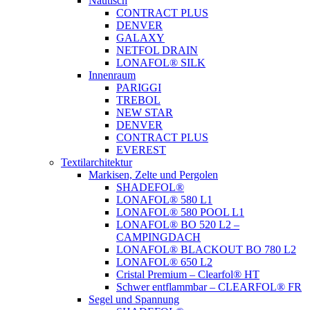
Nautisch
CONTRACT PLUS
DENVER
GALAXY
NETFOL DRAIN
LONAFOL® SILK
Innenraum
PARIGGI
TREBOL
NEW STAR
DENVER
CONTRACT PLUS
EVEREST
Textilarchitektur
Markisen, Zelte und Pergolen
SHADEFOL®
LONAFOL® 580 L1
LONAFOL® 580 POOL L1
LONAFOL® BO 520 L2 –
CAMPINGDACH
LONAFOL® BLACKOUT BO 780 L2
LONAFOL® 650 L2
Cristal Premium – Clearfol® HT
Schwer entflammbar – CLEARFOL® FR
Segel und Spannung