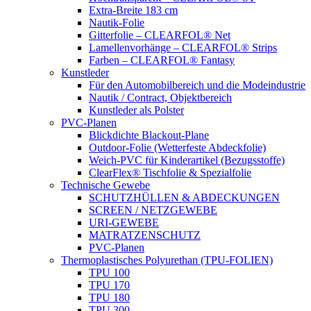
Extra-Breite 183 cm
Nautik-Folie
Gitterfolie – CLEARFOL® Net
Lamellenvorhänge – CLEARFOL® Strips
Farben – CLEARFOL® Fantasy
Kunstleder
Für den Automobilbereich und die Modeindustrie
Nautik / Contract, Objektbereich
Kunstleder als Polster
PVC-Planen
Blickdichte Blackout-Plane
Outdoor-Folie (Wetterfeste Abdeckfolie)
Weich-PVC für Kinderartikel (Bezugsstoffe)
ClearFlex® Tischfolie & Spezialfolie
Technische Gewebe
SCHUTZHÜLLEN & ABDECKUNGEN
SCREEN / NETZGEWEBE
URI-GEWEBE
MATRATZENSCHUTZ
PVC-Planen
Thermoplastisches Polyurethan (TPU-FOLIEN)
TPU 100
TPU 170
TPU 180
TPU 300