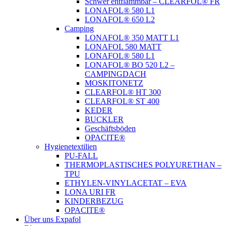
Schwer entflammbar – CLEARFOL® FR
LONAFOL® 580 L1
LONAFOL® 650 L2
Camping
LONAFOL® 350 MATT L1
LONAFOL 580 MATT
LONAFOL® 580 L1
LONAFOL® BO 520 L2 –
CAMPINGDACH
MOSKITONETZ
CLEARFOL® HT 300
CLEARFOL® ST 400
KEDER
BUCKLER
Geschäftsböden
OPACITE®
Hygienetextilien
PU-FALL
THERMOPLASTISCHES POLYURETHAN –
TPU
ETHYLEN-VINYLACETAT – EVA
LONA URI FR
KINDERBEZUG
OPACITE®
Über uns Expafol