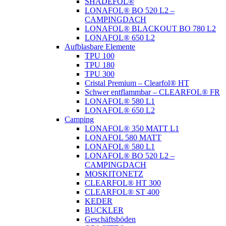
SHADEFOL®
LONAFOL® BO 520 L2 –
CAMPINGDACH
LONAFOL® BLACKOUT BO 780 L2
LONAFOL® 650 L2
Aufblasbare Elemente
TPU 100
TPU 180
TPU 300
Cristal Premium – Clearfol® HT
Schwer entflammbar – CLEARFOL® FR
LONAFOL® 580 L1
LONAFOL® 650 L2
Camping
LONAFOL® 350 MATT L1
LONAFOL 580 MATT
LONAFOL® 580 L1
LONAFOL® BO 520 L2 –
CAMPINGDACH
MOSKITONETZ
CLEARFOL® HT 300
CLEARFOL® ST 400
KEDER
BUCKLER
Geschäftsböden