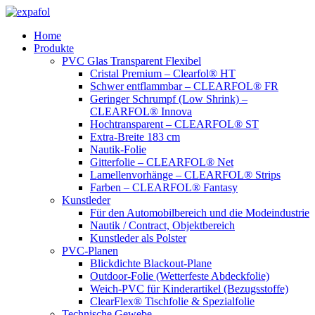
Zum
Inhalt
Home
springen
Produkte
PVC Glas Transparent Flexibel
Cristal Premium – Clearfol® HT
Schwer entflammbar – CLEARFOL® FR
Geringer Schrumpf (Low Shrink) –
CLEARFOL® Innova
Hochtransparent – CLEARFOL® ST
Extra-Breite 183 cm
Nautik-Folie
Gitterfolie – CLEARFOL® Net
Lamellenvorhänge – CLEARFOL® Strips
Farben – CLEARFOL® Fantasy
Kunstleder
Für den Automobilbereich und die Modeindustrie
Nautik / Contract, Objektbereich
Kunstleder als Polster
PVC-Planen
Blickdichte Blackout-Plane
Outdoor-Folie (Wetterfeste Abdeckfolie)
Weich-PVC für Kinderartikel (Bezugsstoffe)
ClearFlex® Tischfolie & Spezialfolie
Technische Gewebe