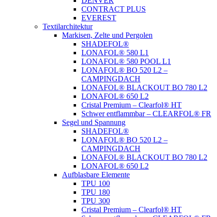
DENVER
CONTRACT PLUS
EVEREST
Textilarchitektur
Markisen, Zelte und Pergolen
SHADEFOL®
LONAFOL® 580 L1
LONAFOL® 580 POOL L1
LONAFOL® BO 520 L2 –
CAMPINGDACH
LONAFOL® BLACKOUT BO 780 L2
LONAFOL® 650 L2
Cristal Premium – Clearfol® HT
Schwer entflammbar – CLEARFOL® FR
Segel und Spannung
SHADEFOL®
LONAFOL® BO 520 L2 –
CAMPINGDACH
LONAFOL® BLACKOUT BO 780 L2
LONAFOL® 650 L2
Aufblasbare Elemente
TPU 100
TPU 180
TPU 300
Cristal Premium – Clearfol® HT