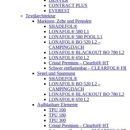
DENVER
CONTRACT PLUS
EVEREST
Textilarchitektur
Markisen, Zelte und Pergolen
SHADEFOL®
LONAFOL® 580 L1
LONAFOL® 580 POOL L1
LONAFOL® BO 520 L2 –
CAMPINGDACH
LONAFOL® BLACKOUT BO 780 L2
LONAFOL® 650 L2
Cristal Premium – Clearfol® HT
Schwer entflammbar – CLEARFOL® FR
Segel und Spannung
SHADEFOL®
LONAFOL® BO 520 L2 –
CAMPINGDACH
LONAFOL® BLACKOUT BO 780 L2
LONAFOL® 650 L2
Aufblasbare Elemente
TPU 100
TPU 180
TPU 300
Cristal Premium – Clearfol® HT