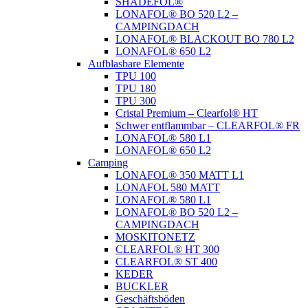
SHADEFOL®
LONAFOL® BO 520 L2 –
CAMPINGDACH
LONAFOL® BLACKOUT BO 780 L2
LONAFOL® 650 L2
Aufblasbare Elemente
TPU 100
TPU 180
TPU 300
Cristal Premium – Clearfol® HT
Schwer entflammbar – CLEARFOL® FR
LONAFOL® 580 L1
LONAFOL® 650 L2
Camping
LONAFOL® 350 MATT L1
LONAFOL 580 MATT
LONAFOL® 580 L1
LONAFOL® BO 520 L2 –
CAMPINGDACH
MOSKITONETZ
CLEARFOL® HT 300
CLEARFOL® ST 400
KEDER
BUCKLER
Geschäftsböden