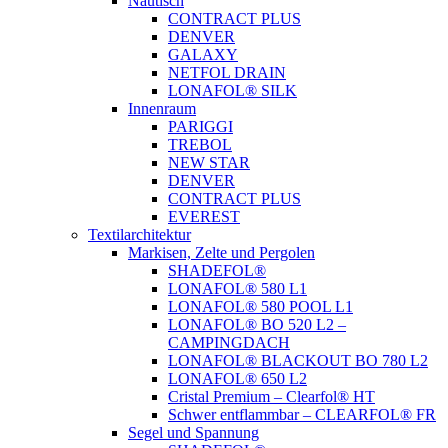
Nautisch
CONTRACT PLUS
DENVER
GALAXY
NETFOL DRAIN
LONAFOL® SILK
Innenraum
PARIGGI
TREBOL
NEW STAR
DENVER
CONTRACT PLUS
EVEREST
Textilarchitektur
Markisen, Zelte und Pergolen
SHADEFOL®
LONAFOL® 580 L1
LONAFOL® 580 POOL L1
LONAFOL® BO 520 L2 –
CAMPINGDACH
LONAFOL® BLACKOUT BO 780 L2
LONAFOL® 650 L2
Cristal Premium – Clearfol® HT
Schwer entflammbar – CLEARFOL® FR
Segel und Spannung