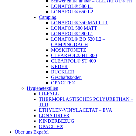
Schwer entflammbar – CLEARFOL® FR
LONAFOL® 580 L1
LONAFOL® 650 L2
Camping
LONAFOL® 350 MATT L1
LONAFOL 580 MATT
LONAFOL® 580 L1
LONAFOL® BO 520 L2 –
CAMPINGDACH
MOSKITONETZ
CLEARFOL® HT 300
CLEARFOL® ST 400
KEDER
BUCKLER
Geschäftsböden
OPACITE®
Hygienetextilien
PU-FALL
THERMOPLASTISCHES POLYURETHAN –
TPU
ETHYLEN-VINYLACETAT – EVA
LONA URI FR
KINDERBEZUG
OPACITE®
Über uns Expafol