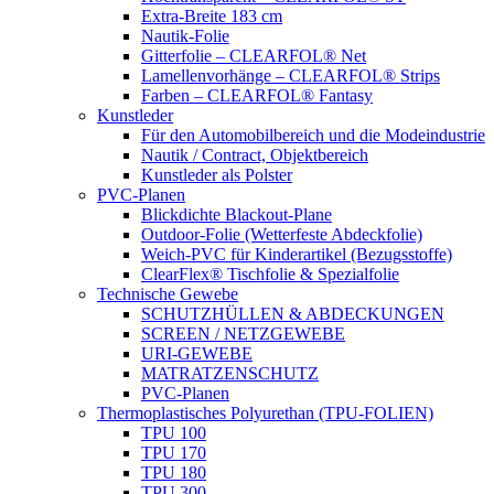
Extra-Breite 183 cm
Nautik-Folie
Gitterfolie – CLEARFOL® Net
Lamellenvorhänge – CLEARFOL® Strips
Farben – CLEARFOL® Fantasy
Kunstleder
Für den Automobilbereich und die Modeindustrie
Nautik / Contract, Objektbereich
Kunstleder als Polster
PVC-Planen
Blickdichte Blackout-Plane
Outdoor-Folie (Wetterfeste Abdeckfolie)
Weich-PVC für Kinderartikel (Bezugsstoffe)
ClearFlex® Tischfolie & Spezialfolie
Technische Gewebe
SCHUTZHÜLLEN & ABDECKUNGEN
SCREEN / NETZGEWEBE
URI-GEWEBE
MATRATZENSCHUTZ
PVC-Planen
Thermoplastisches Polyurethan (TPU-FOLIEN)
TPU 100
TPU 170
TPU 180
TPU 300