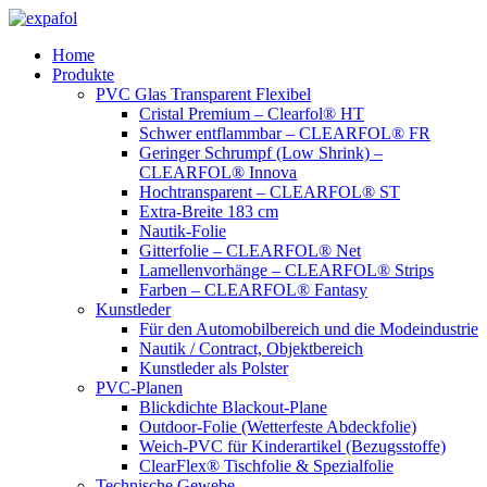
Zum
Inhalt
Home
springen
Produkte
PVC Glas Transparent Flexibel
Cristal Premium – Clearfol® HT
Schwer entflammbar – CLEARFOL® FR
Geringer Schrumpf (Low Shrink) –
CLEARFOL® Innova
Hochtransparent – CLEARFOL® ST
Extra-Breite 183 cm
Nautik-Folie
Gitterfolie – CLEARFOL® Net
Lamellenvorhänge – CLEARFOL® Strips
Farben – CLEARFOL® Fantasy
Kunstleder
Für den Automobilbereich und die Modeindustrie
Nautik / Contract, Objektbereich
Kunstleder als Polster
PVC-Planen
Blickdichte Blackout-Plane
Outdoor-Folie (Wetterfeste Abdeckfolie)
Weich-PVC für Kinderartikel (Bezugsstoffe)
ClearFlex® Tischfolie & Spezialfolie
Technische Gewebe