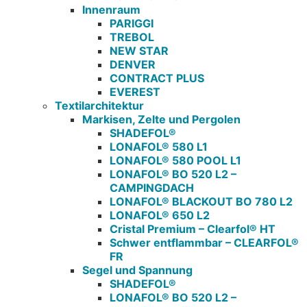
Innenraum
PARIGGI
TREBOL
NEW STAR
DENVER
CONTRACT PLUS
EVEREST
Textilarchitektur
Markisen, Zelte und Pergolen
SHADEFOL®
LONAFOL® 580 L1
LONAFOL® 580 POOL L1
LONAFOL® BO 520 L2 –
CAMPINGDACH
LONAFOL® BLACKOUT BO 780 L2
LONAFOL® 650 L2
Cristal Premium – Clearfol® HT
Schwer entflammbar – CLEARFOL®
FR
Segel und Spannung
SHADEFOL®
LONAFOL® BO 520 L2 –