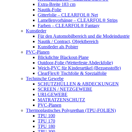
Extra-Breite 183 cm
Nautik-Folie
Gitterfolie – CLEARFOL® Net
Lamellenvorhänge – CLEARFOL® Strips
Farben – CLEARFOL® Fantasy
Kunstleder
Für den Automobilbereich und die Modeindustrie
Nautik / Contract, Objektbereich
Kunstleder als Polster
PVC-Planen
Blickdichte Blackout-Plane
Outdoor-Folie (Wetterfeste Abdeckfolie)
Weich-PVC für Kinderartikel (Bezugsstoffe)
ClearFlex® Tischfolie & Spezialfolie
Technische Gewebe
SCHUTZHÜLLEN & ABDECKUNGEN
SCREEN / NETZGEWEBE
URI-GEWEBE
MATRATZENSCHUTZ
PVC-Planen
Thermoplastisches Polyurethan (TPU-FOLIEN)
TPU 100
TPU 170
TPU 180
TPU 300