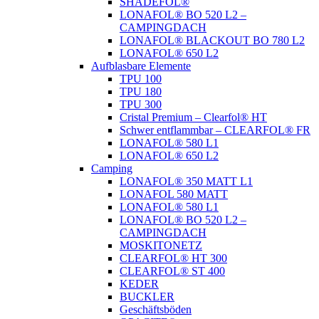
SHADEFOL®
LONAFOL® BO 520 L2 –
CAMPINGDACH
LONAFOL® BLACKOUT BO 780 L2
LONAFOL® 650 L2
Aufblasbare Elemente
TPU 100
TPU 180
TPU 300
Cristal Premium – Clearfol® HT
Schwer entflammbar – CLEARFOL® FR
LONAFOL® 580 L1
LONAFOL® 650 L2
Camping
LONAFOL® 350 MATT L1
LONAFOL 580 MATT
LONAFOL® 580 L1
LONAFOL® BO 520 L2 –
CAMPINGDACH
MOSKITONETZ
CLEARFOL® HT 300
CLEARFOL® ST 400
KEDER
BUCKLER
Geschäftsböden