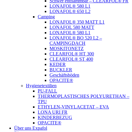
Schwer entflammbar – CLEARFOL® FR
LONAFOL® 580 L1
LONAFOL® 650 L2
Camping
LONAFOL® 350 MATT L1
LONAFOL 580 MATT
LONAFOL® 580 L1
LONAFOL® BO 520 L2 –
CAMPINGDACH
MOSKITONETZ
CLEARFOL® HT 300
CLEARFOL® ST 400
KEDER
BUCKLER
Geschäftsböden
OPACITE®
Hygienetextilien
PU-FALL
THERMOPLASTISCHES POLYURETHAN –
TPU
ETHYLEN-VINYLACETAT – EVA
LONA URI FR
KINDERBEZUG
OPACITE®
Über uns Expafol