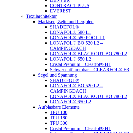
DENVER
CONTRACT PLUS
EVEREST
Textilarchitektur
Markisen, Zelte und Pergolen
SHADEFOL®
LONAFOL® 580 L1
LONAFOL® 580 POOL L1
LONAFOL® BO 520 L2 –
CAMPINGDACH
LONAFOL® BLACKOUT BO 780 L2
LONAFOL® 650 L2
Cristal Premium – Clearfol® HT
Schwer entflammbar – CLEARFOL® FR
Segel und Spannung
SHADEFOL®
LONAFOL® BO 520 L2 –
CAMPINGDACH
LONAFOL® BLACKOUT BO 780 L2
LONAFOL® 650 L2
Aufblasbare Elemente
TPU 100
TPU 180
TPU 300
Cristal Premium – Clearfol® HT