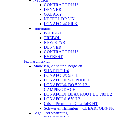
Nautisch
CONTRACT PLUS
DENVER
GALAXY
NETFOL DRAIN
LONAFOL® SILK
Innenraum
PARIGGI
TREBOL
NEW STAR
DENVER
CONTRACT PLUS
EVEREST
Textilarchitektur
Markisen, Zelte und Pergolen
SHADEFOL®
LONAFOL® 580 L1
LONAFOL® 580 POOL L1
LONAFOL® BO 520 L2 –
CAMPINGDACH
LONAFOL® BLACKOUT BO 780 L2
LONAFOL® 650 L2
Cristal Premium – Clearfol® HT
Schwer entflammbar – CLEARFOL® FR
Segel und Spannung