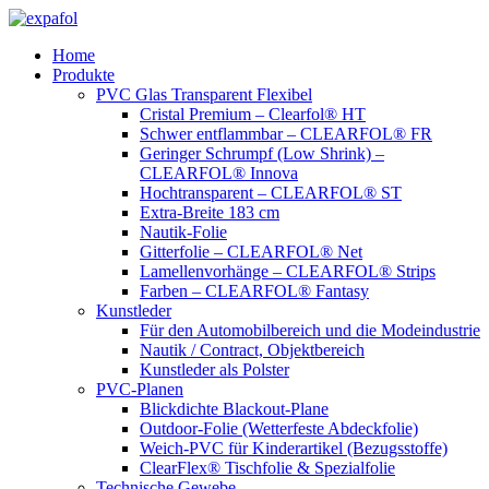
Zum
Inhalt
Home
springen
Produkte
PVC Glas Transparent Flexibel
Cristal Premium – Clearfol® HT
Schwer entflammbar – CLEARFOL® FR
Geringer Schrumpf (Low Shrink) –
CLEARFOL® Innova
Hochtransparent – CLEARFOL® ST
Extra-Breite 183 cm
Nautik-Folie
Gitterfolie – CLEARFOL® Net
Lamellenvorhänge – CLEARFOL® Strips
Farben – CLEARFOL® Fantasy
Kunstleder
Für den Automobilbereich und die Modeindustrie
Nautik / Contract, Objektbereich
Kunstleder als Polster
PVC-Planen
Blickdichte Blackout-Plane
Outdoor-Folie (Wetterfeste Abdeckfolie)
Weich-PVC für Kinderartikel (Bezugsstoffe)
ClearFlex® Tischfolie & Spezialfolie
Technische Gewebe