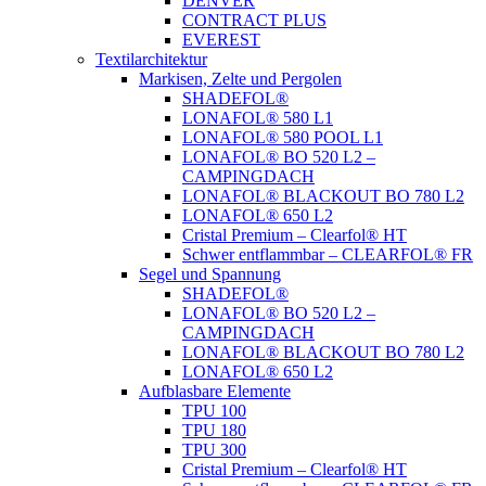
DENVER
CONTRACT PLUS
EVEREST
Textilarchitektur
Markisen, Zelte und Pergolen
SHADEFOL®
LONAFOL® 580 L1
LONAFOL® 580 POOL L1
LONAFOL® BO 520 L2 –
CAMPINGDACH
LONAFOL® BLACKOUT BO 780 L2
LONAFOL® 650 L2
Cristal Premium – Clearfol® HT
Schwer entflammbar – CLEARFOL® FR
Segel und Spannung
SHADEFOL®
LONAFOL® BO 520 L2 –
CAMPINGDACH
LONAFOL® BLACKOUT BO 780 L2
LONAFOL® 650 L2
Aufblasbare Elemente
TPU 100
TPU 180
TPU 300
Cristal Premium – Clearfol® HT