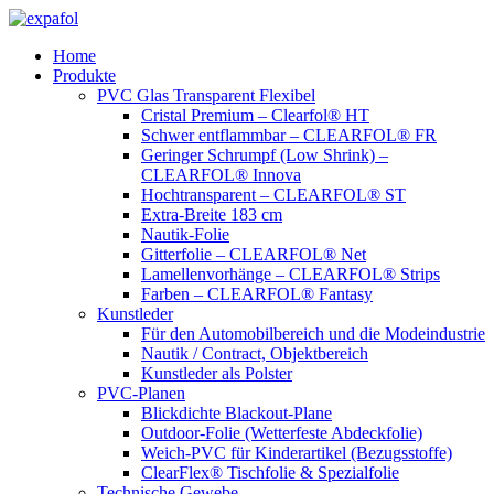
Zum
Inhalt
Home
springen
Produkte
PVC Glas Transparent Flexibel
Cristal Premium – Clearfol® HT
Schwer entflammbar – CLEARFOL® FR
Geringer Schrumpf (Low Shrink) –
CLEARFOL® Innova
Hochtransparent – CLEARFOL® ST
Extra-Breite 183 cm
Nautik-Folie
Gitterfolie – CLEARFOL® Net
Lamellenvorhänge – CLEARFOL® Strips
Farben – CLEARFOL® Fantasy
Kunstleder
Für den Automobilbereich und die Modeindustrie
Nautik / Contract, Objektbereich
Kunstleder als Polster
PVC-Planen
Blickdichte Blackout-Plane
Outdoor-Folie (Wetterfeste Abdeckfolie)
Weich-PVC für Kinderartikel (Bezugsstoffe)
ClearFlex® Tischfolie & Spezialfolie
Technische Gewebe