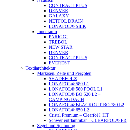
Nautisch
CONTRACT PLUS
DENVER
GALAXY
NETFOL DRAIN
LONAFOL® SILK
Innenraum
PARIGGI
TREBOL
NEW STAR
DENVER
CONTRACT PLUS
EVEREST
Textilarchitektur
Markisen, Zelte und Pergolen
SHADEFOL®
LONAFOL® 580 L1
LONAFOL® 580 POOL L1
LONAFOL® BO 520 L2 –
CAMPINGDACH
LONAFOL® BLACKOUT BO 780 L2
LONAFOL® 650 L2
Cristal Premium – Clearfol® HT
Schwer entflammbar – CLEARFOL® FR
Segel und Spannung