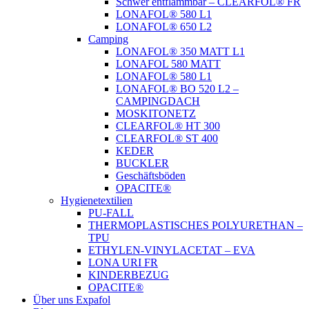
Schwer entflammbar – CLEARFOL® FR
LONAFOL® 580 L1
LONAFOL® 650 L2
Camping
LONAFOL® 350 MATT L1
LONAFOL 580 MATT
LONAFOL® 580 L1
LONAFOL® BO 520 L2 –
CAMPINGDACH
MOSKITONETZ
CLEARFOL® HT 300
CLEARFOL® ST 400
KEDER
BUCKLER
Geschäftsböden
OPACITE®
Hygienetextilien
PU-FALL
THERMOPLASTISCHES POLYURETHAN –
TPU
ETHYLEN-VINYLACETAT – EVA
LONA URI FR
KINDERBEZUG
OPACITE®
Über uns Expafol