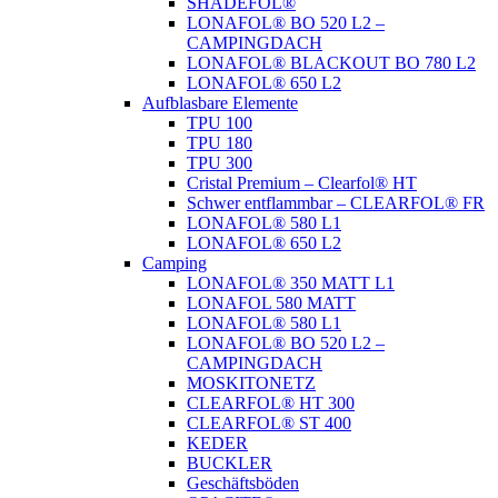
SHADEFOL®
LONAFOL® BO 520 L2 –
CAMPINGDACH
LONAFOL® BLACKOUT BO 780 L2
LONAFOL® 650 L2
Aufblasbare Elemente
TPU 100
TPU 180
TPU 300
Cristal Premium – Clearfol® HT
Schwer entflammbar – CLEARFOL® FR
LONAFOL® 580 L1
LONAFOL® 650 L2
Camping
LONAFOL® 350 MATT L1
LONAFOL 580 MATT
LONAFOL® 580 L1
LONAFOL® BO 520 L2 –
CAMPINGDACH
MOSKITONETZ
CLEARFOL® HT 300
CLEARFOL® ST 400
KEDER
BUCKLER
Geschäftsböden