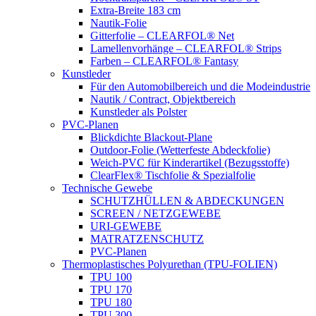
Extra-Breite 183 cm
Nautik-Folie
Gitterfolie – CLEARFOL® Net
Lamellenvorhänge – CLEARFOL® Strips
Farben – CLEARFOL® Fantasy
Kunstleder
Für den Automobilbereich und die Modeindustrie
Nautik / Contract, Objektbereich
Kunstleder als Polster
PVC-Planen
Blickdichte Blackout-Plane
Outdoor-Folie (Wetterfeste Abdeckfolie)
Weich-PVC für Kinderartikel (Bezugsstoffe)
ClearFlex® Tischfolie & Spezialfolie
Technische Gewebe
SCHUTZHÜLLEN & ABDECKUNGEN
SCREEN / NETZGEWEBE
URI-GEWEBE
MATRATZENSCHUTZ
PVC-Planen
Thermoplastisches Polyurethan (TPU-FOLIEN)
TPU 100
TPU 170
TPU 180
TPU 300