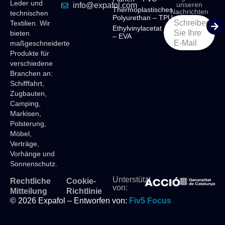
Leder und
unseren
info@expafol.com
Thermoplastisches
Nachrichten
technischen
Polyurethan – TPU
Schreiben
Textilien. Wir
Ethylvinylacetat
Sie Ihre
bieten
– EVA
E-Mail
maßgeschneiderte
Produkte für
verschiedene
Branchen an:
Schifffahrt,
Zugbauten,
Camping,
Markisen,
Polsterung,
Möbel,
Verträge,
Vorhänge und
Sonnenschutz.
Unterstützt
Rechtliche
Cookie-
von:
Mitteilung
Richtlinie
© 2026 Expafol – Entworfen von:
Fiv5 Focus