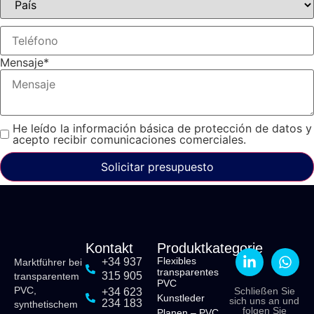
Mensaje
*
He leído la información básica de protección de datos y
acepto recibir comunicaciones comerciales.
Solicitar presupuesto
Kontakt
Produktkategorie
Flexibles
+34 937
Marktführer bei
transparentes
315 905
transparentem
PVC
PVC,
Schließen Sie
+34 623
Kunstleder
sich uns an und
234 183
synthetischem
folgen Sie
Planen – PVC