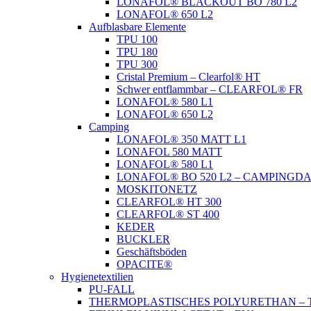
LONAFOL® BLACKOUT BO 780 L2
LONAFOL® 650 L2
Aufblasbare Elemente
TPU 100
TPU 180
TPU 300
Cristal Premium – Clearfol® HT
Schwer entflammbar – CLEARFOL® FR
LONAFOL® 580 L1
LONAFOL® 650 L2
Camping
LONAFOL® 350 MATT L1
LONAFOL 580 MATT
LONAFOL® 580 L1
LONAFOL® BO 520 L2 – CAMPINGD
MOSKITONETZ
CLEARFOL® HT 300
CLEARFOL® ST 400
KEDER
BUCKLER
Geschäftsböden
OPACITE®
Hygienetextilien
PU-FALL
THERMOPLASTISCHES POLYURETHAN – 