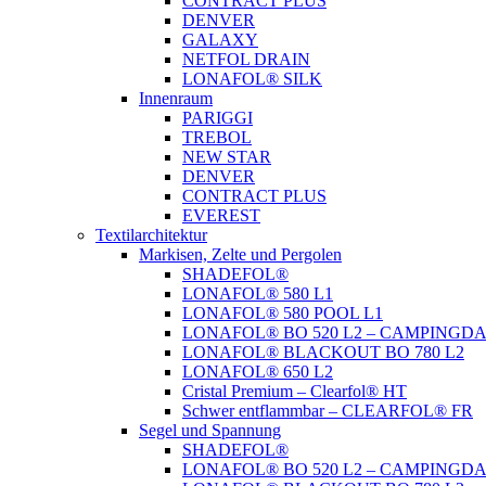
CONTRACT PLUS
DENVER
GALAXY
NETFOL DRAIN
LONAFOL® SILK
Innenraum
PARIGGI
TREBOL
NEW STAR
DENVER
CONTRACT PLUS
EVEREST
Textilarchitektur
Markisen, Zelte und Pergolen
SHADEFOL®
LONAFOL® 580 L1
LONAFOL® 580 POOL L1
LONAFOL® BO 520 L2 – CAMPINGD
LONAFOL® BLACKOUT BO 780 L2
LONAFOL® 650 L2
Cristal Premium – Clearfol® HT
Schwer entflammbar – CLEARFOL® FR
Segel und Spannung
SHADEFOL®
LONAFOL® BO 520 L2 – CAMPINGD