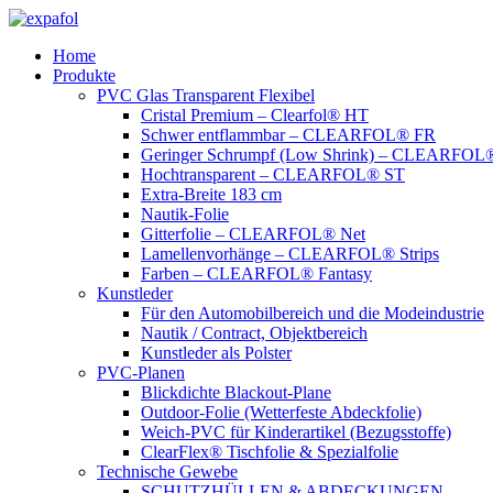
Zum
Inhalt
Home
springen
Produkte
PVC Glas Transparent Flexibel
Cristal Premium – Clearfol® HT
Schwer entflammbar – CLEARFOL® FR
Geringer Schrumpf (Low Shrink) – CLEARFOL®
Hochtransparent – CLEARFOL® ST
Extra-Breite 183 cm
Nautik-Folie
Gitterfolie – CLEARFOL® Net
Lamellenvorhänge – CLEARFOL® Strips
Farben – CLEARFOL® Fantasy
Kunstleder
Für den Automobilbereich und die Modeindustrie
Nautik / Contract, Objektbereich
Kunstleder als Polster
PVC-Planen
Blickdichte Blackout-Plane
Outdoor-Folie (Wetterfeste Abdeckfolie)
Weich-PVC für Kinderartikel (Bezugsstoffe)
ClearFlex® Tischfolie & Spezialfolie
Technische Gewebe
SCHUTZHÜLLEN & ABDECKUNGEN