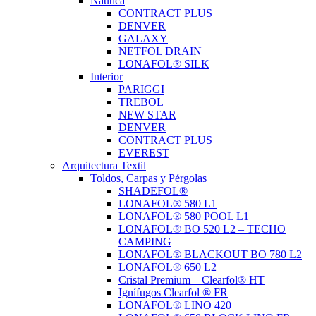
Nautica
CONTRACT PLUS
DENVER
GALAXY
NETFOL DRAIN
LONAFOL® SILK
Interior
PARIGGI
TREBOL
NEW STAR
DENVER
CONTRACT PLUS
EVEREST
Arquitectura Textil
Toldos, Carpas y Pérgolas
SHADEFOL®
LONAFOL® 580 L1
LONAFOL® 580 POOL L1
LONAFOL® BO 520 L2 – TECHO
CAMPING
LONAFOL® BLACKOUT BO 780 L2
LONAFOL® 650 L2
Cristal Premium – Clearfol® HT
Ignífugos Clearfol ® FR
LONAFOL® LINO 420