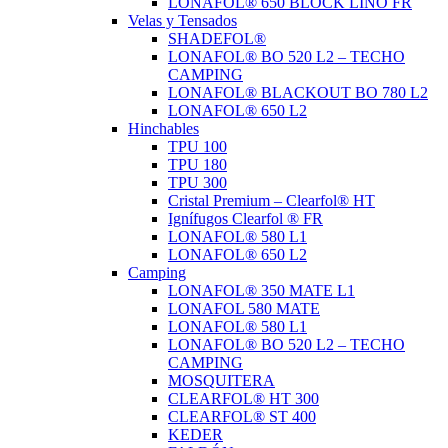
LONAFOL® 650 BLOCK LINO FR
Velas y Tensados
SHADEFOL®
LONAFOL® BO 520 L2 – TECHO
CAMPING
LONAFOL® BLACKOUT BO 780 L2
LONAFOL® 650 L2
Hinchables
TPU 100
TPU 180
TPU 300
Cristal Premium – Clearfol® HT
Ignífugos Clearfol ® FR
LONAFOL® 580 L1
LONAFOL® 650 L2
Camping
LONAFOL® 350 MATE L1
LONAFOL 580 MATE
LONAFOL® 580 L1
LONAFOL® BO 520 L2 – TECHO
CAMPING
MOSQUITERA
CLEARFOL® HT 300
CLEARFOL® ST 400
KEDER