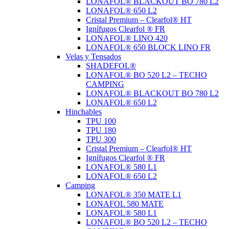
LONAFOL® BLACKOUT BO 780 L2
LONAFOL® 650 L2
Cristal Premium – Clearfol® HT
Ignífugos Clearfol ® FR
LONAFOL® LINO 420
LONAFOL® 650 BLOCK LINO FR
Velas y Tensados
SHADEFOL®
LONAFOL® BO 520 L2 – TECHO
CAMPING
LONAFOL® BLACKOUT BO 780 L2
LONAFOL® 650 L2
Hinchables
TPU 100
TPU 180
TPU 300
Cristal Premium – Clearfol® HT
Ignífugos Clearfol ® FR
LONAFOL® 580 L1
LONAFOL® 650 L2
Camping
LONAFOL® 350 MATE L1
LONAFOL 580 MATE
LONAFOL® 580 L1
LONAFOL® BO 520 L2 – TECHO