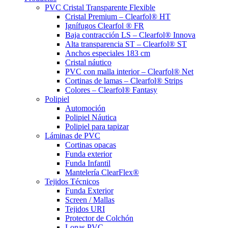
PVC Cristal Transparente Flexible
Cristal Premium – Clearfol® HT
Ignífugos Clearfol ® FR
Baja contracción LS – Clearfol® Innova
Alta transparencia ST – Clearfol® ST
Anchos especiales 183 cm
Cristal náutico
PVC con malla interior – Clearfol® Net
Cortinas de lamas – Clearfol® Strips
Colores – Clearfol® Fantasy
Polipiel
Automoción
Polipiel Náutica
Polipiel para tapizar
Láminas de PVC
Cortinas opacas
Funda exterior
Funda Infantil
Mantelería ClearFlex®
Tejidos Técnicos
Funda Exterior
Screen / Mallas
Tejidos URI
Protector de Colchón
Lonas PVC