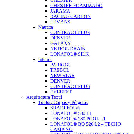
CHESTER
CHESTER FOAMIZADO
JARAMA
RACING CARBON
LEMANS
Nautica
CONTRACT PLUS
DENVER
GALAXY
NETFOL DRAIN
LONAFOL® SILK
Interior
PARIGGI
TREBOL
NEW STAR
DENVER
CONTRACT PLUS
EVEREST
Arquitectura Textil
Toldos, Carpas y Pérgolas
SHADEFOL®
LONAFOL® 580 L1
LONAFOL® 580 POOL L1
LONAFOL® BO 520 L2 – TECHO
CAMPING