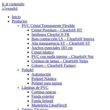
Ir al contenido
Inicio
Productos
PVC Cristal Transparente Flexible
Cristal Premium – Clearfol® HT
Ignífugos Clearfol ® FR
Baja contracción LS – Clearfol® Innova
Alta transparencia ST – Clearfol® ST
Anchos especiales 183 cm
Cristal náutico
PVC con malla interior – Clearfol® Net
Cortinas de lamas – Clearfol® Strips
Colores – Clearfol® Fantasy
Polipiel
Automoción
Polipiel Náutica
Polipiel para tapizar
Láminas de PVC
Cortinas opacas
Funda exterior
Funda Infantil
Mantelería ClearFlex®
Tejidos Técnicos