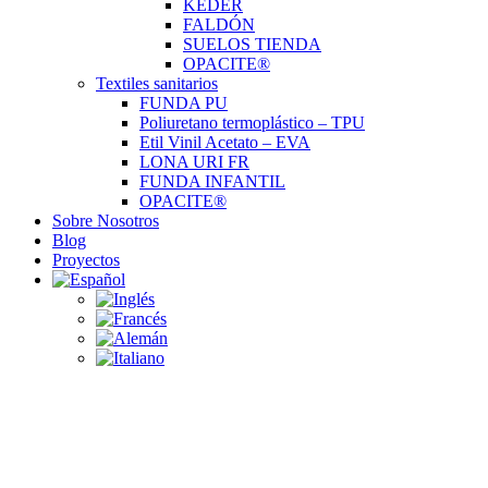
KEDER
FALDÓN
SUELOS TIENDA
OPACITE®
Textiles sanitarios
FUNDA PU
Poliuretano termoplástico – TPU
Etil Vinil Acetato – EVA
LONA URI FR
FUNDA INFANTIL
OPACITE®
Sobre Nosotros
Blog
Proyectos