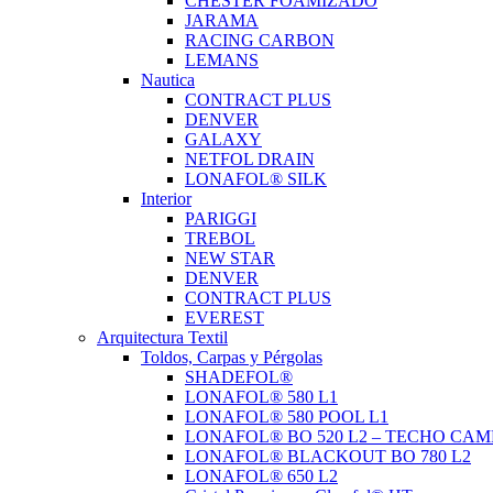
CHESTER FOAMIZADO
JARAMA
RACING CARBON
LEMANS
Nautica
CONTRACT PLUS
DENVER
GALAXY
NETFOL DRAIN
LONAFOL® SILK
Interior
PARIGGI
TREBOL
NEW STAR
DENVER
CONTRACT PLUS
EVEREST
Arquitectura Textil
Toldos, Carpas y Pérgolas
SHADEFOL®
LONAFOL® 580 L1
LONAFOL® 580 POOL L1
LONAFOL® BO 520 L2 – TECHO CAM
LONAFOL® BLACKOUT BO 780 L2
LONAFOL® 650 L2