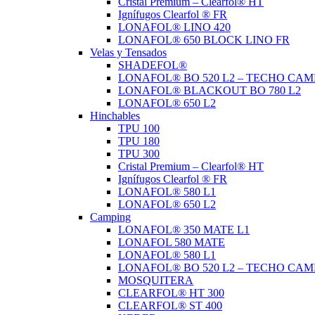
Cristal Premium – Clearfol® HT
Ignífugos Clearfol ® FR
LONAFOL® LINO 420
LONAFOL® 650 BLOCK LINO FR
Velas y Tensados
SHADEFOL®
LONAFOL® BO 520 L2 – TECHO CAM
LONAFOL® BLACKOUT BO 780 L2
LONAFOL® 650 L2
Hinchables
TPU 100
TPU 180
TPU 300
Cristal Premium – Clearfol® HT
Ignífugos Clearfol ® FR
LONAFOL® 580 L1
LONAFOL® 650 L2
Camping
LONAFOL® 350 MATE L1
LONAFOL 580 MATE
LONAFOL® 580 L1
LONAFOL® BO 520 L2 – TECHO CAM
MOSQUITERA
CLEARFOL® HT 300
CLEARFOL® ST 400