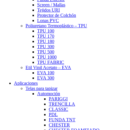
Screen / Mallas
Tejidos URI
Protector de Colchón
Lonas PVC
Poliuretano Termoplástico – TPU
TPU 100
TPU 170
TPU 180
TPU 300
TPU 500
TPU 1000
TPU FABRIC
Etil Vinil Acetato – EVA
EVA 100
EVA 300
Aplicaciones
Telas para tapizar
Automoción
PARIGGI
TRENCILLA
CLASSIC
PDL
FUNDA TNT
CHESTER