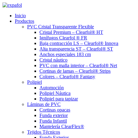
Ir
al
Inicio
contenido
Productos
PVC Cristal Transparente Flexible
Cristal Premium – Clearfol® HT
Ignífugos Clearfol ® FR
Baja contracción LS – Clearfol® Innova
Alta transparencia ST – Clearfol® ST
Anchos especiales 183 cm
Cristal náutico
PVC con malla interior – Clearfol® Net
Cortinas de lamas – Clearfol® Strips
Colores – Clearfol® Fantasy
Polipiel
Automoción
Polipiel Náutica
Polipiel para tapizar
Láminas de PVC
Cortinas opacas
Funda exterior
Funda Infantil
Mantelería ClearFlex®
Tejidos Técnicos
Funda Exterior