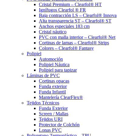
Cristal Premium – Clearfol® HT
Ignífugos Clearfol ® FR
Baja contracción LS – Clearfol® Innova
Alta transparencia ST – Clearfol® ST
Anchos especiales 183 cm
Cristal náutico
PVC con malla interior – Clearfol® Net
Cortinas de lamas – Clearfol® Strips
Colores – Clearfol® Fantasy
Polipiel
Automoción
Polipiel Náutica
Polipiel para tapizar
Láminas de PVC
Cortinas opacas
Funda exterior
Funda Infantil
Mantelería ClearFlex®
Tejidos Técnicos
Funda Exterior
Screen / Mallas
Tejidos URI
Protector de Colchón
Lonas PVC
Poliuretano Termoplástico – TPU