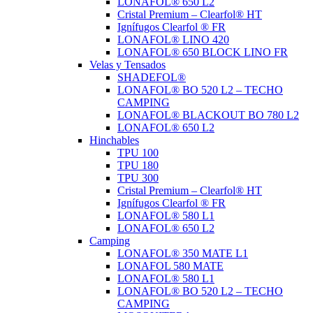
LONAFOL® 650 L2
Cristal Premium – Clearfol® HT
Ignífugos Clearfol ® FR
LONAFOL® LINO 420
LONAFOL® 650 BLOCK LINO FR
Velas y Tensados
SHADEFOL®
LONAFOL® BO 520 L2 – TECHO
CAMPING
LONAFOL® BLACKOUT BO 780 L2
LONAFOL® 650 L2
Hinchables
TPU 100
TPU 180
TPU 300
Cristal Premium – Clearfol® HT
Ignífugos Clearfol ® FR
LONAFOL® 580 L1
LONAFOL® 650 L2
Camping
LONAFOL® 350 MATE L1
LONAFOL 580 MATE
LONAFOL® 580 L1
LONAFOL® BO 520 L2 – TECHO
CAMPING