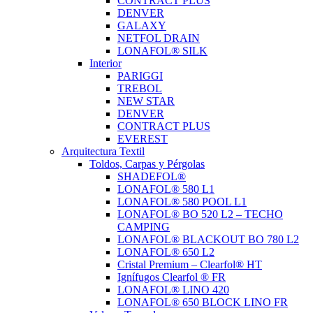
CONTRACT PLUS
DENVER
GALAXY
NETFOL DRAIN
LONAFOL® SILK
Interior
PARIGGI
TREBOL
NEW STAR
DENVER
CONTRACT PLUS
EVEREST
Arquitectura Textil
Toldos, Carpas y Pérgolas
SHADEFOL®
LONAFOL® 580 L1
LONAFOL® 580 POOL L1
LONAFOL® BO 520 L2 – TECHO
CAMPING
LONAFOL® BLACKOUT BO 780 L2
LONAFOL® 650 L2
Cristal Premium – Clearfol® HT
Ignífugos Clearfol ® FR
LONAFOL® LINO 420
LONAFOL® 650 BLOCK LINO FR