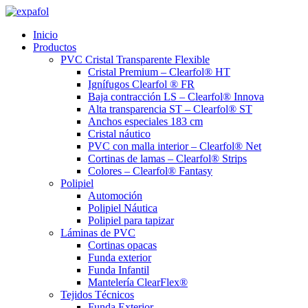
Ir
al
Inicio
contenido
Productos
PVC Cristal Transparente Flexible
Cristal Premium – Clearfol® HT
Ignífugos Clearfol ® FR
Baja contracción LS – Clearfol® Innova
Alta transparencia ST – Clearfol® ST
Anchos especiales 183 cm
Cristal náutico
PVC con malla interior – Clearfol® Net
Cortinas de lamas – Clearfol® Strips
Colores – Clearfol® Fantasy
Polipiel
Automoción
Polipiel Náutica
Polipiel para tapizar
Láminas de PVC
Cortinas opacas
Funda exterior
Funda Infantil
Mantelería ClearFlex®
Tejidos Técnicos
Funda Exterior