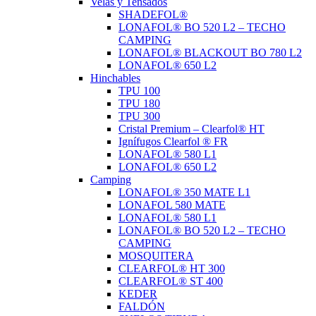
Velas y Tensados
SHADEFOL®
LONAFOL® BO 520 L2 – TECHO
CAMPING
LONAFOL® BLACKOUT BO 780 L2
LONAFOL® 650 L2
Hinchables
TPU 100
TPU 180
TPU 300
Cristal Premium – Clearfol® HT
Ignífugos Clearfol ® FR
LONAFOL® 580 L1
LONAFOL® 650 L2
Camping
LONAFOL® 350 MATE L1
LONAFOL 580 MATE
LONAFOL® 580 L1
LONAFOL® BO 520 L2 – TECHO
CAMPING
MOSQUITERA
CLEARFOL® HT 300
CLEARFOL® ST 400
KEDER
FALDÓN