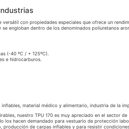
industrias
ersátil con propiedades especiales que ofrece un rendimi
y se engloban dentro de los denominados poliuretanos aro
mas (-40 ºC / + 125ºC).
tes e hidrocarburos.
, inflables, material médico y alimentario, industria de la i
spirables, nuestro TPU 170 es muy apreciado en el sector d
ado los hacen demandado para vestuario de protección labo
io, producción de carpas inflables y para resistir condicio