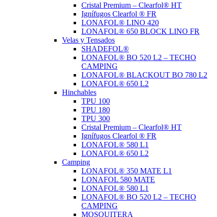
Cristal Premium – Clearfol® HT
Ignífugos Clearfol ® FR
LONAFOL® LINO 420
LONAFOL® 650 BLOCK LINO FR
Velas y Tensados
SHADEFOL®
LONAFOL® BO 520 L2 – TECHO
CAMPING
LONAFOL® BLACKOUT BO 780 L2
LONAFOL® 650 L2
Hinchables
TPU 100
TPU 180
TPU 300
Cristal Premium – Clearfol® HT
Ignífugos Clearfol ® FR
LONAFOL® 580 L1
LONAFOL® 650 L2
Camping
LONAFOL® 350 MATE L1
LONAFOL 580 MATE
LONAFOL® 580 L1
LONAFOL® BO 520 L2 – TECHO
CAMPING
MOSQUITERA