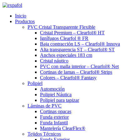
Ir
al
Inicio
contenido
Productos
PVC Cristal Transparente Flexible
Cristal Premium – Clearfol® HT
Ignífugos Clearfol ® FR
Baja contracción LS – Clearfol® Innova
Alta transparencia ST – Clearfol® ST
Anchos especiales 183 cm
Cristal náutico
PVC con malla interior – Clearfol® Net
Cortinas de lamas – Clearfol® Strips
Colores – Clearfol® Fantasy
Polipiel
Automoción
Polipiel Náutica
Polipiel para tapizar
Láminas de PVC
Cortinas opacas
Funda exterior
Funda Infantil
Mantelería ClearFlex®
Tejidos Técnicos
Funda Exterior