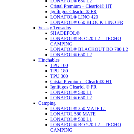
LONAFOL® 650 L2
Cristal Premium – Clearfol® HT
Ignífugos Clearfol ® FR
LONAFOL® LINO 420
LONAFOL® 650 BLOCK LINO FR
Velas y Tensados
SHADEFOL®
LONAFOL® BO 520 L2 – TECHO
CAMPING
LONAFOL® BLACKOUT BO 780 L2
LONAFOL® 650 L2
Hinchables
TPU 100
TPU 180
TPU 300
Cristal Premium – Clearfol® HT
Ignífugos Clearfol ® FR
LONAFOL® 580 L1
LONAFOL® 650 L2
Camping
LONAFOL® 350 MATE L1
LONAFOL 580 MATE
LONAFOL® 580 L1
LONAFOL® BO 520 L2 – TECHO
CAMPING