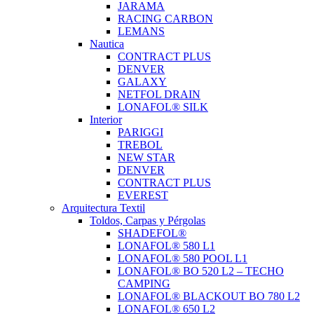
JARAMA
RACING CARBON
LEMANS
Nautica
CONTRACT PLUS
DENVER
GALAXY
NETFOL DRAIN
LONAFOL® SILK
Interior
PARIGGI
TREBOL
NEW STAR
DENVER
CONTRACT PLUS
EVEREST
Arquitectura Textil
Toldos, Carpas y Pérgolas
SHADEFOL®
LONAFOL® 580 L1
LONAFOL® 580 POOL L1
LONAFOL® BO 520 L2 – TECHO
CAMPING
LONAFOL® BLACKOUT BO 780 L2
LONAFOL® 650 L2