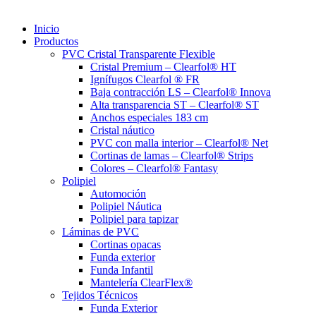
Inicio
Productos
PVC Cristal Transparente Flexible
Cristal Premium – Clearfol® HT
Ignífugos Clearfol ® FR
Baja contracción LS – Clearfol® Innova
Alta transparencia ST – Clearfol® ST
Anchos especiales 183 cm
Cristal náutico
PVC con malla interior – Clearfol® Net
Cortinas de lamas – Clearfol® Strips
Colores – Clearfol® Fantasy
Polipiel
Automoción
Polipiel Náutica
Polipiel para tapizar
Láminas de PVC
Cortinas opacas
Funda exterior
Funda Infantil
Mantelería ClearFlex®
Tejidos Técnicos
Funda Exterior