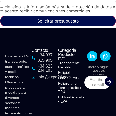
He leído la información básica de protección de datos y
acepto recibir comunicaciones comerciales.
Solicitar presupuesto
Contacto
Categoría
Producto
+34 937
Líderes en PVC
PVC
315 905
transparente,
Transparente
+34 623
cuero sintético
Únete y sigue
Flexible​
234 183
nuestras
y textiles
Polipiel​
noticias
técnicos.
info@expafol.com
Lonas - PVC​
Escribe
Ofrecemos
Poliuretano
tu email
productos a
Termoplástico -
TPU​
medida para
Etil Vinil Acetato
diversos
- EVA​
sectores:
marítimo,
tensoestructuras,