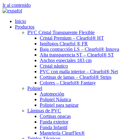
Ir al contenido
Inicio
Productos
PVC Cristal Transparente Flexible
Cristal Premium – Clearfol® HT
Ignífugos Clearfol ® FR
Baja contracción LS – Clearfol® Innova
Alta transparencia ST – Clearfol® ST
Anchos especiales 183 cm
Cristal náutico
PVC con malla interior – Clearfol® Net
Cortinas de lamas – Clearfol® Strips
Colores – Clearfol® Fantasy
Polipiel
Automoción
Polipiel Náutica
Polipiel para tapizar
Láminas de PVC
Cortinas opacas
Funda exterior
Funda Infantil
Mantelería ClearFlex®
Tejidos Técnicos