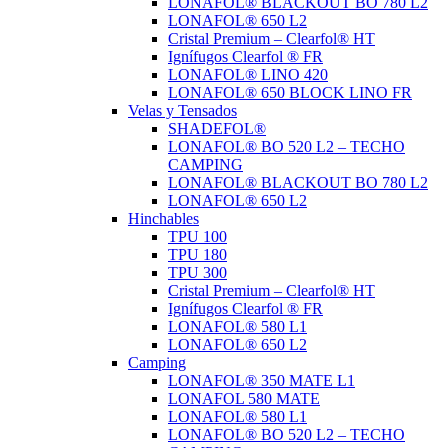
LONAFOL® BLACKOUT BO 780 L2
LONAFOL® 650 L2
Cristal Premium – Clearfol® HT
Ignífugos Clearfol ® FR
LONAFOL® LINO 420
LONAFOL® 650 BLOCK LINO FR
Velas y Tensados
SHADEFOL®
LONAFOL® BO 520 L2 – TECHO
CAMPING
LONAFOL® BLACKOUT BO 780 L2
LONAFOL® 650 L2
Hinchables
TPU 100
TPU 180
TPU 300
Cristal Premium – Clearfol® HT
Ignífugos Clearfol ® FR
LONAFOL® 580 L1
LONAFOL® 650 L2
Camping
LONAFOL® 350 MATE L1
LONAFOL 580 MATE
LONAFOL® 580 L1
LONAFOL® BO 520 L2 – TECHO