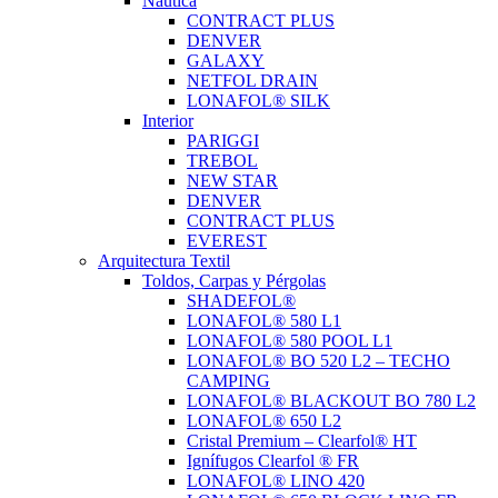
Nautica
CONTRACT PLUS
DENVER
GALAXY
NETFOL DRAIN
LONAFOL® SILK
Interior
PARIGGI
TREBOL
NEW STAR
DENVER
CONTRACT PLUS
EVEREST
Arquitectura Textil
Toldos, Carpas y Pérgolas
SHADEFOL®
LONAFOL® 580 L1
LONAFOL® 580 POOL L1
LONAFOL® BO 520 L2 – TECHO
CAMPING
LONAFOL® BLACKOUT BO 780 L2
LONAFOL® 650 L2
Cristal Premium – Clearfol® HT
Ignífugos Clearfol ® FR
LONAFOL® LINO 420