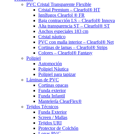
PVC Cristal Transparente Flexible
Cristal Premium – Clearfol® HT
Ignífugos Clearfol ® FR
Baja contracción LS – Clearfol® Innova
Alta transparencia ST – Clearfol® ST
Anchos especiales 183 cm
Cristal náutico
PVC con malla interior – Clearfol® Net
Cortinas de lamas – Clearfol® Strips
Colores – Clearfol® Fantasy
Polipiel
Automoción
Polipiel Náutica
Polipiel para tapizar
Láminas de PVC
Cortinas opacas
Funda exterior
Funda Infantil
Mantelería ClearFlex®
Tejidos Técnicos
Funda Exterior
Screen / Mallas
Tejidos URI
Protector de Colchón
Lonas PVC