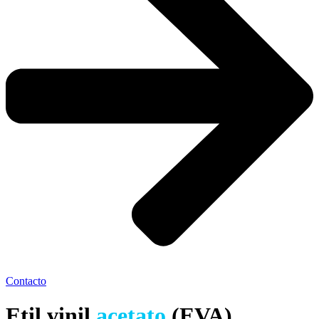
Contacto
Etil vinil
acetato
(EVA)