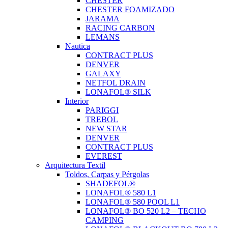
CHESTER
CHESTER FOAMIZADO
JARAMA
RACING CARBON
LEMANS
Nautica
CONTRACT PLUS
DENVER
GALAXY
NETFOL DRAIN
LONAFOL® SILK
Interior
PARIGGI
TREBOL
NEW STAR
DENVER
CONTRACT PLUS
EVEREST
Arquitectura Textil
Toldos, Carpas y Pérgolas
SHADEFOL®
LONAFOL® 580 L1
LONAFOL® 580 POOL L1
LONAFOL® BO 520 L2 – TECHO
CAMPING