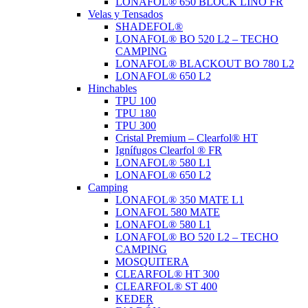
LONAFOL® 650 BLOCK LINO FR
Velas y Tensados
SHADEFOL®
LONAFOL® BO 520 L2 – TECHO
CAMPING
LONAFOL® BLACKOUT BO 780 L2
LONAFOL® 650 L2
Hinchables
TPU 100
TPU 180
TPU 300
Cristal Premium – Clearfol® HT
Ignífugos Clearfol ® FR
LONAFOL® 580 L1
LONAFOL® 650 L2
Camping
LONAFOL® 350 MATE L1
LONAFOL 580 MATE
LONAFOL® 580 L1
LONAFOL® BO 520 L2 – TECHO
CAMPING
MOSQUITERA
CLEARFOL® HT 300
CLEARFOL® ST 400
KEDER