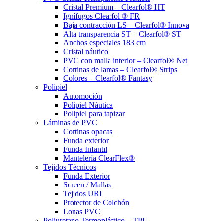
Cristal Premium – Clearfol® HT
Ignífugos Clearfol ® FR
Baja contracción LS – Clearfol® Innova
Alta transparencia ST – Clearfol® ST
Anchos especiales 183 cm
Cristal náutico
PVC con malla interior – Clearfol® Net
Cortinas de lamas – Clearfol® Strips
Colores – Clearfol® Fantasy
Polipiel
Automoción
Polipiel Náutica
Polipiel para tapizar
Láminas de PVC
Cortinas opacas
Funda exterior
Funda Infantil
Mantelería ClearFlex®
Tejidos Técnicos
Funda Exterior
Screen / Mallas
Tejidos URI
Protector de Colchón
Lonas PVC
Poliuretano Termoplástico – TPU