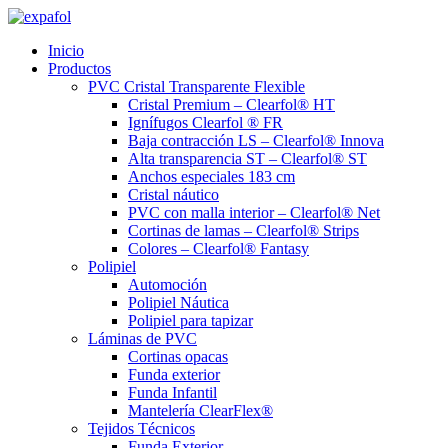
Ir
al
Inicio
contenido
Productos
PVC Cristal Transparente Flexible
Cristal Premium – Clearfol® HT
Ignífugos Clearfol ® FR
Baja contracción LS – Clearfol® Innova
Alta transparencia ST – Clearfol® ST
Anchos especiales 183 cm
Cristal náutico
PVC con malla interior – Clearfol® Net
Cortinas de lamas – Clearfol® Strips
Colores – Clearfol® Fantasy
Polipiel
Automoción
Polipiel Náutica
Polipiel para tapizar
Láminas de PVC
Cortinas opacas
Funda exterior
Funda Infantil
Mantelería ClearFlex®
Tejidos Técnicos
Funda Exterior