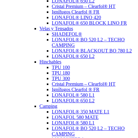
LONAFOL® 650 L2
Cristal Premium – Clearfol® HT
Ignífugos Clearfol ® FR
LONAFOL® LINO 420
LONAFOL® 650 BLOCK LINO FR
Velas y Tensados
SHADEFOL®
LONAFOL® BO 520 L2 – TECHO
CAMPING
LONAFOL® BLACKOUT BO 780 L2
LONAFOL® 650 L2
Hinchables
TPU 100
TPU 180
TPU 300
Cristal Premium – Clearfol® HT
Ignífugos Clearfol ® FR
LONAFOL® 580 L1
LONAFOL® 650 L2
Camping
LONAFOL® 350 MATE L1
LONAFOL 580 MATE
LONAFOL® 580 L1
LONAFOL® BO 520 L2 – TECHO
CAMPING