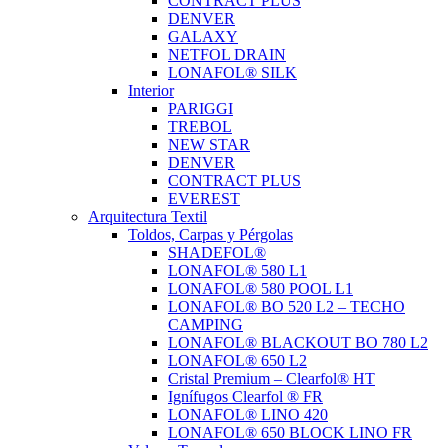
CONTRACT PLUS
DENVER
GALAXY
NETFOL DRAIN
LONAFOL® SILK
Interior
PARIGGI
TREBOL
NEW STAR
DENVER
CONTRACT PLUS
EVEREST
Arquitectura Textil
Toldos, Carpas y Pérgolas
SHADEFOL®
LONAFOL® 580 L1
LONAFOL® 580 POOL L1
LONAFOL® BO 520 L2 – TECHO
CAMPING
LONAFOL® BLACKOUT BO 780 L2
LONAFOL® 650 L2
Cristal Premium – Clearfol® HT
Ignífugos Clearfol ® FR
LONAFOL® LINO 420
LONAFOL® 650 BLOCK LINO FR