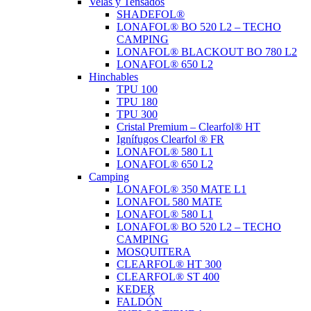
Velas y Tensados
SHADEFOL®
LONAFOL® BO 520 L2 – TECHO
CAMPING
LONAFOL® BLACKOUT BO 780 L2
LONAFOL® 650 L2
Hinchables
TPU 100
TPU 180
TPU 300
Cristal Premium – Clearfol® HT
Ignífugos Clearfol ® FR
LONAFOL® 580 L1
LONAFOL® 650 L2
Camping
LONAFOL® 350 MATE L1
LONAFOL 580 MATE
LONAFOL® 580 L1
LONAFOL® BO 520 L2 – TECHO
CAMPING
MOSQUITERA
CLEARFOL® HT 300
CLEARFOL® ST 400
KEDER
FALDÓN