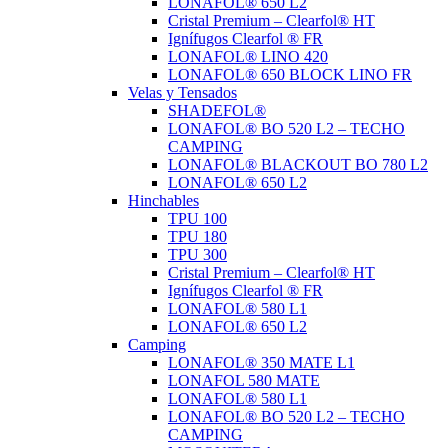
LONAFOL® 650 L2
Cristal Premium – Clearfol® HT
Ignífugos Clearfol ® FR
LONAFOL® LINO 420
LONAFOL® 650 BLOCK LINO FR
Velas y Tensados
SHADEFOL®
LONAFOL® BO 520 L2 – TECHO
CAMPING
LONAFOL® BLACKOUT BO 780 L2
LONAFOL® 650 L2
Hinchables
TPU 100
TPU 180
TPU 300
Cristal Premium – Clearfol® HT
Ignífugos Clearfol ® FR
LONAFOL® 580 L1
LONAFOL® 650 L2
Camping
LONAFOL® 350 MATE L1
LONAFOL 580 MATE
LONAFOL® 580 L1
LONAFOL® BO 520 L2 – TECHO
CAMPING