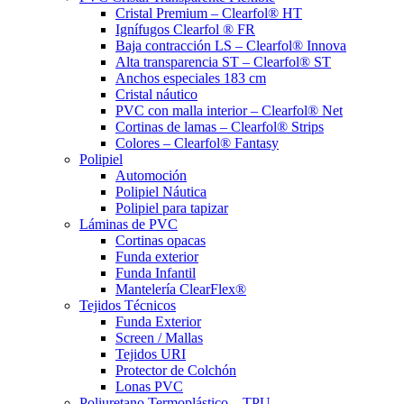
Cristal Premium – Clearfol® HT
Ignífugos Clearfol ® FR
Baja contracción LS – Clearfol® Innova
Alta transparencia ST – Clearfol® ST
Anchos especiales 183 cm
Cristal náutico
PVC con malla interior – Clearfol® Net
Cortinas de lamas – Clearfol® Strips
Colores – Clearfol® Fantasy
Polipiel
Automoción
Polipiel Náutica
Polipiel para tapizar
Láminas de PVC
Cortinas opacas
Funda exterior
Funda Infantil
Mantelería ClearFlex®
Tejidos Técnicos
Funda Exterior
Screen / Mallas
Tejidos URI
Protector de Colchón
Lonas PVC
Poliuretano Termoplástico – TPU