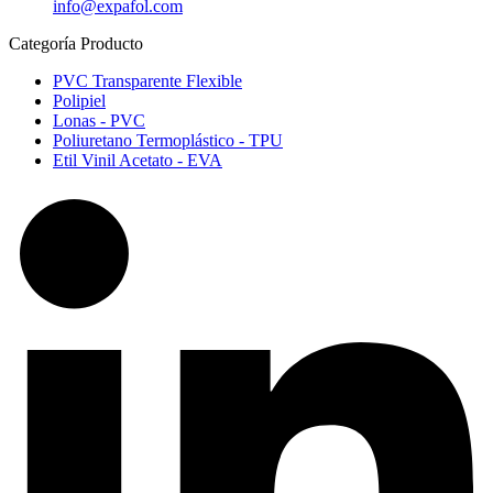
info@expafol.com
Categoría Producto
PVC Transparente Flexible​
Polipiel​
Lonas - PVC​
Poliuretano Termoplástico - TPU​
Etil Vinil Acetato - EVA​