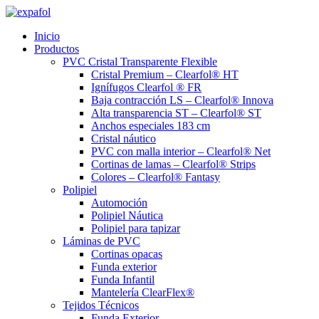
Ir
al
Inicio
contenido
Productos
PVC Cristal Transparente Flexible
Cristal Premium – Clearfol® HT
Ignífugos Clearfol ® FR
Baja contracción LS – Clearfol® Innova
Alta transparencia ST – Clearfol® ST
Anchos especiales 183 cm
Cristal náutico
PVC con malla interior – Clearfol® Net
Cortinas de lamas – Clearfol® Strips
Colores – Clearfol® Fantasy
Polipiel
Automoción
Polipiel Náutica
Polipiel para tapizar
Láminas de PVC
Cortinas opacas
Funda exterior
Funda Infantil
Mantelería ClearFlex®
Tejidos Técnicos
Funda Exterior