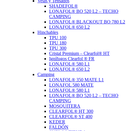
Velas y Tensados
SHADEFOL®
LONAFOL® BO 520 L2 – TECHO
CAMPING
LONAFOL® BLACKOUT BO 780 L2
LONAFOL® 650 L2
Hinchables
TPU 100
TPU 180
TPU 300
Cristal Premium – Clearfol® HT
Ignífugos Clearfol ® FR
LONAFOL® 580 L1
LONAFOL® 650 L2
Camping
LONAFOL® 350 MATE L1
LONAFOL 580 MATE
LONAFOL® 580 L1
LONAFOL® BO 520 L2 – TECHO
CAMPING
MOSQUITERA
CLEARFOL® HT 300
CLEARFOL® ST 400
KEDER
FALDÓN