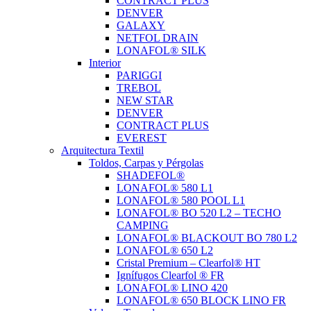
CONTRACT PLUS
DENVER
GALAXY
NETFOL DRAIN
LONAFOL® SILK
Interior
PARIGGI
TREBOL
NEW STAR
DENVER
CONTRACT PLUS
EVEREST
Arquitectura Textil
Toldos, Carpas y Pérgolas
SHADEFOL®
LONAFOL® 580 L1
LONAFOL® 580 POOL L1
LONAFOL® BO 520 L2 – TECHO
CAMPING
LONAFOL® BLACKOUT BO 780 L2
LONAFOL® 650 L2
Cristal Premium – Clearfol® HT
Ignífugos Clearfol ® FR
LONAFOL® LINO 420
LONAFOL® 650 BLOCK LINO FR