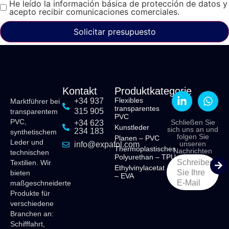
He leído la información básica de protección de datos y
acepto recibir comunicaciones comerciales.
Solicitar presupuesto
Kontakt
Produktkategorie
Flexibles
+34 937
Marktführer bei
transparentes
315 905
transparentem
PVC
PVC,
Schließen Sie
+34 623
Kunstleder
sich uns an und
234 183
synthetischem
folgen Sie
Planen – PVC
Leder und
unseren
info@expafol.com
Thermoplastisches
Nachrichten
technischen
Polyurethan – TPU
Schreiben
Textilien. Wir
Ethylvinylacetat
Sie Ihre
bieten
– EVA
E-Mail
maßgeschneiderte
Produkte für
verschiedene
Branchen an:
Schifffahrt,