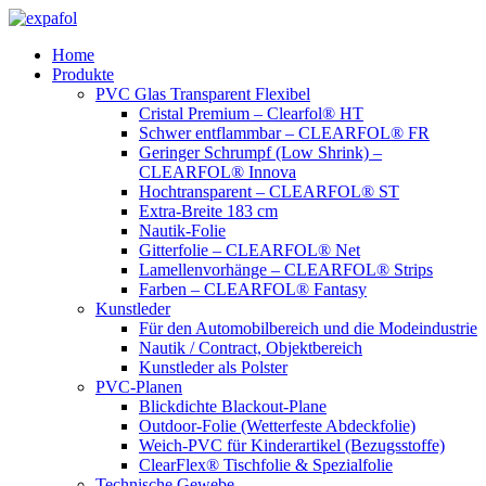
Zum
Inhalt
Home
springen
Produkte
PVC Glas Transparent Flexibel
Cristal Premium – Clearfol® HT
Schwer entflammbar – CLEARFOL® FR
Geringer Schrumpf (Low Shrink) –
CLEARFOL® Innova
Hochtransparent – CLEARFOL® ST
Extra-Breite 183 cm
Nautik-Folie
Gitterfolie – CLEARFOL® Net
Lamellenvorhänge – CLEARFOL® Strips
Farben – CLEARFOL® Fantasy
Kunstleder
Für den Automobilbereich und die Modeindustrie
Nautik / Contract, Objektbereich
Kunstleder als Polster
PVC-Planen
Blickdichte Blackout-Plane
Outdoor-Folie (Wetterfeste Abdeckfolie)
Weich-PVC für Kinderartikel (Bezugsstoffe)
ClearFlex® Tischfolie & Spezialfolie
Technische Gewebe