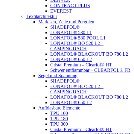
DENVER
CONTRACT PLUS
EVEREST
Textilarchitektur
Markisen, Zelte und Pergolen
SHADEFOL®
LONAFOL® 580 L1
LONAFOL® 580 POOL L1
LONAFOL® BO 520 L2 –
CAMPINGDACH
LONAFOL® BLACKOUT BO 780 L2
LONAFOL® 650 L2
Cristal Premium – Clearfol® HT
Schwer entflammbar – CLEARFOL® FR
Segel und Spannung
SHADEFOL®
LONAFOL® BO 520 L2 –
CAMPINGDACH
LONAFOL® BLACKOUT BO 780 L2
LONAFOL® 650 L2
Aufblasbare Elemente
TPU 100
TPU 180
TPU 300
Cristal Premium – Clearfol® HT