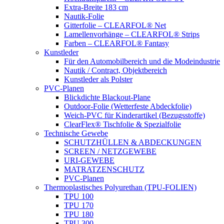
Extra-Breite 183 cm
Nautik-Folie
Gitterfolie – CLEARFOL® Net
Lamellenvorhänge – CLEARFOL® Strips
Farben – CLEARFOL® Fantasy
Kunstleder
Für den Automobilbereich und die Modeindustrie
Nautik / Contract, Objektbereich
Kunstleder als Polster
PVC-Planen
Blickdichte Blackout-Plane
Outdoor-Folie (Wetterfeste Abdeckfolie)
Weich-PVC für Kinderartikel (Bezugsstoffe)
ClearFlex® Tischfolie & Spezialfolie
Technische Gewebe
SCHUTZHÜLLEN & ABDECKUNGEN
SCREEN / NETZGEWEBE
URI-GEWEBE
MATRATZENSCHUTZ
PVC-Planen
Thermoplastisches Polyurethan (TPU-FOLIEN)
TPU 100
TPU 170
TPU 180
TPU 300