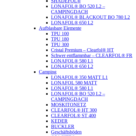
SHADEFOL®
LONAFOL® BO 520 L2 –
CAMPINGDACH
LONAFOL® BLACKOUT BO 780 L2
LONAFOL® 650 L2
Aufblasbare Elemente
TPU 100
TPU 180
TPU 300
Cristal Premium – Clearfol® HT
Schwer entflammbar – CLEARFOL® FR
LONAFOL® 580 L1
LONAFOL® 650 L2
Camping
LONAFOL® 350 MATT L1
LONAFOL 580 MATT
LONAFOL® 580 L1
LONAFOL® BO 520 L2 –
CAMPINGDACH
MOSKITONETZ
CLEARFOL® HT 300
CLEARFOL® ST 400
KEDER
BUCKLER
Geschäftsböden