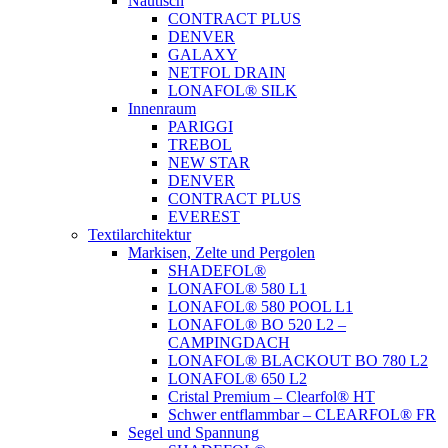
Nautisch
CONTRACT PLUS
DENVER
GALAXY
NETFOL DRAIN
LONAFOL® SILK
Innenraum
PARIGGI
TREBOL
NEW STAR
DENVER
CONTRACT PLUS
EVEREST
Textilarchitektur
Markisen, Zelte und Pergolen
SHADEFOL®
LONAFOL® 580 L1
LONAFOL® 580 POOL L1
LONAFOL® BO 520 L2 –
CAMPINGDACH
LONAFOL® BLACKOUT BO 780 L2
LONAFOL® 650 L2
Cristal Premium – Clearfol® HT
Schwer entflammbar – CLEARFOL® FR
Segel und Spannung