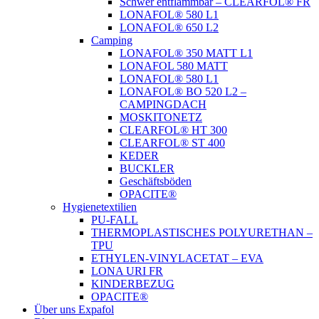
Schwer entflammbar – CLEARFOL® FR
LONAFOL® 580 L1
LONAFOL® 650 L2
Camping
LONAFOL® 350 MATT L1
LONAFOL 580 MATT
LONAFOL® 580 L1
LONAFOL® BO 520 L2 –
CAMPINGDACH
MOSKITONETZ
CLEARFOL® HT 300
CLEARFOL® ST 400
KEDER
BUCKLER
Geschäftsböden
OPACITE®
Hygienetextilien
PU-FALL
THERMOPLASTISCHES POLYURETHAN –
TPU
ETHYLEN-VINYLACETAT – EVA
LONA URI FR
KINDERBEZUG
OPACITE®
Über uns Expafol