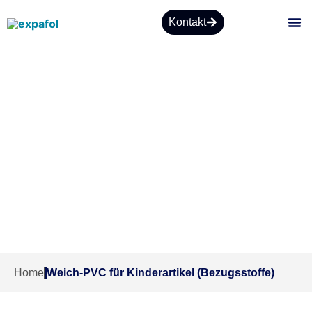
Kontakt
ÜBE
Weich-PVC für Kinderartikel
(Bezugsstoffe)
Home
Weich-PVC für Kinderartikel (Bezugsstoffe)