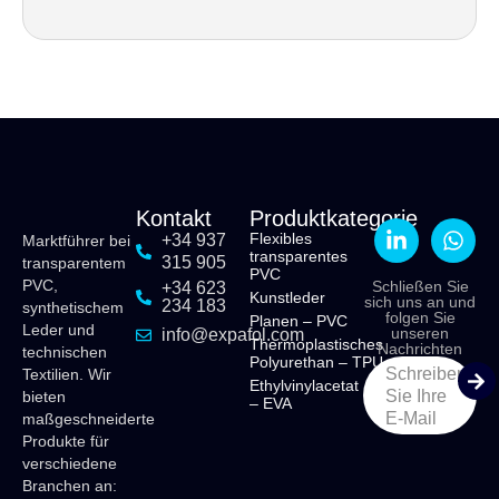
Kontakt
Produktkategorie
Flexibles
+34 937
Marktführer bei
transparentes
315 905
transparentem
PVC
PVC,
Schließen Sie
+34 623
Kunstleder
sich uns an und
234 183
synthetischem
folgen Sie
Planen – PVC
Leder und
unseren
info@expafol.com
Thermoplastisches
Nachrichten
technischen
Polyurethan – TPU
Schreiben
Textilien. Wir
Ethylvinylacetat
Sie Ihre
bieten
– EVA
E-Mail
maßgeschneiderte
Produkte für
verschiedene
Branchen an: