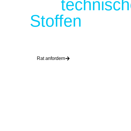
von
technisc
Stoffen
Bei Expafol sind wir führend in der Entwicklung 
Stoffe für verschiedene Branchen und Sektoren. 
flexible Materialien in PVC, TPU und PU sowie 
hochmoderne Thermoplaste.
Rat anfordern