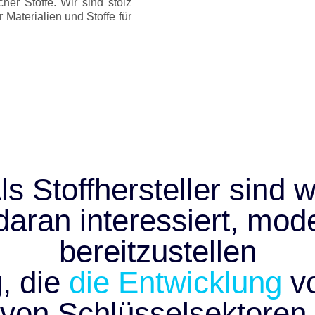
her Stoffe. Wir sind stolz
 Materialien und Stoffe für
ls Stoffhersteller sind w
daran interessiert, mo
bereitzustellen
, die
die Entwicklung
vo
von Schlüsselsektoren.