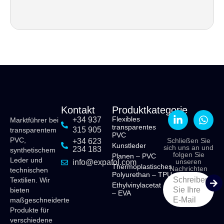
Kontakt
Produktkategorie
Flexibles
+34 937
Marktführer bei
transparentes
315 905
transparentem
PVC
PVC,
Schließen Sie
+34 623
Kunstleder
sich uns an und
234 183
synthetischem
folgen Sie
Planen – PVC
Leder und
unseren
info@expafol.com
Thermoplastisches
Nachrichten
technischen
Polyurethan – TPU
Schreiben
Textilien. Wir
Ethylvinylacetat
Sie Ihre
bieten
– EVA
E-Mail
maßgeschneiderte
Produkte für
verschiedene