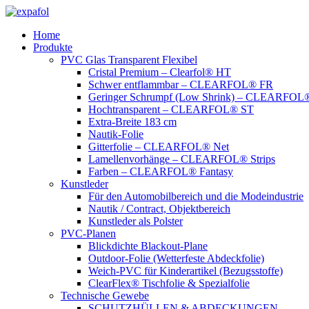
Zum
Inhalt
Home
springen
Produkte
PVC Glas Transparent Flexibel
Cristal Premium – Clearfol® HT
Schwer entflammbar – CLEARFOL® FR
Geringer Schrumpf (Low Shrink) – CLEARFOL®
Hochtransparent – CLEARFOL® ST
Extra-Breite 183 cm
Nautik-Folie
Gitterfolie – CLEARFOL® Net
Lamellenvorhänge – CLEARFOL® Strips
Farben – CLEARFOL® Fantasy
Kunstleder
Für den Automobilbereich und die Modeindustrie
Nautik / Contract, Objektbereich
Kunstleder als Polster
PVC-Planen
Blickdichte Blackout-Plane
Outdoor-Folie (Wetterfeste Abdeckfolie)
Weich-PVC für Kinderartikel (Bezugsstoffe)
ClearFlex® Tischfolie & Spezialfolie
Technische Gewebe
SCHUTZHÜLLEN & ABDECKUNGEN