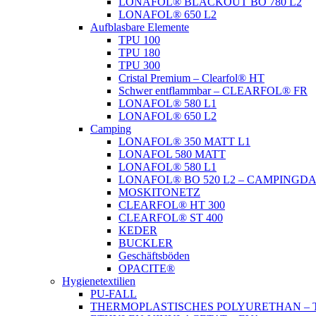
LONAFOL® BLACKOUT BO 780 L2
LONAFOL® 650 L2
Aufblasbare Elemente
TPU 100
TPU 180
TPU 300
Cristal Premium – Clearfol® HT
Schwer entflammbar – CLEARFOL® FR
LONAFOL® 580 L1
LONAFOL® 650 L2
Camping
LONAFOL® 350 MATT L1
LONAFOL 580 MATT
LONAFOL® 580 L1
LONAFOL® BO 520 L2 – CAMPINGD
MOSKITONETZ
CLEARFOL® HT 300
CLEARFOL® ST 400
KEDER
BUCKLER
Geschäftsböden
OPACITE®
Hygienetextilien
PU-FALL
THERMOPLASTISCHES POLYURETHAN – 