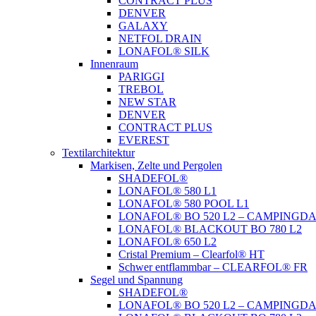
CONTRACT PLUS
DENVER
GALAXY
NETFOL DRAIN
LONAFOL® SILK
Innenraum
PARIGGI
TREBOL
NEW STAR
DENVER
CONTRACT PLUS
EVEREST
Textilarchitektur
Markisen, Zelte und Pergolen
SHADEFOL®
LONAFOL® 580 L1
LONAFOL® 580 POOL L1
LONAFOL® BO 520 L2 – CAMPINGD
LONAFOL® BLACKOUT BO 780 L2
LONAFOL® 650 L2
Cristal Premium – Clearfol® HT
Schwer entflammbar – CLEARFOL® FR
Segel und Spannung
SHADEFOL®
LONAFOL® BO 520 L2 – CAMPINGD