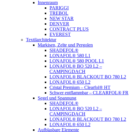
Innenraum
PARIGGI
TREBOL
NEW STAR
DENVER
CONTRACT PLUS
EVEREST
Textilarchitektur
Markisen, Zelte und Pergolen
SHADEFOL®
LONAFOL® 580 L1
LONAFOL® 580 POOL L1
LONAFOL® BO 520 L2 –
CAMPINGDACH
LONAFOL® BLACKOUT BO 780 L2
LONAFOL® 650 L2
Cristal Premium – Clearfol® HT
Schwer entflammbar – CLEARFOL® FR
Segel und Spannung
SHADEFOL®
LONAFOL® BO 520 L2 –
CAMPINGDACH
LONAFOL® BLACKOUT BO 780 L2
LONAFOL® 650 L2
Aufblasbare Elemente