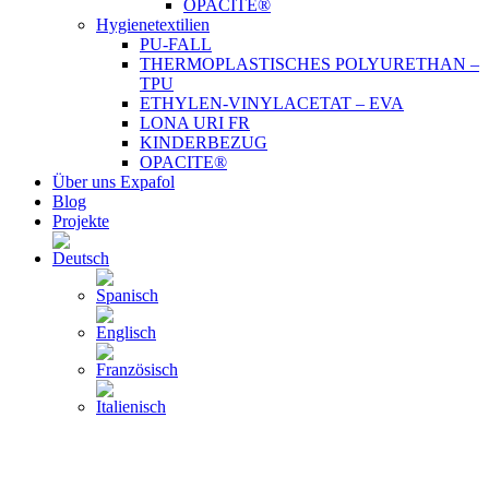
OPACITE®
Hygienetextilien
PU-FALL
THERMOPLASTISCHES POLYURETHAN –
TPU
ETHYLEN-VINYLACETAT – EVA
LONA URI FR
KINDERBEZUG
OPACITE®
Über uns Expafol
Blog
Projekte