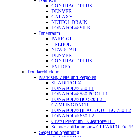
Nautisch
CONTRACT PLUS
DENVER
GALAXY
NETFOL DRAIN
LONAFOL® SILK
Innenraum
PARIGGI
TREBOL
NEW STAR
DENVER
CONTRACT PLUS
EVEREST
Textilarchitektur
Markisen, Zelte und Pergolen
SHADEFOL®
LONAFOL® 580 L1
LONAFOL® 580 POOL L1
LONAFOL® BO 520 L2 –
CAMPINGDACH
LONAFOL® BLACKOUT BO 780 L2
LONAFOL® 650 L2
Cristal Premium – Clearfol® HT
Schwer entflammbar – CLEARFOL® FR
Segel und Spannung