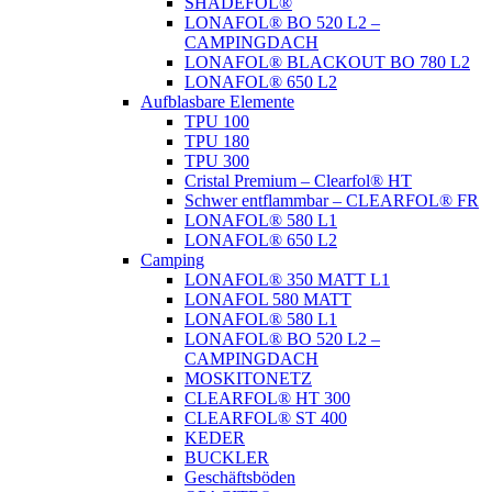
SHADEFOL®
LONAFOL® BO 520 L2 –
CAMPINGDACH
LONAFOL® BLACKOUT BO 780 L2
LONAFOL® 650 L2
Aufblasbare Elemente
TPU 100
TPU 180
TPU 300
Cristal Premium – Clearfol® HT
Schwer entflammbar – CLEARFOL® FR
LONAFOL® 580 L1
LONAFOL® 650 L2
Camping
LONAFOL® 350 MATT L1
LONAFOL 580 MATT
LONAFOL® 580 L1
LONAFOL® BO 520 L2 –
CAMPINGDACH
MOSKITONETZ
CLEARFOL® HT 300
CLEARFOL® ST 400
KEDER
BUCKLER
Geschäftsböden