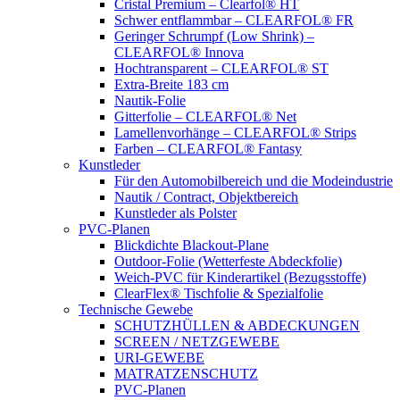
Cristal Premium – Clearfol® HT
Schwer entflammbar – CLEARFOL® FR
Geringer Schrumpf (Low Shrink) –
CLEARFOL® Innova
Hochtransparent – CLEARFOL® ST
Extra-Breite 183 cm
Nautik-Folie
Gitterfolie – CLEARFOL® Net
Lamellenvorhänge – CLEARFOL® Strips
Farben – CLEARFOL® Fantasy
Kunstleder
Für den Automobilbereich und die Modeindustrie
Nautik / Contract, Objektbereich
Kunstleder als Polster
PVC-Planen
Blickdichte Blackout-Plane
Outdoor-Folie (Wetterfeste Abdeckfolie)
Weich-PVC für Kinderartikel (Bezugsstoffe)
ClearFlex® Tischfolie & Spezialfolie
Technische Gewebe
SCHUTZHÜLLEN & ABDECKUNGEN
SCREEN / NETZGEWEBE
URI-GEWEBE
MATRATZENSCHUTZ
PVC-Planen