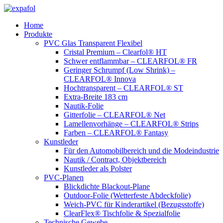
Zum
Inhalt
Home
springen
Produkte
PVC Glas Transparent Flexibel
Cristal Premium – Clearfol® HT
Schwer entflammbar – CLEARFOL® FR
Geringer Schrumpf (Low Shrink) –
CLEARFOL® Innova
Hochtransparent – CLEARFOL® ST
Extra-Breite 183 cm
Nautik-Folie
Gitterfolie – CLEARFOL® Net
Lamellenvorhänge – CLEARFOL® Strips
Farben – CLEARFOL® Fantasy
Kunstleder
Für den Automobilbereich und die Modeindustrie
Nautik / Contract, Objektbereich
Kunstleder als Polster
PVC-Planen
Blickdichte Blackout-Plane
Outdoor-Folie (Wetterfeste Abdeckfolie)
Weich-PVC für Kinderartikel (Bezugsstoffe)
ClearFlex® Tischfolie & Spezialfolie
Technische Gewebe