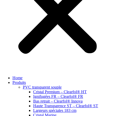
Home
Produits
PVC transparent souple
Cristal Premium – Clearfol® HT
Ignifugées FR – Clearfol® FR
Bas retrait – Clearfol® Innova
Haute Transparence ST – Clearfol® ST
Largeurs spéciales 183 cm
Cristal Marine