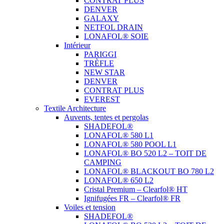
CONTRAT PLUS
DENVER
GALAXY
NETFOL DRAIN
LONAFOL® SOIE
Intérieur
PARIGGI
TRÈFLE
NEW STAR
DENVER
CONTRAT PLUS
EVEREST
Textile Architecture
Auvents, tentes et pergolas
SHADEFOL®
LONAFOL® 580 L1
LONAFOL® 580 POOL L1
LONAFOL® BO 520 L2 – TOIT DE
CAMPING
LONAFOL® BLACKOUT BO 780 L2
LONAFOL® 650 L2
Cristal Premium – Clearfol® HT
Ignifugées FR – Clearfol® FR
Voiles et tension
SHADEFOL®