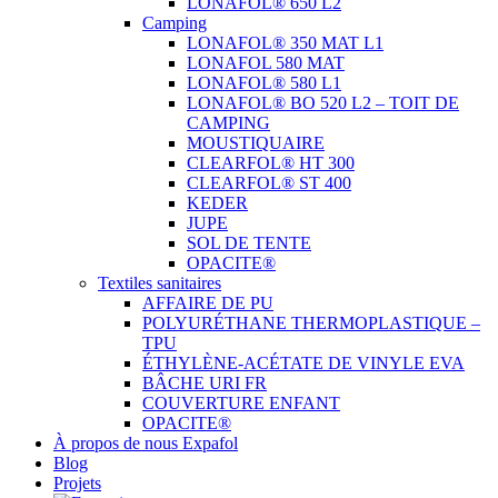
LONAFOL® 650 L2
Camping
LONAFOL® 350 MAT L1
LONAFOL 580 MAT
LONAFOL® 580 L1
LONAFOL® BO 520 L2 – TOIT DE
CAMPING
MOUSTIQUAIRE
CLEARFOL® HT 300
CLEARFOL® ST 400
KEDER
JUPE
SOL DE TENTE
OPACITE®
Textiles sanitaires
AFFAIRE DE PU
POLYURÉTHANE THERMOPLASTIQUE –
TPU
ÉTHYLÈNE-ACÉTATE DE VINYLE EVA
BÂCHE URI FR
COUVERTURE ENFANT
OPACITE®
À propos de nous Expafol
Blog
Projets