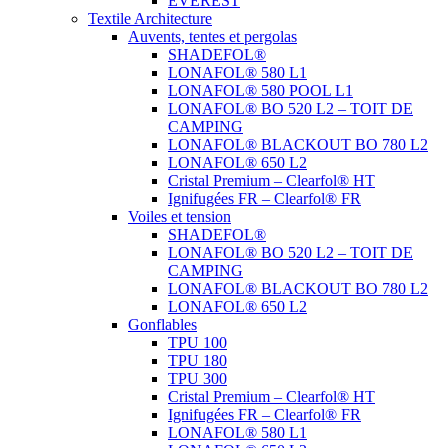
EVEREST
Textile Architecture
Auvents, tentes et pergolas
SHADEFOL®
LONAFOL® 580 L1
LONAFOL® 580 POOL L1
LONAFOL® BO 520 L2 – TOIT DE
CAMPING
LONAFOL® BLACKOUT BO 780 L2
LONAFOL® 650 L2
Cristal Premium – Clearfol® HT
Ignifugées FR – Clearfol® FR
Voiles et tension
SHADEFOL®
LONAFOL® BO 520 L2 – TOIT DE
CAMPING
LONAFOL® BLACKOUT BO 780 L2
LONAFOL® 650 L2
Gonflables
TPU 100
TPU 180
TPU 300
Cristal Premium – Clearfol® HT
Ignifugées FR – Clearfol® FR
LONAFOL® 580 L1