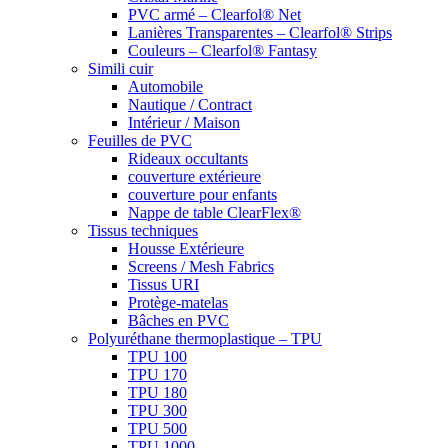
PVC armé – Clearfol® Net
Lanières Transparentes – Clearfol® Strips
Couleurs – Clearfol® Fantasy
Simili cuir
Automobile
Nautique / Contract
Intérieur / Maison
Feuilles de PVC
Rideaux occultants
couverture extérieure
couverture pour enfants
Nappe de table ClearFlex®
Tissus techniques
Housse Extérieure
Screens / Mesh Fabrics
Tissus URI
Protège-matelas
Bâches en PVC
Polyuréthane thermoplastique – TPU
TPU 100
TPU 170
TPU 180
TPU 300
TPU 500
TPU 1000