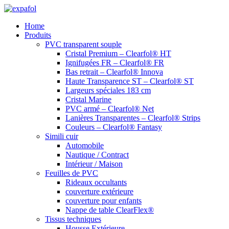
Aller
au
Home
contenu
Produits
PVC transparent souple
Cristal Premium – Clearfol® HT
Ignifugées FR – Clearfol® FR
Bas retrait – Clearfol® Innova
Haute Transparence ST – Clearfol® ST
Largeurs spéciales 183 cm
Cristal Marine
PVC armé – Clearfol® Net
Lanières Transparentes – Clearfol® Strips
Couleurs – Clearfol® Fantasy
Simili cuir
Automobile
Nautique / Contract
Intérieur / Maison
Feuilles de PVC
Rideaux occultants
couverture extérieure
couverture pour enfants
Nappe de table ClearFlex®
Tissus techniques
Housse Extérieure