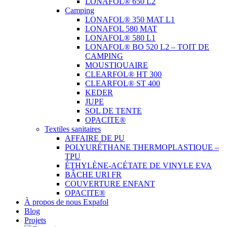
LONAFOL® 650 L2
Camping
LONAFOL® 350 MAT L1
LONAFOL 580 MAT
LONAFOL® 580 L1
LONAFOL® BO 520 L2 – TOIT DE
CAMPING
MOUSTIQUAIRE
CLEARFOL® HT 300
CLEARFOL® ST 400
KEDER
JUPE
SOL DE TENTE
OPACITE®
Textiles sanitaires
AFFAIRE DE PU
POLYURÉTHANE THERMOPLASTIQUE –
TPU
ÉTHYLÈNE-ACÉTATE DE VINYLE EVA
BÂCHE URI FR
COUVERTURE ENFANT
OPACITE®
À propos de nous Expafol
Blog
Projets