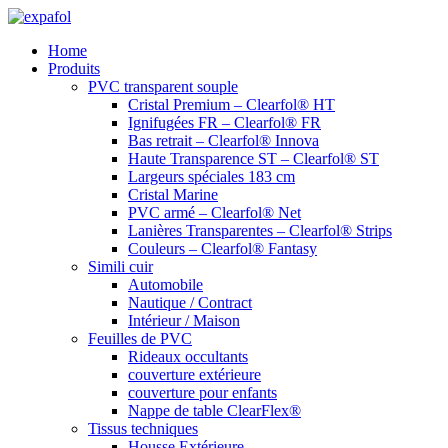
Aller
au
Home
contenu
Produits
PVC transparent souple
Cristal Premium – Clearfol® HT
Ignifugées FR – Clearfol® FR
Bas retrait – Clearfol® Innova
Haute Transparence ST – Clearfol® ST
Largeurs spéciales 183 cm
Cristal Marine
PVC armé – Clearfol® Net
Lanières Transparentes – Clearfol® Strips
Couleurs – Clearfol® Fantasy
Simili cuir
Automobile
Nautique / Contract
Intérieur / Maison
Feuilles de PVC
Rideaux occultants
couverture extérieure
couverture pour enfants
Nappe de table ClearFlex®
Tissus techniques
Housse Extérieure