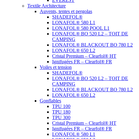
EVEREST
Textile Architecture
Auvents, tentes et pergolas
SHADEFOL®
LONAFOL® 580 L1
LONAFOL® 580 POOL L1
LONAFOL® BO 520 L2 – TOIT DE
CAMPING
LONAFOL® BLACKOUT BO 780 L2
LONAFOL® 650 L2
Cristal Premium – Clearfol® HT
Ignifugées FR – Clearfol® FR
Voiles et tension
SHADEFOL®
LONAFOL® BO 520 L2 – TOIT DE
CAMPING
LONAFOL® BLACKOUT BO 780 L2
LONAFOL® 650 L2
Gonflables
TPU 100
TPU 180
TPU 300
Cristal Premium – Clearfol® HT
Ignifugées FR – Clearfol® FR
LONAFOL® 580 L1