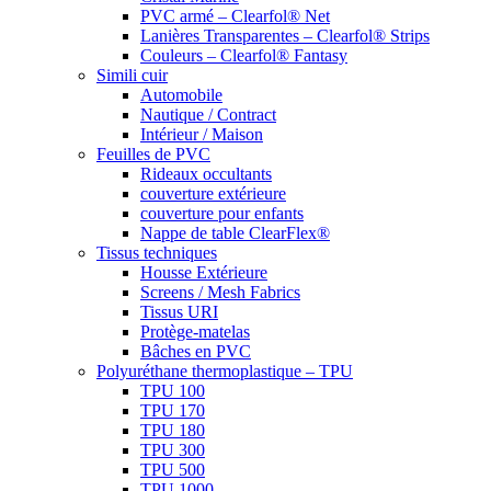
PVC armé – Clearfol® Net
Lanières Transparentes – Clearfol® Strips
Couleurs – Clearfol® Fantasy
Simili cuir
Automobile
Nautique / Contract
Intérieur / Maison
Feuilles de PVC
Rideaux occultants
couverture extérieure
couverture pour enfants
Nappe de table ClearFlex®
Tissus techniques
Housse Extérieure
Screens / Mesh Fabrics
Tissus URI
Protège-matelas
Bâches en PVC
Polyuréthane thermoplastique – TPU
TPU 100
TPU 170
TPU 180
TPU 300
TPU 500
TPU 1000