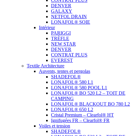
CONTRAT PLUS
DENVER
GALAXY
NETFOL DRAIN
LONAFOL® SOIE
Intérieur
PARIGGI
TRÈFLE
NEW STAR
DENVER
CONTRAT PLUS
EVEREST
Textile Architecture
Auvents, tentes et pergolas
SHADEFOL®
LONAFOL® 580 L1
LONAFOL® 580 POOL L1
LONAFOL® BO 520 L2 – TOIT DE
CAMPING
LONAFOL® BLACKOUT BO 780 L2
LONAFOL® 650 L2
Cristal Premium – Clearfol® HT
Ignifugées FR – Clearfol® FR
Voiles et tension
SHADEFOL®