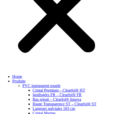
Home
Produits
PVC transparent souple
Cristal Premium – Clearfol® HT
Ignifugées FR – Clearfol® FR
Bas retrait – Clearfol® Innova
Haute Transparence ST – Clearfol® ST
Largeurs spéciales 183 cm
Cristal Marine