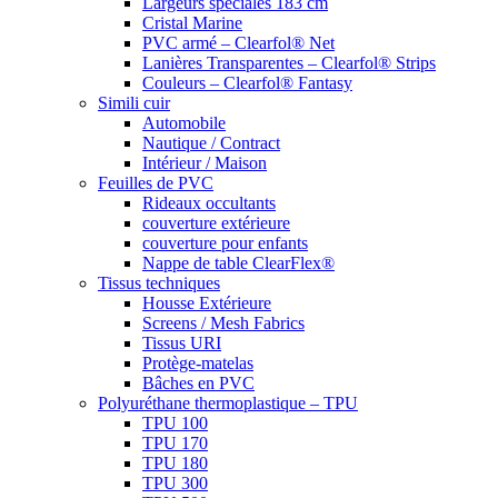
Largeurs spéciales 183 cm
Cristal Marine
PVC armé – Clearfol® Net
Lanières Transparentes – Clearfol® Strips
Couleurs – Clearfol® Fantasy
Simili cuir
Automobile
Nautique / Contract
Intérieur / Maison
Feuilles de PVC
Rideaux occultants
couverture extérieure
couverture pour enfants
Nappe de table ClearFlex®
Tissus techniques
Housse Extérieure
Screens / Mesh Fabrics
Tissus URI
Protège-matelas
Bâches en PVC
Polyuréthane thermoplastique – TPU
TPU 100
TPU 170
TPU 180
TPU 300