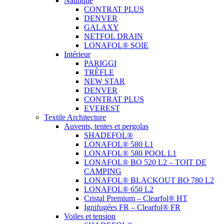
Nautique
CONTRAT PLUS
DENVER
GALAXY
NETFOL DRAIN
LONAFOL® SOIE
Intérieur
PARIGGI
TRÈFLE
NEW STAR
DENVER
CONTRAT PLUS
EVEREST
Textile Architecture
Auvents, tentes et pergolas
SHADEFOL®
LONAFOL® 580 L1
LONAFOL® 580 POOL L1
LONAFOL® BO 520 L2 – TOIT DE
CAMPING
LONAFOL® BLACKOUT BO 780 L2
LONAFOL® 650 L2
Cristal Premium – Clearfol® HT
Ignifugées FR – Clearfol® FR
Voiles et tension