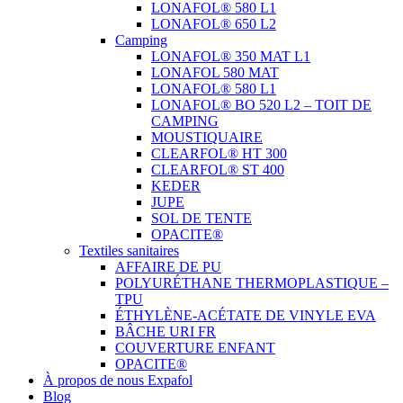
LONAFOL® 580 L1
LONAFOL® 650 L2
Camping
LONAFOL® 350 MAT L1
LONAFOL 580 MAT
LONAFOL® 580 L1
LONAFOL® BO 520 L2 – TOIT DE
CAMPING
MOUSTIQUAIRE
CLEARFOL® HT 300
CLEARFOL® ST 400
KEDER
JUPE
SOL DE TENTE
OPACITE®
Textiles sanitaires
AFFAIRE DE PU
POLYURÉTHANE THERMOPLASTIQUE –
TPU
ÉTHYLÈNE-ACÉTATE DE VINYLE EVA
BÂCHE URI FR
COUVERTURE ENFANT
OPACITE®
À propos de nous Expafol
Blog