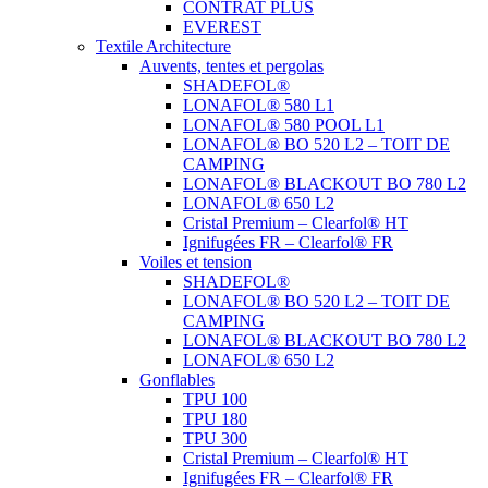
CONTRAT PLUS
EVEREST
Textile Architecture
Auvents, tentes et pergolas
SHADEFOL®
LONAFOL® 580 L1
LONAFOL® 580 POOL L1
LONAFOL® BO 520 L2 – TOIT DE
CAMPING
LONAFOL® BLACKOUT BO 780 L2
LONAFOL® 650 L2
Cristal Premium – Clearfol® HT
Ignifugées FR – Clearfol® FR
Voiles et tension
SHADEFOL®
LONAFOL® BO 520 L2 – TOIT DE
CAMPING
LONAFOL® BLACKOUT BO 780 L2
LONAFOL® 650 L2
Gonflables
TPU 100
TPU 180
TPU 300
Cristal Premium – Clearfol® HT
Ignifugées FR – Clearfol® FR