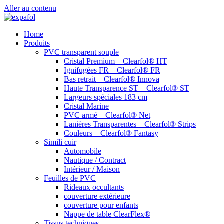
Aller au contenu
Home
Produits
PVC transparent souple
Cristal Premium – Clearfol® HT
Ignifugées FR – Clearfol® FR
Bas retrait – Clearfol® Innova
Haute Transparence ST – Clearfol® ST
Largeurs spéciales 183 cm
Cristal Marine
PVC armé – Clearfol® Net
Lanières Transparentes – Clearfol® Strips
Couleurs – Clearfol® Fantasy
Simili cuir
Automobile
Nautique / Contract
Intérieur / Maison
Feuilles de PVC
Rideaux occultants
couverture extérieure
couverture pour enfants
Nappe de table ClearFlex®
Tissus techniques