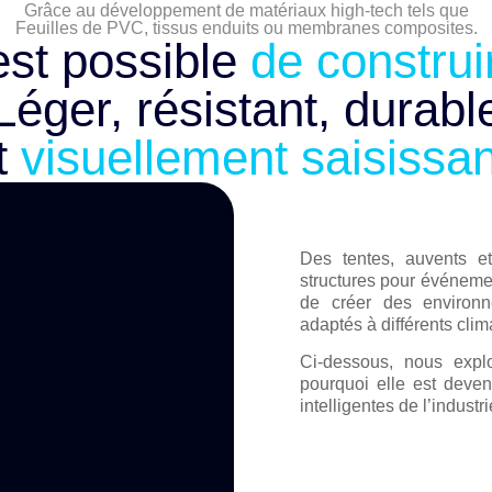
Grâce au développement de matériaux high-tech tels que
Feuilles de PVC, tissus enduits ou membranes composites.
 est possible
de construi
Léger, résistant, durabl
t
visuellement saisissan
Des tentes, auvents et 
structures pour événem
de créer des environne
adaptés à différents clima
Ci-dessous, nous explor
pourquoi elle est deven
intelligentes de l’indust