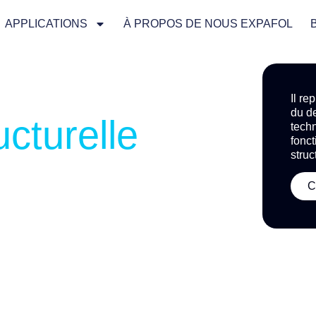
APPLICATIONS
À PROPOS DE NOUS EXPAFOL
textile :
Il r
du de
ructurelle
tech
fonct
struc
C
t
e