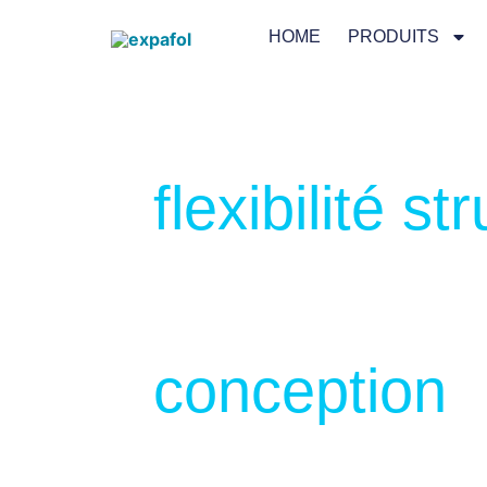
HOME
PRODUITS
Architecture 
flexibilité st
,
Protection e
conception
en harmoni