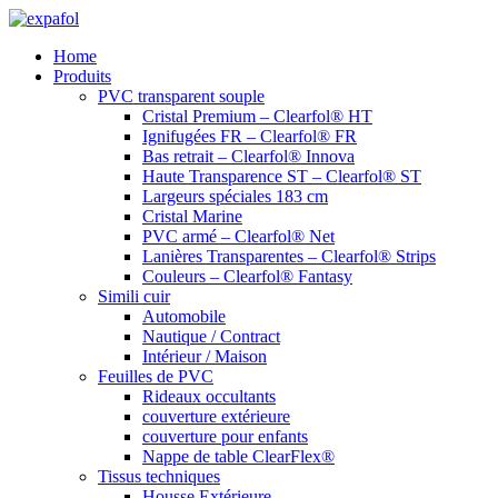
Aller
au
Home
contenu
Produits
PVC transparent souple
Cristal Premium – Clearfol® HT
Ignifugées FR – Clearfol® FR
Bas retrait – Clearfol® Innova
Haute Transparence ST – Clearfol® ST
Largeurs spéciales 183 cm
Cristal Marine
PVC armé – Clearfol® Net
Lanières Transparentes – Clearfol® Strips
Couleurs – Clearfol® Fantasy
Simili cuir
Automobile
Nautique / Contract
Intérieur / Maison
Feuilles de PVC
Rideaux occultants
couverture extérieure
couverture pour enfants
Nappe de table ClearFlex®
Tissus techniques
Housse Extérieure