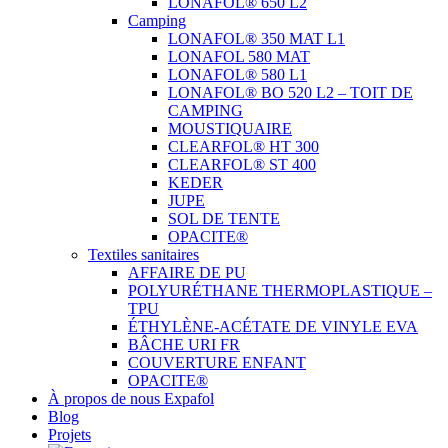
LONAFOL® 650 L2
Camping
LONAFOL® 350 MAT L1
LONAFOL 580 MAT
LONAFOL® 580 L1
LONAFOL® BO 520 L2 – TOIT DE
CAMPING
MOUSTIQUAIRE
CLEARFOL® HT 300
CLEARFOL® ST 400
KEDER
JUPE
SOL DE TENTE
OPACITE®
Textiles sanitaires
AFFAIRE DE PU
POLYURÉTHANE THERMOPLASTIQUE –
TPU
ÉTHYLÈNE-ACÉTATE DE VINYLE EVA
BÂCHE URI FR
COUVERTURE ENFANT
OPACITE®
À propos de nous Expafol
Blog
Projets