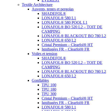
EVEREST
Textile Architecture
Auvents, tentes et pergolas
SHADEFOL®
LONAFOL® 580 L1
LONAFOL® 580 POOL L1
LONAFOL® BO 520 L2 – TOIT DE
CAMPING
LONAFOL® BLACKOUT BO 780 L2
LONAFOL® 650 L2
Cristal Premium – Clearfol® HT
Ignifugées FR – Clearfol® FR
Voiles et tension
SHADEFOL®
LONAFOL® BO 520 L2 – TOIT DE
CAMPING
LONAFOL® BLACKOUT BO 780 L2
LONAFOL® 650 L2
Gonflables
TPU 100
TPU 180
TPU 300
Cristal Premium – Clearfol® HT
Ignifugées FR – Clearfol® FR
LONAFOL® 580 L1