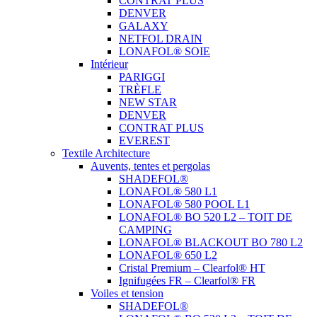
CONTRAT PLUS
DENVER
GALAXY
NETFOL DRAIN
LONAFOL® SOIE
Intérieur
PARIGGI
TRÈFLE
NEW STAR
DENVER
CONTRAT PLUS
EVEREST
Textile Architecture
Auvents, tentes et pergolas
SHADEFOL®
LONAFOL® 580 L1
LONAFOL® 580 POOL L1
LONAFOL® BO 520 L2 – TOIT DE
CAMPING
LONAFOL® BLACKOUT BO 780 L2
LONAFOL® 650 L2
Cristal Premium – Clearfol® HT
Ignifugées FR – Clearfol® FR
Voiles et tension
SHADEFOL®