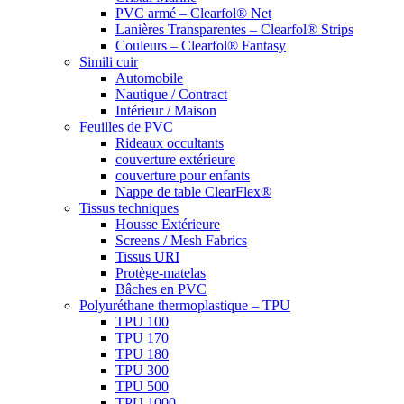
PVC armé – Clearfol® Net
Lanières Transparentes – Clearfol® Strips
Couleurs – Clearfol® Fantasy
Simili cuir
Automobile
Nautique / Contract
Intérieur / Maison
Feuilles de PVC
Rideaux occultants
couverture extérieure
couverture pour enfants
Nappe de table ClearFlex®
Tissus techniques
Housse Extérieure
Screens / Mesh Fabrics
Tissus URI
Protège-matelas
Bâches en PVC
Polyuréthane thermoplastique – TPU
TPU 100
TPU 170
TPU 180
TPU 300
TPU 500
TPU 1000