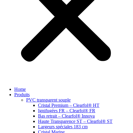
Home
Produits
PVC transparent souple
Cristal Premium – Clearfol® HT
Ignifugées FR – Clearfol® FR
Bas retrait – Clearfol® Innova
Haute Transparence ST – Clearfol® ST
Largeurs spéciales 183 cm
Cristal Marine