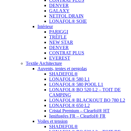
CONTRAT PLUS
DENVER
GALAXY
NETFOL DRAIN
LONAFOL® SOIE
Intérieur
PARIGGI
TRÈFLE
NEW STAR
DENVER
CONTRAT PLUS
EVEREST
Textile Architecture
Auvents, tentes et pergolas
SHADEFOL®
LONAFOL® 580 L1
LONAFOL® 580 POOL L1
LONAFOL® BO 520 L2 – TOIT DE
CAMPING
LONAFOL® BLACKOUT BO 780 L2
LONAFOL® 650 L2
Cristal Premium – Clearfol® HT
Ignifugées FR – Clearfol® FR
Voiles et tension
SHADEFOL®