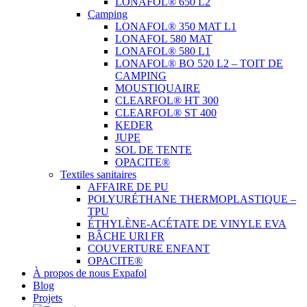
LONAFOL® 650 L2
Camping
LONAFOL® 350 MAT L1
LONAFOL 580 MAT
LONAFOL® 580 L1
LONAFOL® BO 520 L2 – TOIT DE
CAMPING
MOUSTIQUAIRE
CLEARFOL® HT 300
CLEARFOL® ST 400
KEDER
JUPE
SOL DE TENTE
OPACITE®
Textiles sanitaires
AFFAIRE DE PU
POLYURÉTHANE THERMOPLASTIQUE –
TPU
ÉTHYLÈNE-ACÉTATE DE VINYLE EVA
BÂCHE URI FR
COUVERTURE ENFANT
OPACITE®
À propos de nous Expafol
Blog
Projets