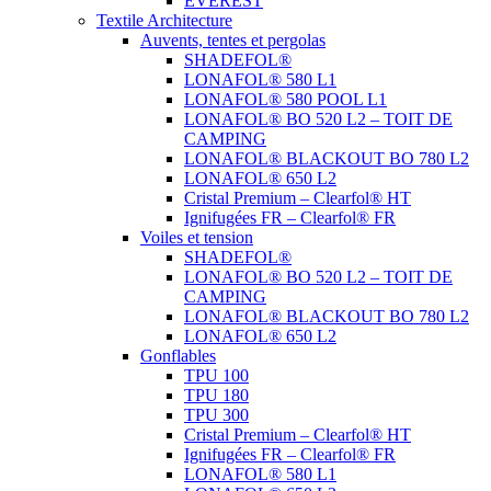
EVEREST
Textile Architecture
Auvents, tentes et pergolas
SHADEFOL®
LONAFOL® 580 L1
LONAFOL® 580 POOL L1
LONAFOL® BO 520 L2 – TOIT DE
CAMPING
LONAFOL® BLACKOUT BO 780 L2
LONAFOL® 650 L2
Cristal Premium – Clearfol® HT
Ignifugées FR – Clearfol® FR
Voiles et tension
SHADEFOL®
LONAFOL® BO 520 L2 – TOIT DE
CAMPING
LONAFOL® BLACKOUT BO 780 L2
LONAFOL® 650 L2
Gonflables
TPU 100
TPU 180
TPU 300
Cristal Premium – Clearfol® HT
Ignifugées FR – Clearfol® FR
LONAFOL® 580 L1