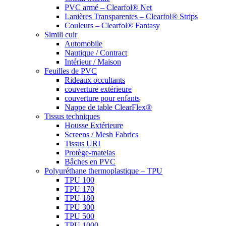
PVC armé – Clearfol® Net
Lanières Transparentes – Clearfol® Strips
Couleurs – Clearfol® Fantasy
Simili cuir
Automobile
Nautique / Contract
Intérieur / Maison
Feuilles de PVC
Rideaux occultants
couverture extérieure
couverture pour enfants
Nappe de table ClearFlex®
Tissus techniques
Housse Extérieure
Screens / Mesh Fabrics
Tissus URI
Protège-matelas
Bâches en PVC
Polyuréthane thermoplastique – TPU
TPU 100
TPU 170
TPU 180
TPU 300
TPU 500
TPU 1000