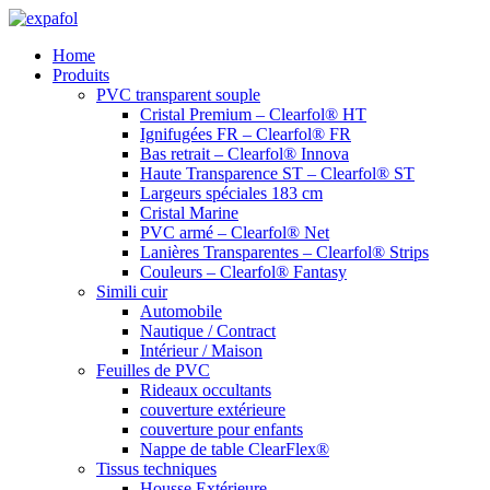
Aller
au
Home
contenu
Produits
PVC transparent souple
Cristal Premium – Clearfol® HT
Ignifugées FR – Clearfol® FR
Bas retrait – Clearfol® Innova
Haute Transparence ST – Clearfol® ST
Largeurs spéciales 183 cm
Cristal Marine
PVC armé – Clearfol® Net
Lanières Transparentes – Clearfol® Strips
Couleurs – Clearfol® Fantasy
Simili cuir
Automobile
Nautique / Contract
Intérieur / Maison
Feuilles de PVC
Rideaux occultants
couverture extérieure
couverture pour enfants
Nappe de table ClearFlex®
Tissus techniques
Housse Extérieure