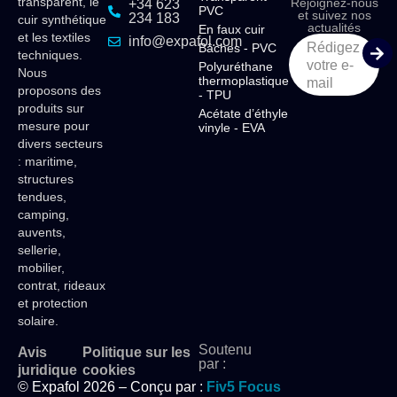
transparent, le
Rejoignez-nous
+34 623
PVC
et suivez nos
234 183
cuir synthétique
actualités
En faux cuir
et les textiles
info@expafol.com
Rédigez
Bâches - PVC
techniques.
votre e-
Polyuréthane
Nous
thermoplastique
mail
proposons des
- TPU
produits sur
Acétate d’éthyle
mesure pour
vinyle - EVA
divers secteurs
: maritime,
structures
tendues,
camping,
auvents,
sellerie,
mobilier,
contrat, rideaux
et protection
solaire.
Soutenu
Avis
Politique sur les
par :
juridique
cookies
© Expafol 2026 – Conçu par :
Fiv5 Focus