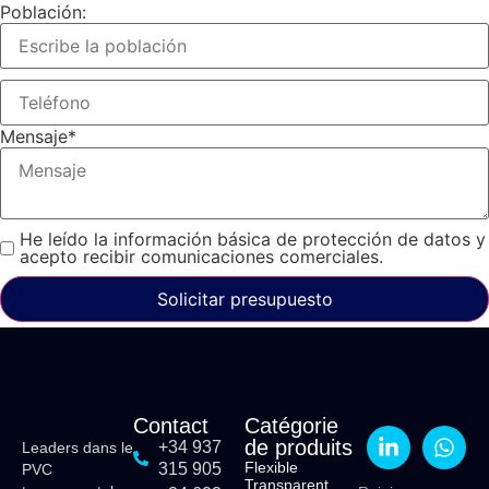
Población:
Mensaje
*
He leído la información básica de protección de datos y
acepto recibir comunicaciones comerciales.
Solicitar presupuesto
Contact
Catégorie
de produits
+34 937
Leaders dans le
Flexible
315 905
PVC
Transparent