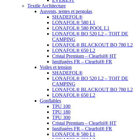
EVEREST
Textile Architecture
Auvents, tentes et pergolas
SHADEFOL®
LONAFOL® 580 L1
LONAFOL® 580 POOL L1
LONAFOL® BO 520 L2 – TOIT DE
CAMPING
LONAFOL® BLACKOUT BO 780 L2
LONAFOL® 650 L2
Cristal Premium – Clearfol® HT
Ignifugées FR – Clearfol® FR
Voiles et tension
SHADEFOL®
LONAFOL® BO 520 L2 – TOIT DE
CAMPING
LONAFOL® BLACKOUT BO 780 L2
LONAFOL® 650 L2
Gonflables
TPU 100
TPU 180
TPU 300
Cristal Premium – Clearfol® HT
Ignifugées FR – Clearfol® FR
LONAFOL® 580 L1