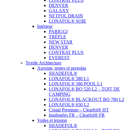
CONTRAT PLUS
DENVER
GALAXY
NETFOL DRAIN
LONAFOL® SOIE
Intérieur
PARIGGI
TRÈFLE
NEW STAR
DENVER
CONTRAT PLUS
EVEREST
Textile Architecture
Auvents, tentes et pergolas
SHADEFOL®
LONAFOL® 580 L1
LONAFOL® 580 POOL L1
LONAFOL® BO 520 L2 – TOIT DE
CAMPING
LONAFOL® BLACKOUT BO 780 L2
LONAFOL® 650 L2
Cristal Premium – Clearfol® HT
Ignifugées FR – Clearfol® FR
Voiles et tension
SHADEFOL®