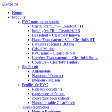
Aller
au
Home
contenu
Produits
PVC transparent souple
Cristal Premium – Clearfol® HT
Ignifugées FR – Clearfol® FR
Bas retrait – Clearfol® Innova
Haute Transparence ST – Clearfol® ST
Largeurs spéciales 183 cm
Cristal Marine
PVC armé – Clearfol® Net
Lanières Transparentes – Clearfol® Strips
Couleurs – Clearfol® Fantasy
Simili cuir
Automobile
Nautique / Contract
Intérieur / Maison
Feuilles de PVC
Rideaux occultants
couverture extérieure
couverture pour enfants
Nappe de table ClearFlex®
Tissus techniques
Housse Extérieure