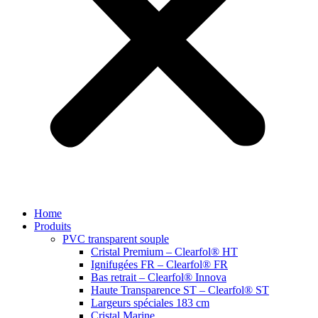
Home
Produits
PVC transparent souple
Cristal Premium – Clearfol® HT
Ignifugées FR – Clearfol® FR
Bas retrait – Clearfol® Innova
Haute Transparence ST – Clearfol® ST
Largeurs spéciales 183 cm
Cristal Marine