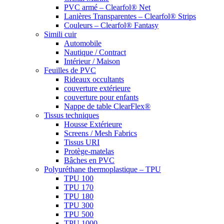
PVC armé – Clearfol® Net
Lanières Transparentes – Clearfol® Strips
Couleurs – Clearfol® Fantasy
Simili cuir
Automobile
Nautique / Contract
Intérieur / Maison
Feuilles de PVC
Rideaux occultants
couverture extérieure
couverture pour enfants
Nappe de table ClearFlex®
Tissus techniques
Housse Extérieure
Screens / Mesh Fabrics
Tissus URI
Protège-matelas
Bâches en PVC
Polyuréthane thermoplastique – TPU
TPU 100
TPU 170
TPU 180
TPU 300
TPU 500
TPU 1000