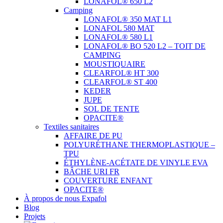
LONAFOL® 650 L2
Camping
LONAFOL® 350 MAT L1
LONAFOL 580 MAT
LONAFOL® 580 L1
LONAFOL® BO 520 L2 – TOIT DE
CAMPING
MOUSTIQUAIRE
CLEARFOL® HT 300
CLEARFOL® ST 400
KEDER
JUPE
SOL DE TENTE
OPACITE®
Textiles sanitaires
AFFAIRE DE PU
POLYURÉTHANE THERMOPLASTIQUE –
TPU
ÉTHYLÈNE-ACÉTATE DE VINYLE EVA
BÂCHE URI FR
COUVERTURE ENFANT
OPACITE®
À propos de nous Expafol
Blog
Projets