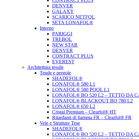
CONTRACT PLUS
DENVER
GALAXY
SCARICO NETFOL
SETA LONAFOL®
Interno
PARIGGI
TREBOL
NEW STAR
DENVER
CONTRACT PLUS
EVEREST
Architettura tessile
Tende e pergole
SHADEFOL®
LONAFOL® 580 L1
LONAFOL® 580 POOL L1
LONAFOL® BO 520 L2 – TETTO DA 
LONAFOL® BLACKOUT BO 780 L2
LONAFOL® 650 L2
Cristal Premium – Clearfol® HT
Ritardanti di fiamma FR – Clearfol® FR
Vele e Strutture Tese
SHADEFOL®
LONAFOL® BO 520 L2 – TETTO DA 