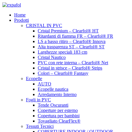
Vai
al
Home
contenuto
Prodotti
CRISTAL IN PVC
Cristal Premium – Clearfol® HT
Ritardanti di fiamma FR – Clearfol® FR
LS a basso ritiro – Clearfol® Innova
Alta trasparenza ST – Clearfol® ST
Larghezze speciali 183 cm
Cristal Nautico
PVC con rete interna – Clearfol® Net
Cristal in strisce – Clearfol® Strips
Colori – Clearfol® Fantasy
Ecopelle
AUTO
Ecopelle nautica
Arredamento Interno
Fogli in PVC
Tende Oscuranti
Coperture per esterno
Copertura per bambini
Tovagliato ClearFlex®
Tessuti Tecnici
COPERTURE INDOOR / OUTDOOR