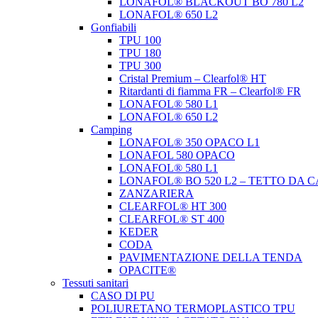
LONAFOL® BLACKOUT BO 780 L2
LONAFOL® 650 L2
Gonfiabili
TPU 100
TPU 180
TPU 300
Cristal Premium – Clearfol® HT
Ritardanti di fiamma FR – Clearfol® FR
LONAFOL® 580 L1
LONAFOL® 650 L2
Camping
LONAFOL® 350 OPACO L1
LONAFOL 580 OPACO
LONAFOL® 580 L1
LONAFOL® BO 520 L2 – TETTO DA 
ZANZARIERA
CLEARFOL® HT 300
CLEARFOL® ST 400
KEDER
CODA
PAVIMENTAZIONE DELLA TENDA
OPACITE®
Tessuti sanitari
CASO DI PU
POLIURETANO TERMOPLASTICO TPU