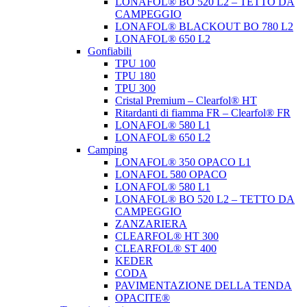
LONAFOL® BO 520 L2 – TETTO DA
CAMPEGGIO
LONAFOL® BLACKOUT BO 780 L2
LONAFOL® 650 L2
Gonfiabili
TPU 100
TPU 180
TPU 300
Cristal Premium – Clearfol® HT
Ritardanti di fiamma FR – Clearfol® FR
LONAFOL® 580 L1
LONAFOL® 650 L2
Camping
LONAFOL® 350 OPACO L1
LONAFOL 580 OPACO
LONAFOL® 580 L1
LONAFOL® BO 520 L2 – TETTO DA
CAMPEGGIO
ZANZARIERA
CLEARFOL® HT 300
CLEARFOL® ST 400
KEDER
CODA
PAVIMENTAZIONE DELLA TENDA
OPACITE®