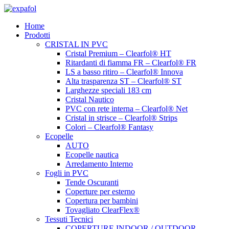
Vai
al
Home
contenuto
Prodotti
CRISTAL IN PVC
Cristal Premium – Clearfol® HT
Ritardanti di fiamma FR – Clearfol® FR
LS a basso ritiro – Clearfol® Innova
Alta trasparenza ST – Clearfol® ST
Larghezze speciali 183 cm
Cristal Nautico
PVC con rete interna – Clearfol® Net
Cristal in strisce – Clearfol® Strips
Colori – Clearfol® Fantasy
Ecopelle
AUTO
Ecopelle nautica
Arredamento Interno
Fogli in PVC
Tende Oscuranti
Coperture per esterno
Copertura per bambini
Tovagliato ClearFlex®
Tessuti Tecnici
COPERTURE INDOOR / OUTDOOR