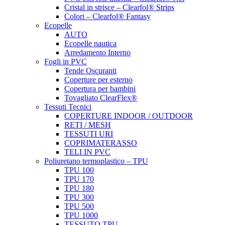
Cristal in strisce – Clearfol® Strips
Colori – Clearfol® Fantasy
Ecopelle
AUTO
Ecopelle nautica
Arredamento Interno
Fogli in PVC
Tende Oscuranti
Coperture per esterno
Copertura per bambini
Tovagliato ClearFlex®
Tessuti Tecnici
COPERTURE INDOOR / OUTDOOR
RETI / MESH
TESSUTI URI
COPRIMATERASSO
TELI IN PVC
Poliuretano termoplastico – TPU
TPU 100
TPU 170
TPU 180
TPU 300
TPU 500
TPU 1000
TESSUTO TPU