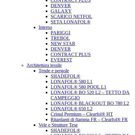
CONTRACT PLUS
DENVER
GALAXY
SCARICO NETFOL
SETA LONAFOL®
Interno
PARIGGI
TREBOL
NEW STAR
DENVER
CONTRACT PLUS
EVEREST
Architettura tessile
Tende e pergole
SHADEFOL®
LONAFOL® 580 L1
LONAFOL® 580 POOL L1
LONAFOL® BO 520 L2 – TETTO DA
CAMPEGGIO
LONAFOL® BLACKOUT BO 780 L2
LONAFOL® 650 L2
Cristal Premium – Clearfol® HT
Ritardanti di fiamma FR – Clearfol® FR
Vele e Strutture Tese
SHADEFOL®