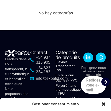
No hay categorías
Contact
Catégorie
de produits
+34 937
Leaders dans le
Flexible
315 905
PVC
Transparent
Rejoignez-nous
+34 623
transparent, le
PVC
et suivez nos
234 183
cuir synthétique
actualités
En faux cuir
info@expafol.com
et les textiles
Rédigez
Bâches - PVC
techniques.
votre e-
Polyuréthane
Nous
thermoplastique
mail
- TPU
proposons des
Acétate d’éthyle
produits sur
vinyle - EVA
Gestionar consentimiento
mesure pour
divers secteurs