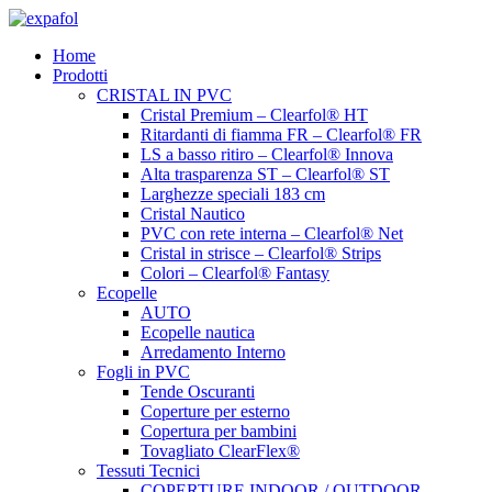
Vai
al
Home
contenuto
Prodotti
CRISTAL IN PVC
Cristal Premium – Clearfol® HT
Ritardanti di fiamma FR – Clearfol® FR
LS a basso ritiro – Clearfol® Innova
Alta trasparenza ST – Clearfol® ST
Larghezze speciali 183 cm
Cristal Nautico
PVC con rete interna – Clearfol® Net
Cristal in strisce – Clearfol® Strips
Colori – Clearfol® Fantasy
Ecopelle
AUTO
Ecopelle nautica
Arredamento Interno
Fogli in PVC
Tende Oscuranti
Coperture per esterno
Copertura per bambini
Tovagliato ClearFlex®
Tessuti Tecnici
COPERTURE INDOOR / OUTDOOR