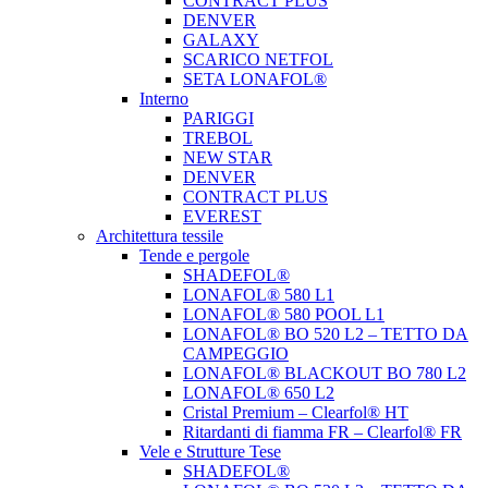
CONTRACT PLUS
DENVER
GALAXY
SCARICO NETFOL
SETA LONAFOL®
Interno
PARIGGI
TREBOL
NEW STAR
DENVER
CONTRACT PLUS
EVEREST
Architettura tessile
Tende e pergole
SHADEFOL®
LONAFOL® 580 L1
LONAFOL® 580 POOL L1
LONAFOL® BO 520 L2 – TETTO DA
CAMPEGGIO
LONAFOL® BLACKOUT BO 780 L2
LONAFOL® 650 L2
Cristal Premium – Clearfol® HT
Ritardanti di fiamma FR – Clearfol® FR
Vele e Strutture Tese
SHADEFOL®