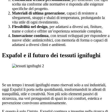
scelta sia conforme alle normative e risponda alle esigenze
specifiche del progetto.
Materiali di ultima generazione
, capaci di resistere a
sfregamenti, strappi e sbalzi di temperatura, prolungando la
vita utile di ogni rivestimento.
Flessibilità nel design
, per adattarsi a diversi usi, finiture,
trame e colori e offrire un’esperienza sensoriale completa.
Innovazione continua
, con tessuti sviluppati per rispondere a
nuove sfide: antimicrobici, con memoria di forma o capaci di
adattarsi a diversi climi e ambienti.
Expafol e il futuro dei tessuti ignifughi
Se un tempo i tessuti ignifughi erano riservati solo a usi industriali,
oggi Expafol li porta nella quotidianità, trasformandoli in alleati di
tranquillità, stile e creatività. Non più solo elementi passivi di
sicurezza, ma veri protagonisti di spazi in cui comfort, estetica e
prevenzione convivono armoniosamente.
E questo è solo l’inizio. Expafol continua a investire nella ricerca di