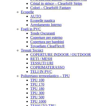
Cristal in strisce – Clearfol® Strips
Colori – Clearfol® Fantasy
Ecopelle
AUTO
Ecopelle nautica
Arredamento Interno
Fogli in PVC
Tende Oscuranti
Coperture per esterno
Copertura per bambini
Tovagliato ClearFlex®
Tessuti Tecnici
COPERTURE INDOOR / OUTDOOR
RETI / MESH
TESSUTI URI
COPRIMATERASSO
TELI IN PVC
Poliuretano termoplastico – TPU
TPU 100
TPU 170
TPU 180
TPU 300
TPU 500
TPU 1000
TESSUTO TPU