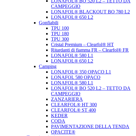
LONAFOL® BO 520 L2 – TETTO DA
CAMPEGGIO
LONAFOL® BLACKOUT BO 780 L2
LONAFOL® 650 L2
Gonfiabili
TPU 100
TPU 180
TPU 300
Cristal Premium – Clearfol® HT
Ritardanti di fiamma FR – Clearfol® FR
LONAFOL® 580 L1
LONAFOL® 650 L2
Camping
LONAFOL® 350 OPACO L1
LONAFOL 580 OPACO
LONAFOL® 580 L1
LONAFOL® BO 520 L2 – TETTO DA
CAMPEGGIO
ZANZARIERA
CLEARFOL® HT 300
CLEARFOL® ST 400
KEDER
CODA
PAVIMENTAZIONE DELLA TENDA
OPACITE®