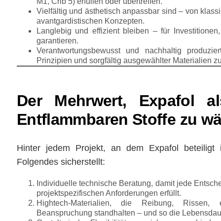
M1, Crib 5) erfüllen oder übertreffen.
Vielfältig und ästhetisch anpassbar
sind – von klassi
avantgardistischen Konzepten.
Langlebig und effizient bleiben
– für Investitione
garantieren.
Verantwortungsbewusst und nachhaltig
produzier
Prinzipien und sorgfältig ausgewählter Materialien 
Der Mehrwert, Expafol a
Entflammbaren Stoffe zu w
Hinter jedem Projekt, an dem Expafol beteiligt
Folgendes sicherstellt:
Individuelle technische Beratung
, damit jede Entsch
projektspezifischen Anforderungen erfüllt.
Hightech-Materialien
, die Reibung, Rissen, e
Beanspruchung standhalten – und so die Lebensdaue