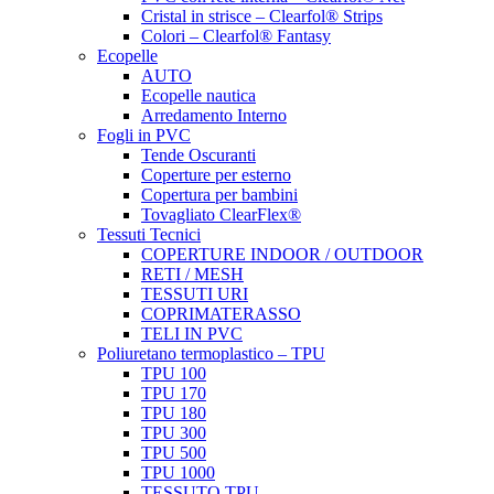
Cristal in strisce – Clearfol® Strips
Colori – Clearfol® Fantasy
Ecopelle
AUTO
Ecopelle nautica
Arredamento Interno
Fogli in PVC
Tende Oscuranti
Coperture per esterno
Copertura per bambini
Tovagliato ClearFlex®
Tessuti Tecnici
COPERTURE INDOOR / OUTDOOR
RETI / MESH
TESSUTI URI
COPRIMATERASSO
TELI IN PVC
Poliuretano termoplastico – TPU
TPU 100
TPU 170
TPU 180
TPU 300
TPU 500
TPU 1000
TESSUTO TPU