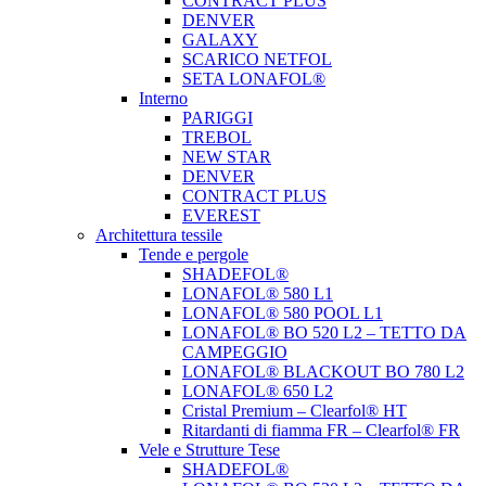
CONTRACT PLUS
DENVER
GALAXY
SCARICO NETFOL
SETA LONAFOL®
Interno
PARIGGI
TREBOL
NEW STAR
DENVER
CONTRACT PLUS
EVEREST
Architettura tessile
Tende e pergole
SHADEFOL®
LONAFOL® 580 L1
LONAFOL® 580 POOL L1
LONAFOL® BO 520 L2 – TETTO DA
CAMPEGGIO
LONAFOL® BLACKOUT BO 780 L2
LONAFOL® 650 L2
Cristal Premium – Clearfol® HT
Ritardanti di fiamma FR – Clearfol® FR
Vele e Strutture Tese
SHADEFOL®