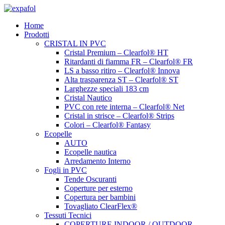
Vai
al
Home
contenuto
Prodotti
CRISTAL IN PVC
Cristal Premium – Clearfol® HT
Ritardanti di fiamma FR – Clearfol® FR
LS a basso ritiro – Clearfol® Innova
Alta trasparenza ST – Clearfol® ST
Larghezze speciali 183 cm
Cristal Nautico
PVC con rete interna – Clearfol® Net
Cristal in strisce – Clearfol® Strips
Colori – Clearfol® Fantasy
Ecopelle
AUTO
Ecopelle nautica
Arredamento Interno
Fogli in PVC
Tende Oscuranti
Coperture per esterno
Copertura per bambini
Tovagliato ClearFlex®
Tessuti Tecnici
COPERTURE INDOOR / OUTDOOR