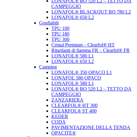
LONAFOL® BO 520 L2 – TETTO DA
CAMPEGGIO
LONAFOL® BLACKOUT BO 780 L2
LONAFOL® 650 L2
Gonfiabili
TPU 100
TPU 180
TPU 300
Cristal Premium – Clearfol® HT
Ritardanti di fiamma FR – Clearfol® FR
LONAFOL® 580 L1
LONAFOL® 650 L2
Camping
LONAFOL® 350 OPACO L1
LONAFOL 580 OPACO
LONAFOL® 580 L1
LONAFOL® BO 520 L2 – TETTO DA
CAMPEGGIO
ZANZARIERA
CLEARFOL® HT 300
CLEARFOL® ST 400
KEDER
CODA
PAVIMENTAZIONE DELLA TENDA
OPACITE®