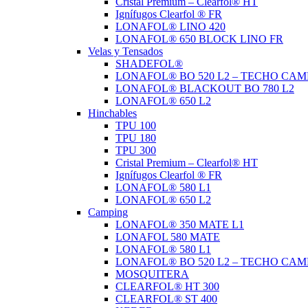
Cristal Premium – Clearfol® HT
Ignífugos Clearfol ® FR
LONAFOL® LINO 420
LONAFOL® 650 BLOCK LINO FR
Velas y Tensados
SHADEFOL®
LONAFOL® BO 520 L2 – TECHO CAM
LONAFOL® BLACKOUT BO 780 L2
LONAFOL® 650 L2
Hinchables
TPU 100
TPU 180
TPU 300
Cristal Premium – Clearfol® HT
Ignífugos Clearfol ® FR
LONAFOL® 580 L1
LONAFOL® 650 L2
Camping
LONAFOL® 350 MATE L1
LONAFOL 580 MATE
LONAFOL® 580 L1
LONAFOL® BO 520 L2 – TECHO CAM
MOSQUITERA
CLEARFOL® HT 300
CLEARFOL® ST 400