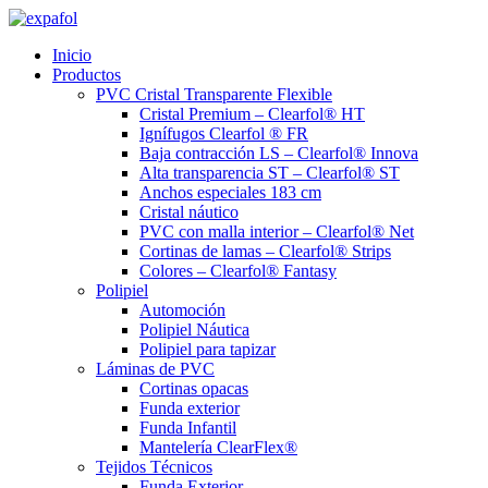
Ir
al
Inicio
contenido
Productos
PVC Cristal Transparente Flexible
Cristal Premium – Clearfol® HT
Ignífugos Clearfol ® FR
Baja contracción LS – Clearfol® Innova
Alta transparencia ST – Clearfol® ST
Anchos especiales 183 cm
Cristal náutico
PVC con malla interior – Clearfol® Net
Cortinas de lamas – Clearfol® Strips
Colores – Clearfol® Fantasy
Polipiel
Automoción
Polipiel Náutica
Polipiel para tapizar
Láminas de PVC
Cortinas opacas
Funda exterior
Funda Infantil
Mantelería ClearFlex®
Tejidos Técnicos
Funda Exterior