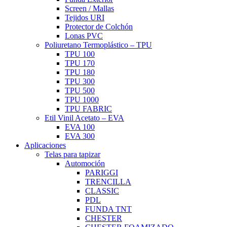
Screen / Mallas
Tejidos URI
Protector de Colchón
Lonas PVC
Poliuretano Termoplástico – TPU
TPU 100
TPU 170
TPU 180
TPU 300
TPU 500
TPU 1000
TPU FABRIC
Etil Vinil Acetato – EVA
EVA 100
EVA 300
Aplicaciones
Telas para tapizar
Automoción
PARIGGI
TRENCILLA
CLASSIC
PDL
FUNDA TNT
CHESTER