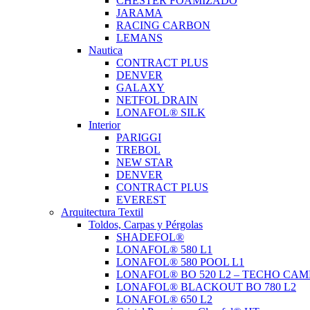
CHESTER FOAMIZADO
JARAMA
RACING CARBON
LEMANS
Nautica
CONTRACT PLUS
DENVER
GALAXY
NETFOL DRAIN
LONAFOL® SILK
Interior
PARIGGI
TREBOL
NEW STAR
DENVER
CONTRACT PLUS
EVEREST
Arquitectura Textil
Toldos, Carpas y Pérgolas
SHADEFOL®
LONAFOL® 580 L1
LONAFOL® 580 POOL L1
LONAFOL® BO 520 L2 – TECHO CAM
LONAFOL® BLACKOUT BO 780 L2
LONAFOL® 650 L2