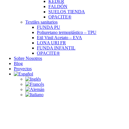
KEDER
FALDÓN
SUELOS TIENDA
OPACITE®
Textiles sanitarios
FUNDA PU
Poliuretano termoplástico – TPU
Etil Vinil Acetato – EVA
LONA URI FR
FUNDA INFANTIL
OPACITE®
Sobre Nosotros
Blog
Proyectos