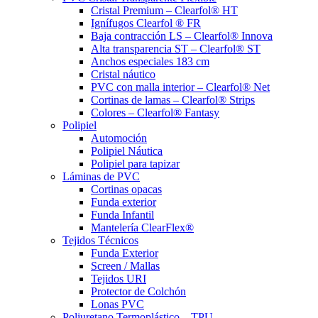
Cristal Premium – Clearfol® HT
Ignífugos Clearfol ® FR
Baja contracción LS – Clearfol® Innova
Alta transparencia ST – Clearfol® ST
Anchos especiales 183 cm
Cristal náutico
PVC con malla interior – Clearfol® Net
Cortinas de lamas – Clearfol® Strips
Colores – Clearfol® Fantasy
Polipiel
Automoción
Polipiel Náutica
Polipiel para tapizar
Láminas de PVC
Cortinas opacas
Funda exterior
Funda Infantil
Mantelería ClearFlex®
Tejidos Técnicos
Funda Exterior
Screen / Mallas
Tejidos URI
Protector de Colchón
Lonas PVC
Poliuretano Termoplástico – TPU