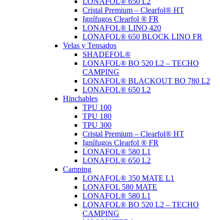
LONAFOL® 650 L2
Cristal Premium – Clearfol® HT
Ignífugos Clearfol ® FR
LONAFOL® LINO 420
LONAFOL® 650 BLOCK LINO FR
Velas y Tensados
SHADEFOL®
LONAFOL® BO 520 L2 – TECHO
CAMPING
LONAFOL® BLACKOUT BO 780 L2
LONAFOL® 650 L2
Hinchables
TPU 100
TPU 180
TPU 300
Cristal Premium – Clearfol® HT
Ignífugos Clearfol ® FR
LONAFOL® 580 L1
LONAFOL® 650 L2
Camping
LONAFOL® 350 MATE L1
LONAFOL 580 MATE
LONAFOL® 580 L1
LONAFOL® BO 520 L2 – TECHO
CAMPING