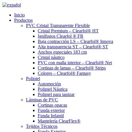
Ir
al
Inicio
contenido
Productos
PVC Cristal Transparente Flexible
Cristal Premium – Clearfol® HT
Ignífugos Clearfol ® FR
Baja contracción LS – Clearfol® Innova
Alta transparencia ST – Clearfol® ST
Anchos especiales 183 cm
Cristal náutico
PVC con malla interior – Clearfol® Net
Cortinas de lamas – Clearfol® Strips
Colores – Clearfol® Fantasy
Polipiel
Automoción
Polipiel Náutica
Polipiel para tapizar
Láminas de PVC
Cortinas opacas
Funda exterior
Funda Infantil
Mantelería ClearFlex®
Tejidos Técnicos
Funda Exterior