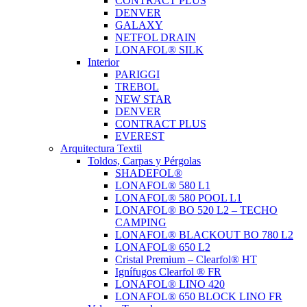
CONTRACT PLUS
DENVER
GALAXY
NETFOL DRAIN
LONAFOL® SILK
Interior
PARIGGI
TREBOL
NEW STAR
DENVER
CONTRACT PLUS
EVEREST
Arquitectura Textil
Toldos, Carpas y Pérgolas
SHADEFOL®
LONAFOL® 580 L1
LONAFOL® 580 POOL L1
LONAFOL® BO 520 L2 – TECHO
CAMPING
LONAFOL® BLACKOUT BO 780 L2
LONAFOL® 650 L2
Cristal Premium – Clearfol® HT
Ignífugos Clearfol ® FR
LONAFOL® LINO 420
LONAFOL® 650 BLOCK LINO FR