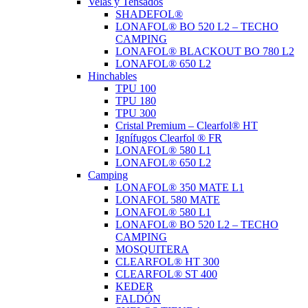
Velas y Tensados
SHADEFOL®
LONAFOL® BO 520 L2 – TECHO
CAMPING
LONAFOL® BLACKOUT BO 780 L2
LONAFOL® 650 L2
Hinchables
TPU 100
TPU 180
TPU 300
Cristal Premium – Clearfol® HT
Ignífugos Clearfol ® FR
LONAFOL® 580 L1
LONAFOL® 650 L2
Camping
LONAFOL® 350 MATE L1
LONAFOL 580 MATE
LONAFOL® 580 L1
LONAFOL® BO 520 L2 – TECHO
CAMPING
MOSQUITERA
CLEARFOL® HT 300
CLEARFOL® ST 400
KEDER
FALDÓN