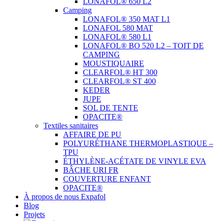
LONAFOL® 650 L2
Camping
LONAFOL® 350 MAT L1
LONAFOL 580 MAT
LONAFOL® 580 L1
LONAFOL® BO 520 L2 – TOIT DE
CAMPING
MOUSTIQUAIRE
CLEARFOL® HT 300
CLEARFOL® ST 400
KEDER
JUPE
SOL DE TENTE
OPACITE®
Textiles sanitaires
AFFAIRE DE PU
POLYURÉTHANE THERMOPLASTIQUE –
TPU
ÉTHYLÈNE-ACÉTATE DE VINYLE EVA
BÂCHE URI FR
COUVERTURE ENFANT
OPACITE®
À propos de nous Expafol
Blog
Projets