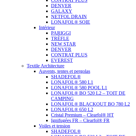
CONTRAT PLUS
DENVER
GALAXY
NETFOL DRAIN
LONAFOL® SOIE
Intérieur
PARIGGI
TRÈFLE
NEW STAR
DENVER
CONTRAT PLUS
EVEREST
Textile Architecture
Auvents, tentes et pergolas
SHADEFOL®
LONAFOL® 580 L1
LONAFOL® 580 POOL L1
LONAFOL® BO 520 L2 – TOIT DE
CAMPING
LONAFOL® BLACKOUT BO 780 L2
LONAFOL® 650 L2
Cristal Premium – Clearfol® HT
Ignifugées FR – Clearfol® FR
Voiles et tension
SHADEFOL®