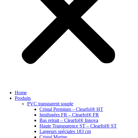
Home
Produits
PVC transparent souple
Cristal Premium – Clearfol® HT
Ignifugées FR – Clearfol® FR
Bas retrait – Clearfol® Innova
Haute Transparence ST – Clearfol® ST
Largeurs spéciales 183 cm
Cristal Marine