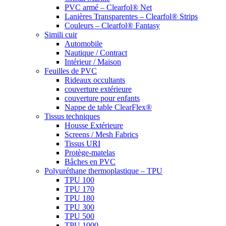
PVC armé – Clearfol® Net
Lanières Transparentes – Clearfol® Strips
Couleurs – Clearfol® Fantasy
Simili cuir
Automobile
Nautique / Contract
Intérieur / Maison
Feuilles de PVC
Rideaux occultants
couverture extérieure
couverture pour enfants
Nappe de table ClearFlex®
Tissus techniques
Housse Extérieure
Screens / Mesh Fabrics
Tissus URI
Protège-matelas
Bâches en PVC
Polyuréthane thermoplastique – TPU
TPU 100
TPU 170
TPU 180
TPU 300
TPU 500
TPU 1000