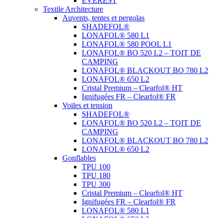
EVEREST
Textile Architecture
Auvents, tentes et pergolas
SHADEFOL®
LONAFOL® 580 L1
LONAFOL® 580 POOL L1
LONAFOL® BO 520 L2 – TOIT DE
CAMPING
LONAFOL® BLACKOUT BO 780 L2
LONAFOL® 650 L2
Cristal Premium – Clearfol® HT
Ignifugées FR – Clearfol® FR
Voiles et tension
SHADEFOL®
LONAFOL® BO 520 L2 – TOIT DE
CAMPING
LONAFOL® BLACKOUT BO 780 L2
LONAFOL® 650 L2
Gonflables
TPU 100
TPU 180
TPU 300
Cristal Premium – Clearfol® HT
Ignifugées FR – Clearfol® FR
LONAFOL® 580 L1