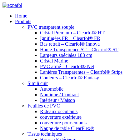
Aller
au
Home
contenu
Produits
PVC transparent souple
Cristal Premium – Clearfol® HT
Ignifugées FR – Clearfol® FR
Bas retrait – Clearfol® Innova
Haute Transparence ST – Clearfol® ST
Largeurs spéciales 183 cm
Cristal Marine
PVC armé – Clearfol® Net
Lanières Transparentes – Clearfol® Strips
Couleurs – Clearfol® Fantasy
Simili cuir
Automobile
Nautique / Contract
Intérieur / Maison
Feuilles de PVC
Rideaux occultants
couverture extérieure
couverture pour enfants
Nappe de table ClearFlex®
Tissus techniques
Housse Extérieure