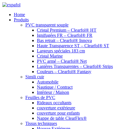
Aller
au
Home
contenu
Produits
PVC transparent souple
Cristal Premium – Clearfol® HT
Ignifugées FR – Clearfol® FR
Bas retrait – Clearfol® Innova
Haute Transparence ST – Clearfol® ST
Largeurs spéciales 183 cm
Cristal Marine
PVC armé – Clearfol® Net
Lanières Transparentes – Clearfol® Strips
Couleurs – Clearfol® Fantasy
Simili cuir
Automobile
Nautique / Contract
Intérieur / Maison
Feuilles de PVC
Rideaux occultants
couverture extérieure
couverture pour enfants
Nappe de table ClearFlex®
Tissus techniques
Housse Extérieure