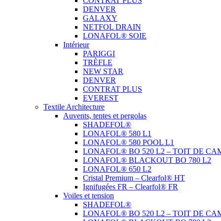
CONTRAT PLUS
DENVER
GALAXY
NETFOL DRAIN
LONAFOL® SOIE
Intérieur
PARIGGI
TRÈFLE
NEW STAR
DENVER
CONTRAT PLUS
EVEREST
Textile Architecture
Auvents, tentes et pergolas
SHADEFOL®
LONAFOL® 580 L1
LONAFOL® 580 POOL L1
LONAFOL® BO 520 L2 – TOIT DE CA
LONAFOL® BLACKOUT BO 780 L2
LONAFOL® 650 L2
Cristal Premium – Clearfol® HT
Ignifugées FR – Clearfol® FR
Voiles et tension
SHADEFOL®
LONAFOL® BO 520 L2 – TOIT DE CA