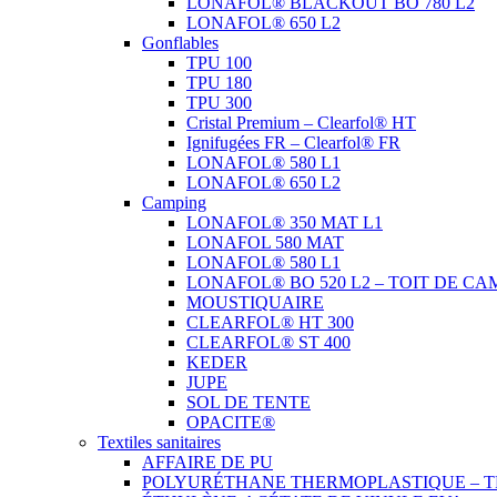
LONAFOL® BLACKOUT BO 780 L2
LONAFOL® 650 L2
Gonflables
TPU 100
TPU 180
TPU 300
Cristal Premium – Clearfol® HT
Ignifugées FR – Clearfol® FR
LONAFOL® 580 L1
LONAFOL® 650 L2
Camping
LONAFOL® 350 MAT L1
LONAFOL 580 MAT
LONAFOL® 580 L1
LONAFOL® BO 520 L2 – TOIT DE CA
MOUSTIQUAIRE
CLEARFOL® HT 300
CLEARFOL® ST 400
KEDER
JUPE
SOL DE TENTE
OPACITE®
Textiles sanitaires
AFFAIRE DE PU
POLYURÉTHANE THERMOPLASTIQUE – T