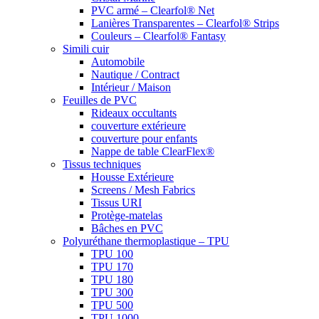
PVC armé – Clearfol® Net
Lanières Transparentes – Clearfol® Strips
Couleurs – Clearfol® Fantasy
Simili cuir
Automobile
Nautique / Contract
Intérieur / Maison
Feuilles de PVC
Rideaux occultants
couverture extérieure
couverture pour enfants
Nappe de table ClearFlex®
Tissus techniques
Housse Extérieure
Screens / Mesh Fabrics
Tissus URI
Protège-matelas
Bâches en PVC
Polyuréthane thermoplastique – TPU
TPU 100
TPU 170
TPU 180
TPU 300
TPU 500
TPU 1000