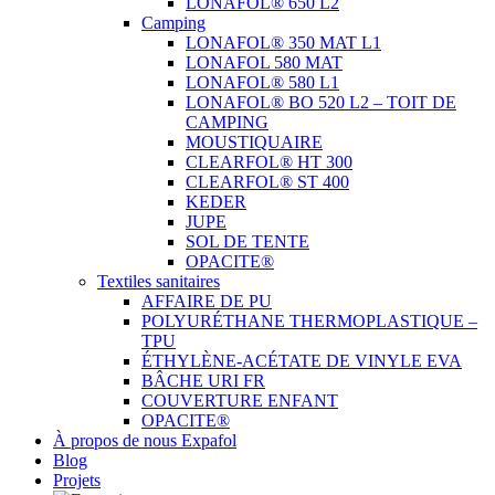
LONAFOL® 650 L2
Camping
LONAFOL® 350 MAT L1
LONAFOL 580 MAT
LONAFOL® 580 L1
LONAFOL® BO 520 L2 – TOIT DE
CAMPING
MOUSTIQUAIRE
CLEARFOL® HT 300
CLEARFOL® ST 400
KEDER
JUPE
SOL DE TENTE
OPACITE®
Textiles sanitaires
AFFAIRE DE PU
POLYURÉTHANE THERMOPLASTIQUE –
TPU
ÉTHYLÈNE-ACÉTATE DE VINYLE EVA
BÂCHE URI FR
COUVERTURE ENFANT
OPACITE®
À propos de nous Expafol
Blog
Projets