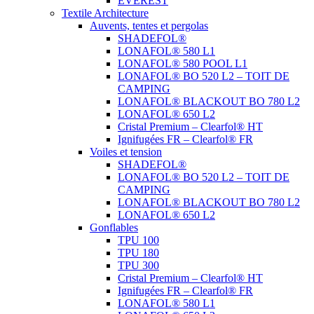
EVEREST
Textile Architecture
Auvents, tentes et pergolas
SHADEFOL®
LONAFOL® 580 L1
LONAFOL® 580 POOL L1
LONAFOL® BO 520 L2 – TOIT DE
CAMPING
LONAFOL® BLACKOUT BO 780 L2
LONAFOL® 650 L2
Cristal Premium – Clearfol® HT
Ignifugées FR – Clearfol® FR
Voiles et tension
SHADEFOL®
LONAFOL® BO 520 L2 – TOIT DE
CAMPING
LONAFOL® BLACKOUT BO 780 L2
LONAFOL® 650 L2
Gonflables
TPU 100
TPU 180
TPU 300
Cristal Premium – Clearfol® HT
Ignifugées FR – Clearfol® FR
LONAFOL® 580 L1