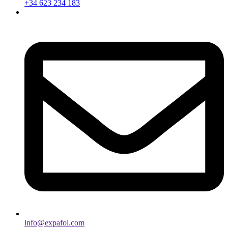
+34 623 234 183
info@expafol.com