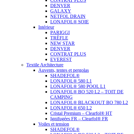
CONTRAT PLUS
DENVER
GALAXY
NETFOL DRAIN
LONAFOL® SOIE
Intérieur
PARIGGI
TRÈFLE
NEW STAR
DENVER
CONTRAT PLUS
EVEREST
Textile Architecture
Auvents, tentes et pergolas
SHADEFOL®
LONAFOL® 580 L1
LONAFOL® 580 POOL L1
LONAFOL® BO 520 L2 – TOIT DE
CAMPING
LONAFOL® BLACKOUT BO 780 L2
LONAFOL® 650 L2
Cristal Premium – Clearfol® HT
Ignifugées FR – Clearfol® FR
Voiles et tension
SHADEFOL®