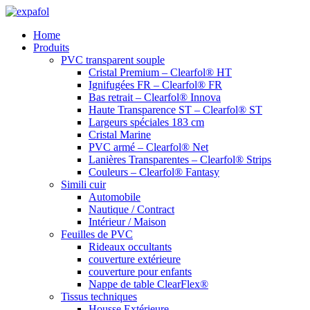
Aller
au
Home
contenu
Produits
PVC transparent souple
Cristal Premium – Clearfol® HT
Ignifugées FR – Clearfol® FR
Bas retrait – Clearfol® Innova
Haute Transparence ST – Clearfol® ST
Largeurs spéciales 183 cm
Cristal Marine
PVC armé – Clearfol® Net
Lanières Transparentes – Clearfol® Strips
Couleurs – Clearfol® Fantasy
Simili cuir
Automobile
Nautique / Contract
Intérieur / Maison
Feuilles de PVC
Rideaux occultants
couverture extérieure
couverture pour enfants
Nappe de table ClearFlex®
Tissus techniques
Housse Extérieure