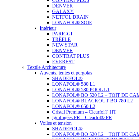
CONTRAT PLUS
DENVER
GALAXY
NETFOL DRAIN
LONAFOL® SOIE
Intérieur
PARIGGI
TRÈFLE
NEW STAR
DENVER
CONTRAT PLUS
EVEREST
Textile Architecture
Auvents, tentes et pergolas
SHADEFOL®
LONAFOL® 580 L1
LONAFOL® 580 POOL L1
LONAFOL® BO 520 L2 – TOIT DE CA
LONAFOL® BLACKOUT BO 780 L2
LONAFOL® 650 L2
Cristal Premium – Clearfol® HT
Ignifugées FR – Clearfol® FR
Voiles et tension
SHADEFOL®
LONAFOL® BO 520 L2 – TOIT DE CA