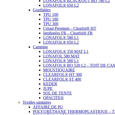
LONAFOL® BLACKOUT BO 780 L2
LONAFOL® 650 L2
Gonflables
TPU 100
TPU 180
TPU 300
Cristal Premium – Clearfol® HT
Ignifugées FR – Clearfol® FR
LONAFOL® 580 L1
LONAFOL® 650 L2
Camping
LONAFOL® 350 MAT L1
LONAFOL 580 MAT
LONAFOL® 580 L1
LONAFOL® BO 520 L2 – TOIT DE CA
MOUSTIQUAIRE
CLEARFOL® HT 300
CLEARFOL® ST 400
KEDER
JUPE
SOL DE TENTE
OPACITE®
Textiles sanitaires
AFFAIRE DE PU
POLYURÉTHANE THERMOPLASTIQUE – T