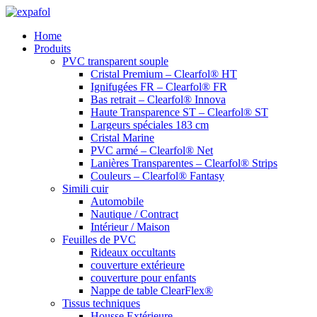
Aller
au
Home
contenu
Produits
PVC transparent souple
Cristal Premium – Clearfol® HT
Ignifugées FR – Clearfol® FR
Bas retrait – Clearfol® Innova
Haute Transparence ST – Clearfol® ST
Largeurs spéciales 183 cm
Cristal Marine
PVC armé – Clearfol® Net
Lanières Transparentes – Clearfol® Strips
Couleurs – Clearfol® Fantasy
Simili cuir
Automobile
Nautique / Contract
Intérieur / Maison
Feuilles de PVC
Rideaux occultants
couverture extérieure
couverture pour enfants
Nappe de table ClearFlex®
Tissus techniques
Housse Extérieure