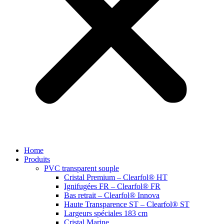
Home
Produits
PVC transparent souple
Cristal Premium – Clearfol® HT
Ignifugées FR – Clearfol® FR
Bas retrait – Clearfol® Innova
Haute Transparence ST – Clearfol® ST
Largeurs spéciales 183 cm
Cristal Marine