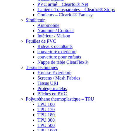
PVC armé – Clearfol® Net
Lanières Transparentes – Clearfol® Strips
Couleurs – Clearfol® Fantasy
Simili cuir
Automobile
Nautique / Contract
Intérieur / Maison
Feuilles de PVC
Rideaux occultants
couverture extérieure
couverture pour enfants
Nappe de table ClearFlex®
Tissus techniques
Housse Extérieure
Screens / Mesh Fabrics
Tissus URI
Protège-matelas
Bâches en PVC
Polyuréthane thermoplastique – TPU
TPU 100
TPU 170
TPU 180
TPU 300
TPU 500
TPU 1000