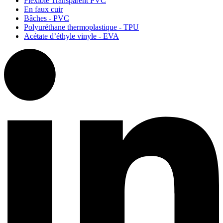
Flexible Transparent PVC
En faux cuir
Bâches - PVC
Polyuréthane thermoplastique - TPU
Acétate d’éthyle vinyle - EVA