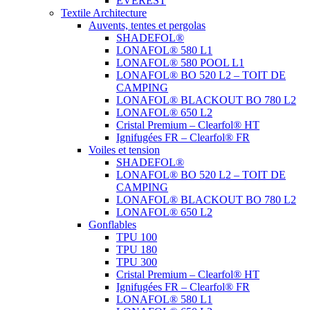
EVEREST
Textile Architecture
Auvents, tentes et pergolas
SHADEFOL®
LONAFOL® 580 L1
LONAFOL® 580 POOL L1
LONAFOL® BO 520 L2 – TOIT DE
CAMPING
LONAFOL® BLACKOUT BO 780 L2
LONAFOL® 650 L2
Cristal Premium – Clearfol® HT
Ignifugées FR – Clearfol® FR
Voiles et tension
SHADEFOL®
LONAFOL® BO 520 L2 – TOIT DE
CAMPING
LONAFOL® BLACKOUT BO 780 L2
LONAFOL® 650 L2
Gonflables
TPU 100
TPU 180
TPU 300
Cristal Premium – Clearfol® HT
Ignifugées FR – Clearfol® FR
LONAFOL® 580 L1