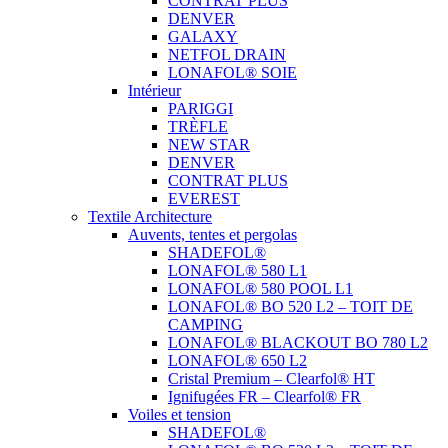
CONTRAT PLUS
DENVER
GALAXY
NETFOL DRAIN
LONAFOL® SOIE
Intérieur
PARIGGI
TRÈFLE
NEW STAR
DENVER
CONTRAT PLUS
EVEREST
Textile Architecture
Auvents, tentes et pergolas
SHADEFOL®
LONAFOL® 580 L1
LONAFOL® 580 POOL L1
LONAFOL® BO 520 L2 – TOIT DE
CAMPING
LONAFOL® BLACKOUT BO 780 L2
LONAFOL® 650 L2
Cristal Premium – Clearfol® HT
Ignifugées FR – Clearfol® FR
Voiles et tension
SHADEFOL®