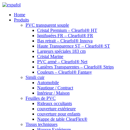
Aller
au
Home
contenu
Produits
PVC transparent souple
Cristal Premium – Clearfol® HT
Ignifugées FR – Clearfol® FR
Bas retrait – Clearfol® Innova
Haute Transparence ST – Clearfol® ST
Largeurs spéciales 183 cm
Cristal Marine
PVC armé – Clearfol® Net
Lanières Transparentes – Clearfol® Strips
Couleurs – Clearfol® Fantasy
Simili cuir
Automobile
Nautique / Contract
Intérieur / Maison
Feuilles de PVC
Rideaux occultants
couverture extérieure
couverture pour enfants
Nappe de table ClearFlex®
Tissus techniques
Housse Extérieure