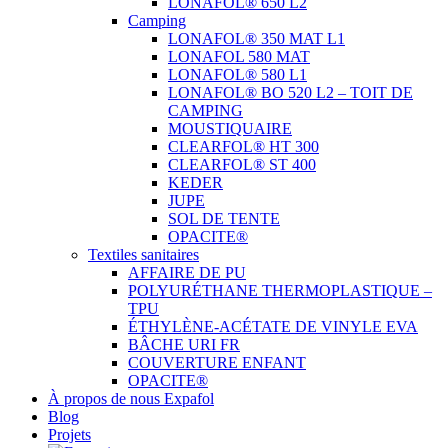
LONAFOL® 650 L2
Camping
LONAFOL® 350 MAT L1
LONAFOL 580 MAT
LONAFOL® 580 L1
LONAFOL® BO 520 L2 – TOIT DE
CAMPING
MOUSTIQUAIRE
CLEARFOL® HT 300
CLEARFOL® ST 400
KEDER
JUPE
SOL DE TENTE
OPACITE®
Textiles sanitaires
AFFAIRE DE PU
POLYURÉTHANE THERMOPLASTIQUE –
TPU
ÉTHYLÈNE-ACÉTATE DE VINYLE EVA
BÂCHE URI FR
COUVERTURE ENFANT
OPACITE®
À propos de nous Expafol
Blog
Projets