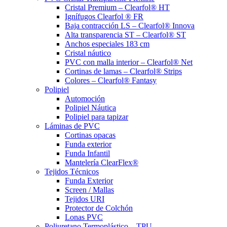
Cristal Premium – Clearfol® HT
Ignífugos Clearfol ® FR
Baja contracción LS – Clearfol® Innova
Alta transparencia ST – Clearfol® ST
Anchos especiales 183 cm
Cristal náutico
PVC con malla interior – Clearfol® Net
Cortinas de lamas – Clearfol® Strips
Colores – Clearfol® Fantasy
Polipiel
Automoción
Polipiel Náutica
Polipiel para tapizar
Láminas de PVC
Cortinas opacas
Funda exterior
Funda Infantil
Mantelería ClearFlex®
Tejidos Técnicos
Funda Exterior
Screen / Mallas
Tejidos URI
Protector de Colchón
Lonas PVC
Poliuretano Termoplástico – TPU