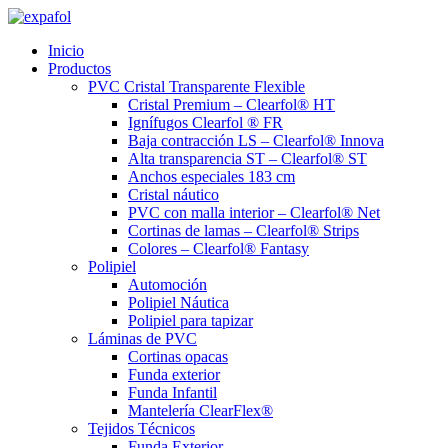
Ir
al
Inicio
contenido
Productos
PVC Cristal Transparente Flexible
Cristal Premium – Clearfol® HT
Ignífugos Clearfol ® FR
Baja contracción LS – Clearfol® Innova
Alta transparencia ST – Clearfol® ST
Anchos especiales 183 cm
Cristal náutico
PVC con malla interior – Clearfol® Net
Cortinas de lamas – Clearfol® Strips
Colores – Clearfol® Fantasy
Polipiel
Automoción
Polipiel Náutica
Polipiel para tapizar
Láminas de PVC
Cortinas opacas
Funda exterior
Funda Infantil
Mantelería ClearFlex®
Tejidos Técnicos
Funda Exterior