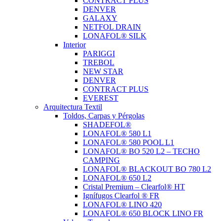
CONTRACT PLUS
DENVER
GALAXY
NETFOL DRAIN
LONAFOL® SILK
Interior
PARIGGI
TREBOL
NEW STAR
DENVER
CONTRACT PLUS
EVEREST
Arquitectura Textil
Toldos, Carpas y Pérgolas
SHADEFOL®
LONAFOL® 580 L1
LONAFOL® 580 POOL L1
LONAFOL® BO 520 L2 – TECHO
CAMPING
LONAFOL® BLACKOUT BO 780 L2
LONAFOL® 650 L2
Cristal Premium – Clearfol® HT
Ignífugos Clearfol ® FR
LONAFOL® LINO 420
LONAFOL® 650 BLOCK LINO FR