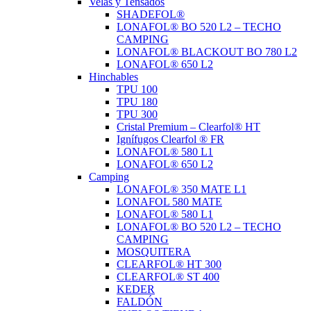
Velas y Tensados
SHADEFOL®
LONAFOL® BO 520 L2 – TECHO
CAMPING
LONAFOL® BLACKOUT BO 780 L2
LONAFOL® 650 L2
Hinchables
TPU 100
TPU 180
TPU 300
Cristal Premium – Clearfol® HT
Ignífugos Clearfol ® FR
LONAFOL® 580 L1
LONAFOL® 650 L2
Camping
LONAFOL® 350 MATE L1
LONAFOL 580 MATE
LONAFOL® 580 L1
LONAFOL® BO 520 L2 – TECHO
CAMPING
MOSQUITERA
CLEARFOL® HT 300
CLEARFOL® ST 400
KEDER
FALDÓN