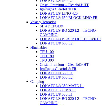
LONAFOL® 650 L2
Cristal Premium – Clearfol® HT
Ignífugos Clearfol ® FR
LONAFOL® LINO 420
LONAFOL® 650 BLOCK LINO FR
Velas y Tensados
SHADEFOL®
LONAFOL® BO 520 L2 – TECHO
CAMPING
LONAFOL® BLACKOUT BO 780 L2
LONAFOL® 650 L2
Hinchables
TPU 100
TPU 180
TPU 300
Cristal Premium – Clearfol® HT
Ignífugos Clearfol ® FR
LONAFOL® 580 L1
LONAFOL® 650 L2
Camping
LONAFOL® 350 MATE L1
LONAFOL 580 MATE
LONAFOL® 580 L1
LONAFOL® BO 520 L2 – TECHO
CAMPING